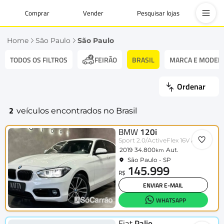
Comprar
Vender
Pesquisar lojas
Home
São Paulo
São Paulo
TODOS OS FILTROS
BRASIL
MARCA E MODEL
FEIRÃO
Ordenar
2
veículos encontrados no Brasil
BMW
120i
Sport 2.0/ActiveFlex 16V Aut.
2019
34.800
Aut.
km
São Paulo - SP
145.999
R$
ENVIAR E-MAIL
WHATSAPP
Fiat
Palio