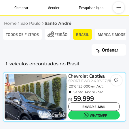
Comprar
Vender
Pesquisar lojas
Home
São Paulo
Santo André
TODOS OS FILTROS
BRASIL
MARCA E MODEL
FEIRÃO
Ordenar
1
veículos encontrados no Brasil
Chevrolet
Captiva
SPORT FWD 2.4 16V 171/185cv
2016
123.000
Aut.
km
Santo André - SP
59.999
R$
ENVIAR E-MAIL
WHATSAPP