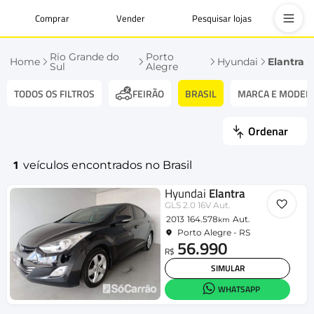
Comprar
Vender
Pesquisar lojas
Rio Grande do
Porto
Home
Hyundai
Elantra
Sul
Alegre
TODOS OS FILTROS
BRASIL
MARCA E MODEL
FEIRÃO
Ordenar
1
veículos encontrados no Brasil
Hyundai
Elantra
GLS 2.0 16V Aut.
2013
164.578
Aut.
km
Porto Alegre - RS
56.990
R$
SIMULAR
WHATSAPP