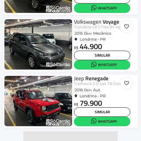
WHATSAPP
Volkswagen
Voyage
Trendline 1.6 T.Flex 8V 4p
2015
0
Mecânico
km
Londrina - PR
44.900
R$
SIMULAR
WHATSAPP
Jeep
Renegade
Trailhawk 2.0 4x4 TB Diesel Aut
2016
0
Aut.
km
Londrina - PR
79.900
R$
SIMULAR
WHATSAPP