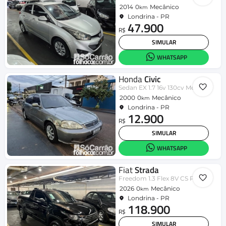
2014
0
Mecânico
km
Londrina - PR
47.900
R$
SIMULAR
WHATSAPP
Honda
Civic
Sedan EX 1.7 16v 130cv Mec. 4p
2000
0
Mecânico
km
Londrina - PR
12.900
R$
SIMULAR
WHATSAPP
Fiat
Strada
Freedom 1.3 Flex 8V CS Plus
2026
0
Mecânico
km
Londrina - PR
118.900
R$
SIMULAR