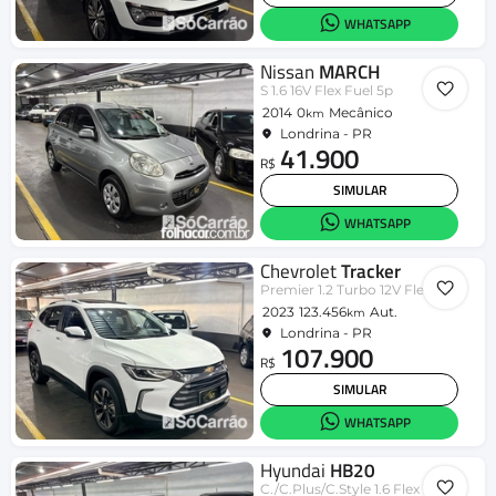
WHATSAPP
Nissan
MARCH
S 1.6 16V Flex Fuel 5p
2014
0
Mecânico
km
Londrina - PR
41.900
R$
SIMULAR
WHATSAPP
Chevrolet
Tracker
Premier 1.2 Turbo 12V Flex Aut.
2023
123.456
Aut.
km
Londrina - PR
107.900
R$
SIMULAR
WHATSAPP
Hyundai
HB20
C./C.Plus/C.Style 1.6 Flex 16V Mec.