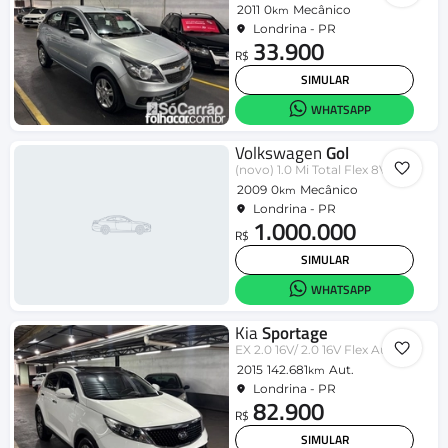
2011
0
Mecânico
km
Londrina - PR
33.900
R$
SIMULAR
WHATSAPP
Volkswagen
Gol
(novo) 1.0 Mi Total Flex 8V 2p
2009
0
Mecânico
km
Londrina - PR
1.000.000
R$
SIMULAR
WHATSAPP
Kia
Sportage
EX 2.0 16V/ 2.0 16V Flex Aut.
2015
142.681
Aut.
km
Londrina - PR
82.900
R$
SIMULAR