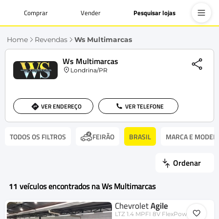
Comprar
Vender
Pesquisar lojas
Home
Revendas
Ws Multimarcas
Ws Multimarcas
Londrina/PR
VER ENDEREÇO
VER TELEFONE
TODOS OS FILTROS
BRASIL
MARCA E MODEL
FEIRÃO
Ordenar
11
veículos encontrados na Ws Multimarcas
Chevrolet
Agile
LTZ 1.4 MPFI 8V FlexPower 5p