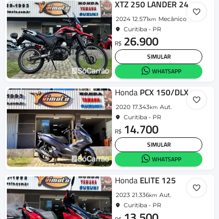
XTZ 250 LANDER 249cc/LANDER BLUEFLEX/ABS
2024
12.571
Mecânico
km
Curitiba - PR
26.900
R$
SIMULAR
WHATSAPP
Honda
PCX 150/DLX
2020
17.343
Aut.
km
Curitiba - PR
14.700
R$
SIMULAR
WHATSAPP
Honda
ELITE 125
2023
21.336
Aut.
km
Curitiba - PR
13.500