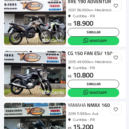
XRE 190 ADVENTURE FLEX
2021
36.000
Mecânico
km
Curitiba - PR
18.900
R$
SIMULAR
WHATSAPP
CG 150 FAN ESi/ 150 FAN ESi FLEX
2013
49.000
Mecânico
km
Curitiba - PR
10.800
R$
SIMULAR
WHATSAPP
YAMAHA
NMAX 160
2019
11.933
Aut.
km
Curitiba - PR
15.200
R$