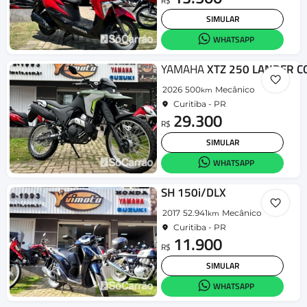
R$
SIMULAR
WHATSAPP
YAMAHA
XTZ 250 LANDER 
2026
500
Mecânico
km
Curitiba - PR
29.300
R$
SIMULAR
WHATSAPP
SH 150i/DLX
2017
52.941
Mecânico
km
Curitiba - PR
11.900
R$
SIMULAR
WHATSAPP