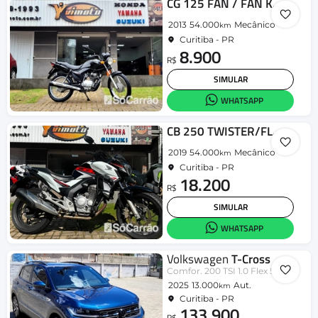
CG 125 FAN / FAN KS / 125 i FAN
2013
54.000
Mecânico
km
Curitiba - PR
8.900
R$
SIMULAR
WHATSAPP
CB 250 TWISTER/FLEXONE
2019
54.000
Mecânico
km
Curitiba - PR
18.200
R$
SIMULAR
WHATSAPP
Volkswagen
T-Cross
Comfor. 200 TSI 1.0 Flex 5p Aut.
2025
13.000
Aut.
km
Curitiba - PR
133.900
R$