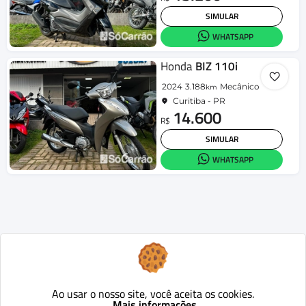
SIMULAR
WHATSAPP
Honda
BIZ 110i
2024
3.188
Mecânico
km
Curitiba - PR
14.600
R$
SIMULAR
WHATSAPP
Ao usar o nosso site, você aceita os cookies.
Mais informações