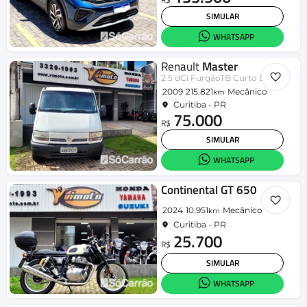
SIMULAR
WHATSAPP
Renault
Master
2.5 dCi FurgãoTB Curto Diesel
2009
215.821
Mecânico
km
Curitiba - PR
75.000
R$
SIMULAR
WHATSAPP
Continental GT 650
2024
10.951
Mecânico
km
Curitiba - PR
25.700
R$
SIMULAR
WHATSAPP