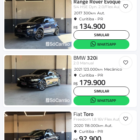
Range Rover Evoque
Si4 HSE Dyn. 2.0/Flex Aut
2017
300
Aut.
km
Curitiba - PR
134.900
R$
SIMULAR
WHATSAPP
BMW
320i
2.0 Manual
2021
123.000
Mecânico
km
Curitiba - PR
179.900
R$
SIMULAR
WHATSAPP
Fiat
Toro
Freedom 1.8 16V Flex Aut.
2020
118.000
Aut.
km
Curitiba - PR
92.900
R$