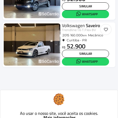
SIMULAR
WHATSAPP
Volkswagen
Saveiro
Trendline 1.6 T.Flex 8V
2015
160.000
Mecânico
km
Curitiba - PR
52.900
R$
SIMULAR
WHATSAPP
Ao usar o nosso site, você aceita os cookies.
Mais informações