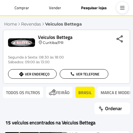
Comprar
Vender
Pesquisar lojas
Home
Revendas
Veiculos Bettega
Veiculos Bettega
Curitiba/PR
Segunda à Sexta: 08:30 às 18:00
Sábados: 09:00 às 13:00
VER ENDEREÇO
VER TELEFONE
TODOS OS FILTROS
BRASIL
MARCA E MODEL
FEIRÃO
Ordenar
15
veículos encontrados na Veiculos Bettega