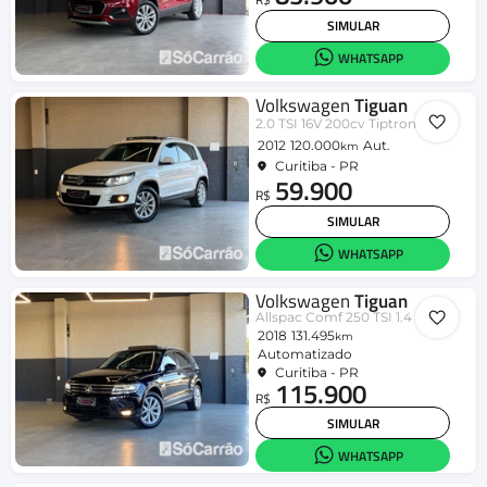
SIMULAR
WHATSAPP
Volkswagen
Tiguan
2.0 TSI 16V 200cv Tiptronic 5p
2012
120.000
Aut.
km
Curitiba - PR
59.900
R$
SIMULAR
WHATSAPP
Volkswagen
Tiguan
Allspac Comf 250 TSI 1.4 Flex
2018
131.495
km
Automatizado
Curitiba - PR
115.900
R$
SIMULAR
WHATSAPP