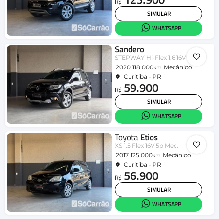
R$
SIMULAR
WHATSAPP
Sandero
STEPWAY Hi-Flex 1.6 16V 5p
2020
118.000
Mecânico
km
Curitiba - PR
59.900
R$
SIMULAR
WHATSAPP
Toyota
Etios
XS 1.5 Flex 16V 5p Mec.
2017
125.000
Mecânico
km
Curitiba - PR
56.900
R$
SIMULAR
WHATSAPP