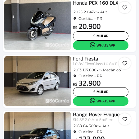
Honda
PCX 160 DLX
2025
2.047
Aut.
km
Curitiba - PR
20.900
R$
SIMULAR
WHATSAPP
Ford
Fiesta
1.0 8V Flex/Class 1.0 8V Flex 5p
2013
127.000
Mecânico
km
Curitiba - PR
32.900
R$
SIMULAR
WHATSAPP
Range Rover Evoque
Si4 SE 2.0 Aut.5p/Flex
2018
64.500
Aut.
km
Curitiba - PR
123.900