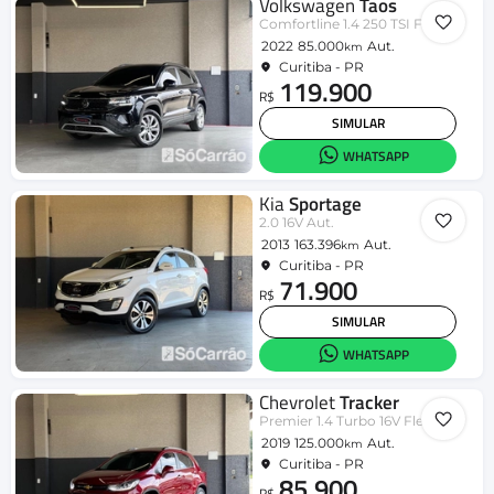
Volkswagen
Taos
Comfortline 1.4 250 TSI Flex Aut.
2022
85.000
Aut.
km
Curitiba - PR
119.900
R$
SIMULAR
WHATSAPP
Kia
Sportage
2.0 16V Aut.
2013
163.396
Aut.
km
Curitiba - PR
71.900
R$
SIMULAR
WHATSAPP
Chevrolet
Tracker
Premier 1.4 Turbo 16V Flex Aut
2019
125.000
Aut.
km
Curitiba - PR
85.900
R$