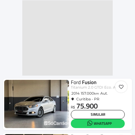
Ford
Fusion
Titanium 2.0 GTDI Eco. Awd Aut.
2014
157.000
Aut.
km
Curitiba - PR
75.900
R$
SIMULAR
WHATSAPP