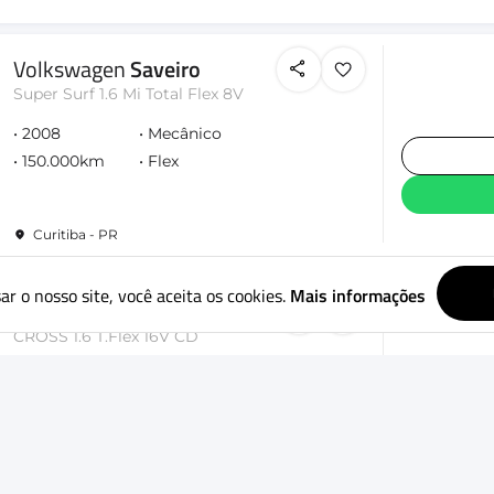
Volkswagen
Saveiro
Super Surf 1.6 Mi Total Flex 8V
2008
Mecânico
150.000km
Flex
Curitiba - PR
ar o nosso site, você aceita os cookies.
Mais informações
Volkswagen
Saveiro
CROSS 1.6 T.Flex 16V CD
2021
Mecânico
30.000km
Flex
Curitiba - PR