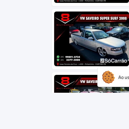
Ao us