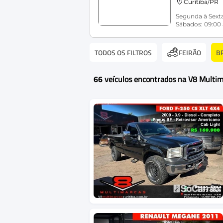
Curitiba/PR
Segunda à Sexta
Sábados: 09:00 
TODOS OS FILTROS
B
FEIRÃO
66
veículos encontrados na V8 Multi