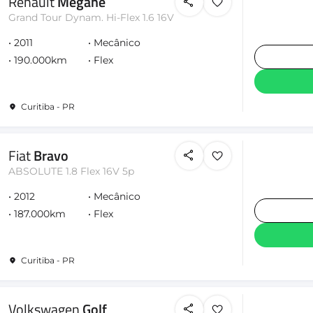
Renault
Megane
Grand Tour Dynam. Hi-Flex 1.6 16V
2011
Mecânico
190.000km
Flex
Curitiba - PR
Fiat
Bravo
ABSOLUTE 1.8 Flex 16V 5p
2012
Mecânico
187.000km
Flex
Curitiba - PR
Volkswagen
Golf