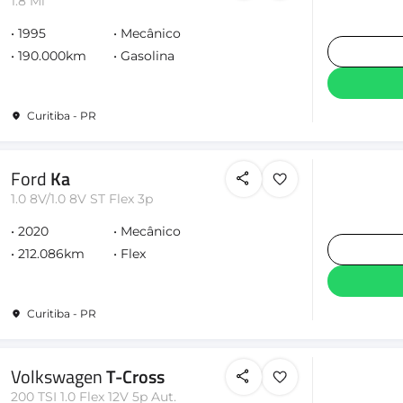
1.8 Mi
1995
Mecânico
190.000km
Gasolina
Curitiba - PR
Ford
Ka
1.0 8V/1.0 8V ST Flex 3p
2020
Mecânico
212.086km
Flex
Curitiba - PR
Volkswagen
T-Cross
200 TSI 1.0 Flex 12V 5p Aut.