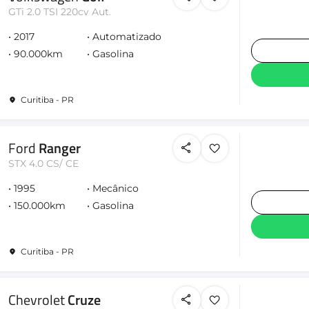
GTi 2.0 TSI 220cv Aut.
2017
Automatizado
90.000km
Gasolina
Curitiba - PR
Ford
Ranger
STX 4.0 CS/ CE
1995
Mecânico
150.000km
Gasolina
Curitiba - PR
Chevrolet
Cruze