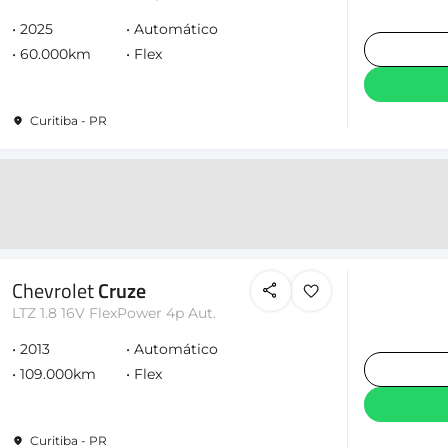
2025
Automático
60.000km
Flex
Curitiba - PR
Chevrolet
Cruze
LTZ 1.8 16V FlexPower 4p Aut.
2013
Automático
109.000km
Flex
Curitiba - PR