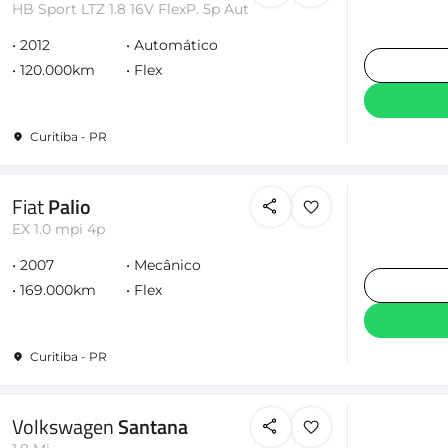
HB Sport LTZ 1.8 16V FlexP. 5p Aut
2012
Automático
120.000km
Flex
Curitiba - PR
Fiat
Palio
EX 1.0 mpi 4p
2007
Mecânico
169.000km
Flex
Curitiba - PR
Volkswagen
Santana