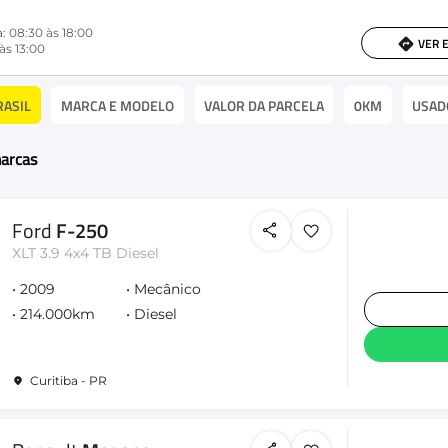
: 08:30 às 18:00
VER 
às 13:00
RASIL
MARCA E MODELO
VALOR DA PARCELA
0KM
USAD
marcas
Ford
F-250
XLT 3.9 4x4 TB Diesel
2009
Mecânico
214.000km
Diesel
Curitiba - PR