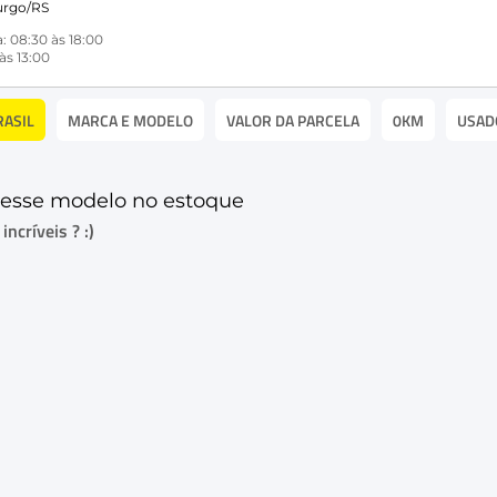
rgo/RS
: 08:30 às 18:00
às 13:00
RASIL
MARCA E MODELO
VALOR DA PARCELA
0KM
USAD
esse modelo no estoque
ncríveis ? :)