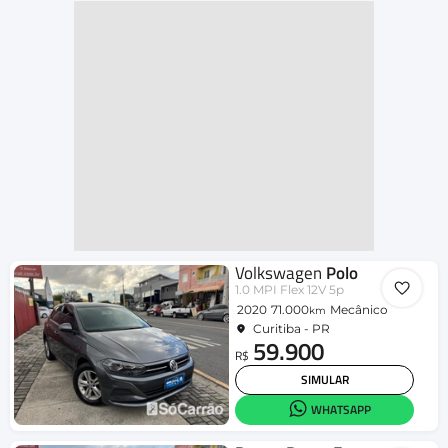
Volkswagen
Polo
1.0 MPI Flex 12V 5p
2020
71.000
Mecânico
km
Curitiba - PR
59.900
R$
SIMULAR
WHATSAPP