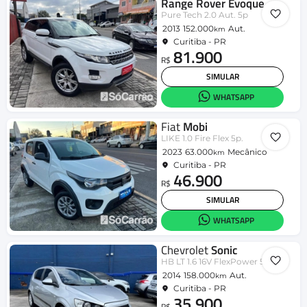
Range Rover Evoque
Pure Tech 2.0 Aut. 5p
2013
152.000
Aut.
km
Curitiba - PR
81.900
R$
SIMULAR
WHATSAPP
Fiat
Mobi
LIKE 1.0 Fire Flex 5p.
2023
63.000
Mecânico
km
Curitiba - PR
46.900
R$
SIMULAR
WHATSAPP
Chevrolet
Sonic
HB LT 1.6 16V FlexPower 5p Aut.
2014
158.000
Aut.
km
Curitiba - PR
35.900
R$