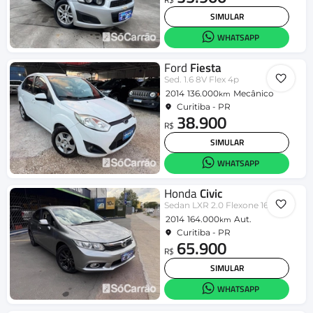
SIMULAR
WHATSAPP
Ford
Fiesta
Sed. 1.6 8V Flex 4p
2014
136.000
Mecânico
km
Curitiba - PR
38.900
R$
SIMULAR
WHATSAPP
Honda
Civic
Sedan LXR 2.0 Flexone 16V Aut. 4p
2014
164.000
Aut.
km
Curitiba - PR
65.900
R$
SIMULAR
WHATSAPP