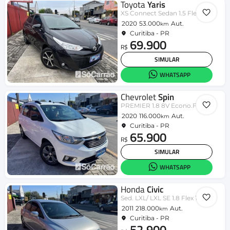
Toyota
Yaris
XS Connect Sedan 1.5 Flex 16V Aut.
2020
53.000
Aut.
km
Curitiba - PR
69.900
R$
SIMULAR
WHATSAPP
Chevrolet
Spin
PREMIER 1.8 8V Econo.Flex 5p Aut.
2020
116.000
Aut.
km
Curitiba - PR
65.900
R$
SIMULAR
WHATSAPP
Honda
Civic
Sed. LXL/ LXL SE 1.8 Flex 16V Aut.
2011
218.000
Aut.
km
Curitiba - PR
52.900