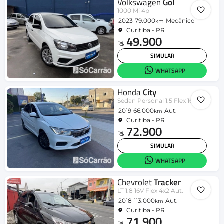
Volkswagen
Gol
1000 Mi 4p
2023
79.000
Mecânico
km
Curitiba - PR
49.900
R$
SIMULAR
WHATSAPP
Honda
City
Sedan Personal 1.5 Flex 16V Aut.
2019
66.000
Aut.
km
Curitiba - PR
72.900
R$
SIMULAR
WHATSAPP
Chevrolet
Tracker
LT 1.8 16V Flex 4x2 Aut.
2018
113.000
Aut.
km
Curitiba - PR
71.900
R$