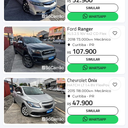
R$
SIMULAR
WHATSAPP
Ford
Ranger
XLS 2.5 16V 4x2 CD Flex
2018
73.000
Mecânico
km
Curitiba - PR
107.900
R$
SIMULAR
WHATSAPP
Chevrolet
Onix
HATCH LT 1.4 8V FlexPower 5p Mec.
2015
118.000
Mecânico
km
Curitiba - PR
47.900
R$
SIMULAR
WHATSAPP