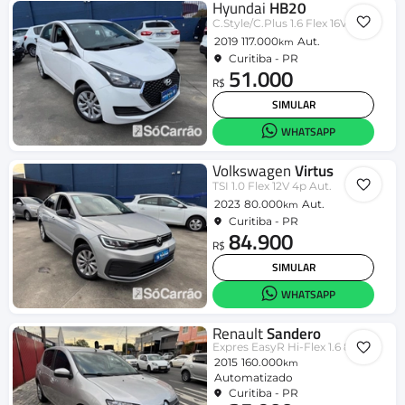
Hyundai
HB20
C.Style/C.Plus 1.6 Flex 16V Aut.
2019
117.000
Aut.
km
Curitiba - PR
51.000
R$
SIMULAR
WHATSAPP
Volkswagen
Virtus
TSI 1.0 Flex 12V 4p Aut.
2023
80.000
Aut.
km
Curitiba - PR
84.900
R$
SIMULAR
WHATSAPP
Renault
Sandero
Expres EasyR Hi-Flex 1.6 8V
2015
160.000
km
Automatizado
Curitiba - PR