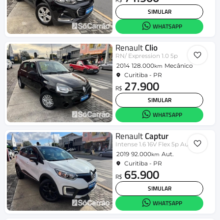
SIMULAR
WHATSAPP
Renault
Clio
RN/ Expression 1.0 5p
2014
128.000
Mecânico
km
Curitiba - PR
27.900
R$
SIMULAR
WHATSAPP
Renault
Captur
Intense 1.6 16V Flex 5p Aut.
2019
92.000
Aut.
km
Curitiba - PR
65.900
R$
SIMULAR
WHATSAPP