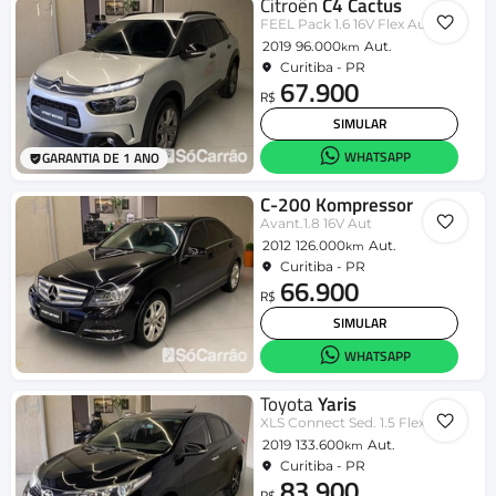
Citroën
C4 Cactus
FEEL Pack 1.6 16V Flex Aut.
2019
96.000
Aut.
km
Curitiba - PR
67.900
R$
SIMULAR
WHATSAPP
GARANTIA DE 1 ANO
C-200 Kompressor
Avant.1.8 16V Aut
2012
126.000
Aut.
km
Curitiba - PR
66.900
R$
SIMULAR
WHATSAPP
Toyota
Yaris
XLS Connect Sed. 1.5 Flex 16V Aut.
2019
133.600
Aut.
km
Curitiba - PR
83.900
R$