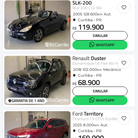
SLK-200
16V/ 200 CGI 16V
2005
128.600
Aut.
km
Curitiba - PR
119.900
R$
SIMULAR
WHATSAPP
Renault
Duster
Dynamique 1.6 Flex 16V Mec.
2018
102.000
Mecânico
km
Curitiba - PR
68.900
R$
SIMULAR
WHATSAPP
GARANTIA DE 1 ANO
Ford
Territory
Titanium 1.5 GTDi EcoBo. Aut.
2025
8.000
Aut.
km
Curitiba - PR
169.000