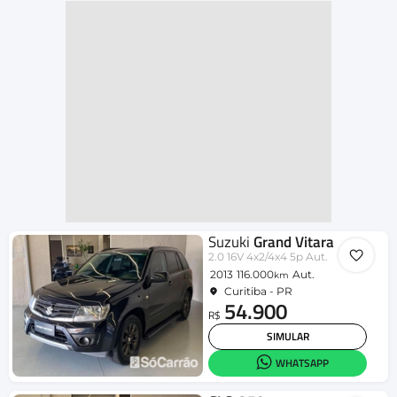
Suzuki
Grand Vitara
2.0 16V 4x2/4x4 5p Aut.
2013
116.000
Aut.
km
Curitiba - PR
54.900
R$
SIMULAR
WHATSAPP