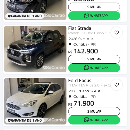
SIMULAR
WHATSAPP
GARANTIA DE 1 ANO
Fiat
Strada
Ranch 1.0 Flex Turbo CD Aut.
2026
0
Aut.
km
Curitiba - PR
142.900
R$
SIMULAR
WHATSAPP
Ford
Focus
TITA/TITA Plus 2.0 Flex 5p Aut.
2018
71.972
Aut.
km
Curitiba - PR
71.900
R$
SIMULAR
WHATSAPP
GARANTIA DE 1 ANO