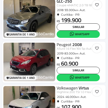
GLC-250
Coupe 4MATIC 2.0 TB 16V Aut.
2018
93.000
Aut.
km
Curitiba - PR
199.900
R$
SIMULAR
WHATSAPP
GARANTIA DE 1 ANO
Peugeot
2008
Allure 1.6 Flex 16V 5p Aut.
2019
83.000
Aut.
km
Curitiba - PR
60.900
R$
SIMULAR
WHATSAPP
GARANTIA DE 1 ANO
Volkswagen
Virtus
Highline 200 TSI 1.0 Flex 12V Aut
2024
46.000
Aut.
km
Curitiba - PR
107.900
R$