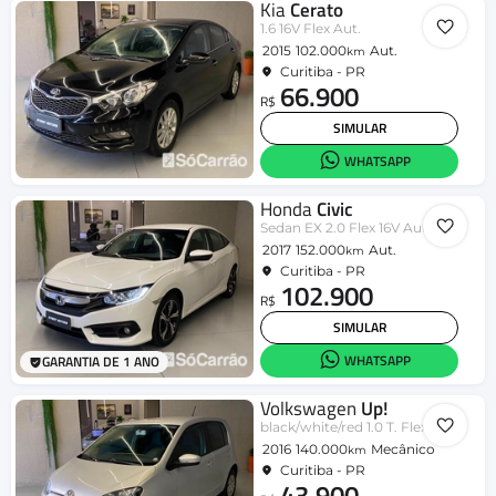
Kia
Cerato
1.6 16V Flex Aut.
2015
102.000
Aut.
km
Curitiba - PR
66.900
R$
SIMULAR
WHATSAPP
Honda
Civic
Sedan EX 2.0 Flex 16V Aut.4p
2017
152.000
Aut.
km
Curitiba - PR
102.900
R$
SIMULAR
WHATSAPP
GARANTIA DE 1 ANO
Volkswagen
Up!
black/white/red 1.0 T. Flex 12V 5p
2016
140.000
Mecânico
km
Curitiba - PR
43.900