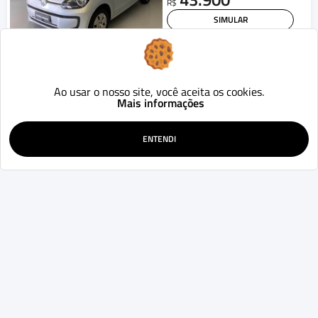
R$
SIMULAR
WHATSAPP
Renault
Captur
Intense 2.0 16V Flex 5p Aut.
Ao usar o nosso site, você aceita os cookies.
2018
98.729
Aut.
km
Mais informações
Curitiba - PR
67.900
R$
ENTENDI
SIMULAR
WHATSAPP
GARANTIA DE 1 ANO