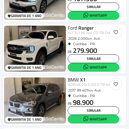
SIMULAR
WHATSAPP
GARANTIA DE 1 ANO
Ford
Ranger
XLT 3.0 V6 4x4 CD TB Die. Aut.
2026
2.000
Aut.
km
Curitiba - PR
279.900
R$
SIMULAR
WHATSAPP
GARANTIA DE 1 ANO
BMW
X1
SDRIVE 20i 2.0/2.0 TB Acti.Flex Aut.
2017
99.407
Aut.
km
Curitiba - PR
98.900
R$
SIMULAR
WHATSAPP
GARANTIA DE 1 ANO