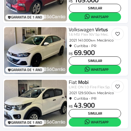
R$
SIMULAR
WHATSAPP
GARANTIA DE 1 ANO
Volkswagen
Virtus
1.6 MSI Flex 16V 5p Mec.
2021
141.000
Mecânico
km
Curitiba - PR
69.900
R$
SIMULAR
WHATSAPP
GARANTIA DE 1 ANO
Fiat
Mobi
LIKE ON 1.0 Fire Flex 5p.
2021
129.500
Mecânico
km
Curitiba - PR
43.900
R$
SIMULAR
WHATSAPP
GARANTIA DE 1 ANO