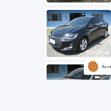
Ao us