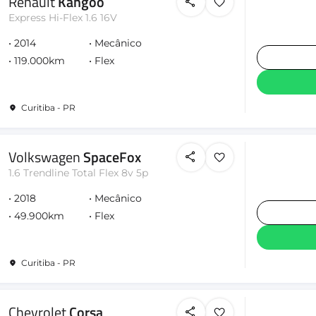
Renault
Kangoo
Express Hi-Flex 1.6 16V
2014
Mecânico
119.000km
Flex
Curitiba - PR
Volkswagen
SpaceFox
1.6 Trendline Total Flex 8v 5p
2018
Mecânico
49.900km
Flex
Curitiba - PR
Chevrolet
Corsa