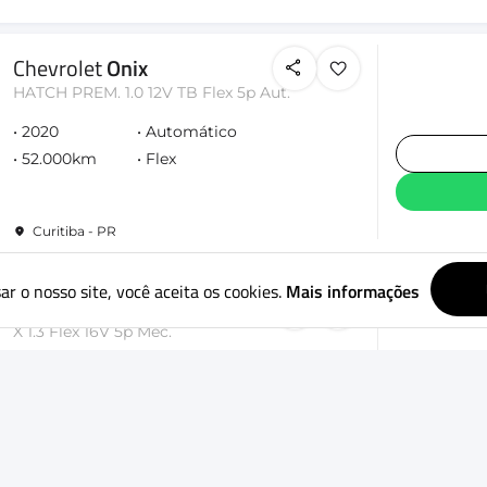
Chevrolet
Onix
HATCH PREM. 1.0 12V TB Flex 5p Aut.
2020
Automático
52.000km
Flex
Curitiba - PR
ar o nosso site, você aceita os cookies.
Mais informações
Toyota
Etios
X 1.3 Flex 16V 5p Mec.
2016
Mecânico
150.000km
Flex
Curitiba - PR