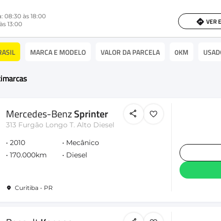
: 08:30 às 18:00
VER 
às 13:00
RASIL
MARCA E MODELO
VALOR DA PARCELA
0KM
USAD
timarcas
Mercedes-Benz
Sprinter
313 Furgão Longo T. Alto Diesel
2010
Mecânico
170.000km
Diesel
Curitiba - PR