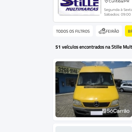
Curitiba/PR
Segunda à Sexta
Sábados: 09:00 
TODOS OS FILTROS
B
FEIRÃO
51
veículos encontrados na Stille Mul