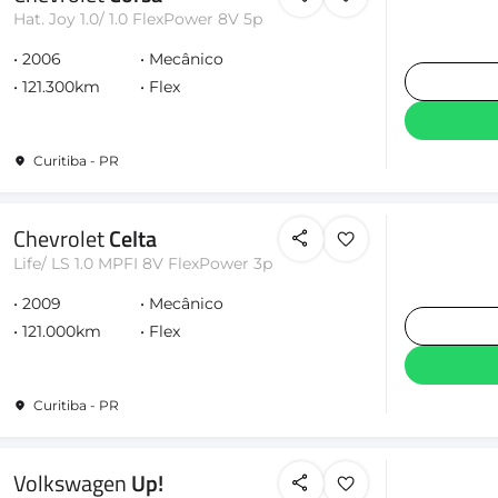
Hat. Joy 1.0/ 1.0 FlexPower 8V 5p
2006
Mecânico
121.300km
Flex
Curitiba - PR
Chevrolet
Celta
Life/ LS 1.0 MPFI 8V FlexPower 3p
2009
Mecânico
121.000km
Flex
Curitiba - PR
Volkswagen
Up!