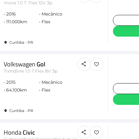
move 1.0 T. Flex 12V 3p
2016
Mecânico
111.000km
Flex
Curitiba - PR
Volkswagen
Gol
Trendline 1.0 T.Flex 8V 3p
2015
Mecânico
64.100km
Flex
Curitiba - PR
Honda
Civic