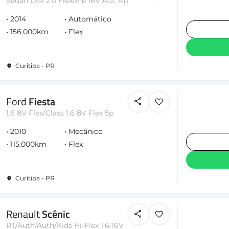
Sedan LXR 2.0 Flexone 16V Aut. 4p
2014
Automático
156.000km
Flex
Curitiba - PR
Ford
Fiesta
1.6 8V Flex/Class 1.6 8V Flex 5p
2010
Mecânico
115.000km
Flex
Curitiba - PR
Renault
Scénic
RT/Auth/Auth/Kids Hi-Flex 1.6 16V