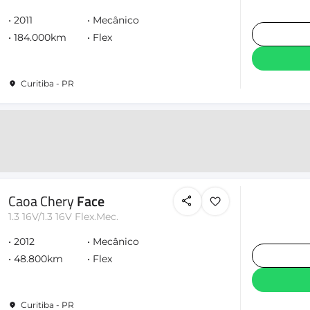
2011
Mecânico
184.000km
Flex
Curitiba - PR
Caoa Chery
Face
1.3 16V/1.3 16V Flex.Mec.
2012
Mecânico
48.800km
Flex
Curitiba - PR