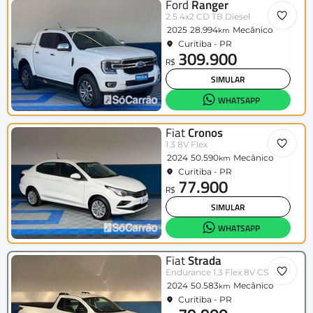
Ford
Ranger
2.5 4x2 CD TB Diesel
2025
28.994
Mecânico
km
Curitiba - PR
309.900
R$
SIMULAR
WHATSAPP
Fiat
Cronos
1.3 8V Flex
2024
50.590
Mecânico
km
Curitiba - PR
77.900
R$
SIMULAR
WHATSAPP
Fiat
Strada
Endurance 1.3 Flex 8V CS Plus
2024
50.583
Mecânico
km
Curitiba - PR