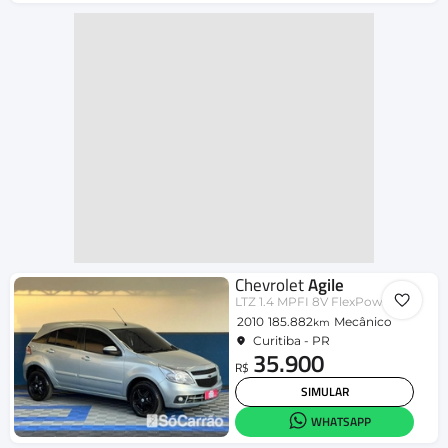
Chevrolet
Agile
LTZ 1.4 MPFI 8V FlexPower 5p
2010
185.882
Mecânico
km
Curitiba - PR
35.900
R$
SIMULAR
WHATSAPP