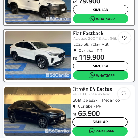
79.900
R$
SIMULAR
WHATSAPP
Fiat
Fastback
Audace 200 TB Aut (Hibrído)
2025
38.170
Aut.
km
Curitiba - PR
119.900
R$
SIMULAR
WHATSAPP
Citroën
C4 Cactus
FEEL 1.6 16V Flex Mec.
2019
136.682
Mecânico
km
Curitiba - PR
65.900
R$
SIMULAR
WHATSAPP