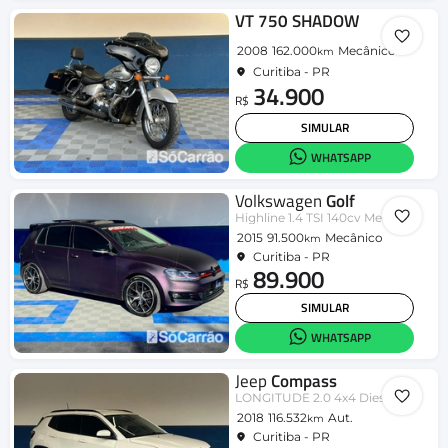
VT 750 SHADOW
2008
162.000
Mecânico
km
Curitiba - PR
34.900
R$
SIMULAR
WHATSAPP
Volkswagen
Golf
Highline 1.4 TSI 140cv Mec.
2015
91.500
Mecânico
km
Curitiba - PR
89.900
R$
SIMULAR
WHATSAPP
Jeep
Compass
LONGITUDE 2.0 4x4 Dies. 16V Aut.
2018
116.532
Aut.
km
Curitiba - PR