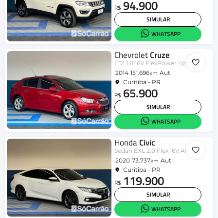
94.900
R$
SIMULAR
WHATSAPP
Chevrolet
Cruze
LTZ 1.8 16V FlexPower 4p Aut.
2014
151.696
Aut.
km
Curitiba - PR
65.900
R$
SIMULAR
WHATSAPP
Honda
Civic
Sedan EXL 2.0 Flex 16V Aut.4p
2020
73.737
Aut.
km
Curitiba - PR
119.900
R$
SIMULAR
WHATSAPP