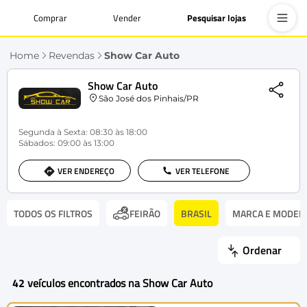
Comprar
Vender
Pesquisar lojas
Home
Revendas
Show Car Auto
Show Car Auto
São José dos Pinhais/PR
Segunda à Sexta: 08:30 às 18:00
Sábados: 09:00 às 13:00
VER ENDEREÇO
VER TELEFONE
TODOS OS FILTROS
BRASIL
MARCA E MODEL
FEIRÃO
Ordenar
42
veículos encontrados na Show Car Auto