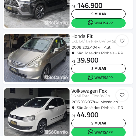
146.900
R$
SIMULAR
WHATSAPP
Honda
Fit
LXL 1.4/ 1.4 Flex 8V/16V 5p Aut.
2008
202.404
Aut.
km
São José dos Pinhais - PR
39.900
R$
SIMULAR
WHATSAPP
Volkswagen
Fox
1.6 Mi Total Flex 8V 5p
2013
166.037
Mecânico
km
São José dos Pinhais - PR
44.900
R$
SIMULAR
WHATSAPP