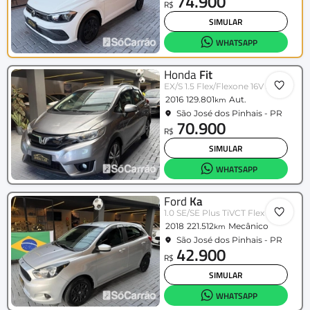
74.900
R$
SIMULAR
WHATSAPP
Honda
Fit
EX/S 1.5 Flex/Flexone 16V 5p Aut.
2016
129.801
Aut.
km
São José dos Pinhais - PR
70.900
R$
SIMULAR
WHATSAPP
Ford
Ka
1.0 SE/SE Plus TiVCT Flex 5p
2018
221.512
Mecânico
km
São José dos Pinhais - PR
42.900
R$
SIMULAR
WHATSAPP