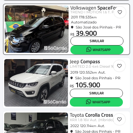
Volkswagen
SpaceFox
TREND I MOTION 1.6 T. Flex 8V
2011
178.535
km
Automatizado
São José dos Pinhais - PR
39.900
R$
SIMULAR
WHATSAPP
Jeep
Compass
LIMITED 2.0 4x4 Diesel 16V Aut.
2019
120.552
Aut.
km
São José dos Pinhais - PR
105.900
R$
SIMULAR
WHATSAPP
Toyota
Corolla Cross
XRX 1.8 16V Aut. (Híbrido)
2022
120.114
Aut.
km
São José dos Pinhais - PR