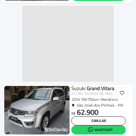
Suzuki
Grand Vitara
2.0 16V 4x2/4x4 5p Mec.
2014
159.755
Mecânico
km
São José dos Pinhais - PR
62.900
R$
SIMULAR
WHATSAPP