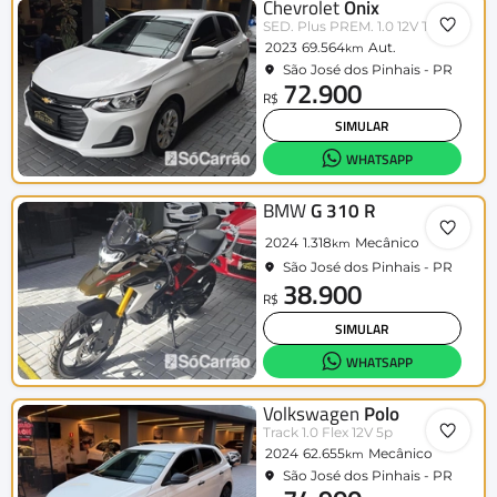
Chevrolet
Onix
SED. Plus PREM. 1.0 12V TB Flex Aut
2023
69.564
Aut.
km
São José dos Pinhais - PR
72.900
R$
SIMULAR
WHATSAPP
BMW
G 310 R
2024
1.318
Mecânico
km
São José dos Pinhais - PR
38.900
R$
SIMULAR
WHATSAPP
Volkswagen
Polo
Track 1.0 Flex 12V 5p
2024
62.655
Mecânico
km
São José dos Pinhais - PR