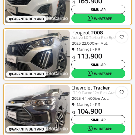
165.900
R$
SIMULAR
WHATSAPP
GARANTIA DE 1 ANO
Peugeot
2008
Active 1.0 Turbo Flex 5p Aut.
2025
22.000
Aut.
km
Maringá - PR
113.900
R$
SIMULAR
WHATSAPP
GARANTIA DE 1 ANO
Chevrolet
Tracker
LT 1.0 Turbo 12V Flex Aut.
2025
44.400
Aut.
km
Maringá - PR
104.900
R$
SIMULAR
WHATSAPP
GARANTIA DE 1 ANO