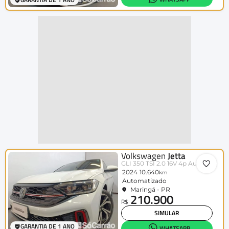
Volkswagen
Jetta
GLI 350 TSI 2.0 16V 4p Aut.
2024
10.640
km
Automatizado
Maringá - PR
210.900
R$
SIMULAR
GARANTIA DE 1 ANO
WHATSAPP