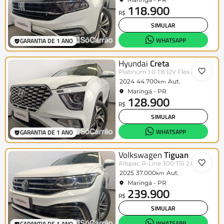
118.900
R$
SIMULAR
WHATSAPP
GARANTIA DE 1 ANO
Hyundai
Creta
Platinum 1.0 TB 12V Flex Aut.
2024
44.700
Aut.
km
Maringá - PR
128.900
R$
SIMULAR
WHATSAPP
GARANTIA DE 1 ANO
Volkswagen
Tiguan
Allspac R-Line 300 TSI 2.0
2025
37.000
Aut.
km
Maringá - PR
239.900
R$
SIMULAR
WHATSAPP
GARANTIA DE 1 ANO