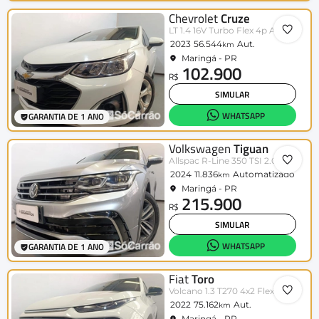
Chevrolet
Cruze
LT 1.4 16V Turbo Flex 4p Aut.
2023
56.544
Aut.
km
Maringá - PR
102.900
R$
SIMULAR
WHATSAPP
GARANTIA DE 1 ANO
Volkswagen
Tiguan
Allspac R-Line 350 TSI 2.0 4x4
2024
11.836
Automatizado
km
Maringá - PR
215.900
R$
SIMULAR
WHATSAPP
GARANTIA DE 1 ANO
Fiat
Toro
Volcano 1.3 T270 4x2 Flex Aut.
2022
75.162
Aut.
km
Maringá - PR