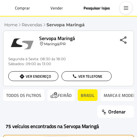
Comprar
Vender
Pesquisar lojas
Home
Revendas
Servopa Maringá
Servopa Maringá
Maringá/PR
Segunda à Sexta: 08:30 às 18:00
Sábados: 09:00 às 13:00
VER ENDEREÇO
VER TELEFONE
TODOS OS FILTROS
BRASIL
MARCA E MODEL
FEIRÃO
Ordenar
75
veículos encontrados na Servopa Maringá