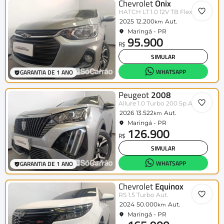
Chevrolet
Onix
HATCH LT 1.0 12V TB Flex 5p Aut.
2025
12.200
Aut.
km
Maringá - PR
95.900
R$
SIMULAR
WHATSAPP
GARANTIA DE 1 ANO
Peugeot
2008
Allure 1.0 Turbo 200 5p Aut.
2026
13.522
Aut.
km
Maringá - PR
126.900
R$
SIMULAR
WHATSAPP
GARANTIA DE 1 ANO
Chevrolet
Equinox
RS 1.5 Turbo Aut.
2024
50.000
Aut.
km
Maringá - PR