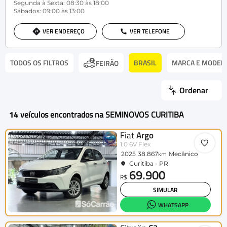
Segunda à Sexta: 08:30 às 18:00
Sábados: 09:00 às 13:00
VER ENDEREÇO
VER TELEFONE
TODOS OS FILTROS
BRASIL
MARCA E MODEL
FEIRÃO
Ordenar
14
veículos encontrados na SEMINOVOS CURITIBA
Fiat
Argo
1.0 6V Flex
2025
38.867
Mecânico
km
Curitiba - PR
69.900
R$
SIMULAR
WHATSAPP