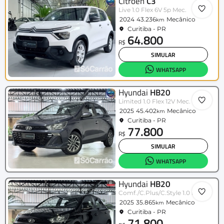
Citroën
C3
Live 1.0 Flex 6V 5p Mec.
2024
43.236
Mecânico
km
Curitiba - PR
64.800
R$
SIMULAR
WHATSAPP
Hyundai
HB20
Limited 1.0 Flex 12V Mec.
2025
45.402
Mecânico
km
Curitiba - PR
77.800
R$
SIMULAR
WHATSAPP
Hyundai
HB20
Comf./C.Plus/C.Style 1.0 Flex 12V
2025
35.865
Mecânico
km
Curitiba - PR
71.800