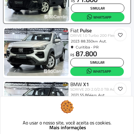
R$
SIMULAR
WHATSAPP
Fiat
Pulse
DRIVE 1.0 Turbo 200 Flex Aut.
2023
88.350
Aut.
km
Curitiba - PR
87.800
R$
SIMULAR
WHATSAPP
BMW
X1
SDRIVE 20i 2.0/2.0 TB Acti.Flex Aut.
2021
55.864
Aut.
km
Curitiba - PR
158.800
R$
SIMULAR
Ao usar o nosso site, você aceita os cookies.
WHATSAPP
Mais informações