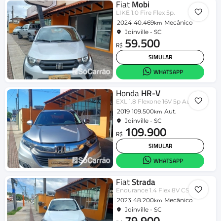
Fiat
Mobi
LIKE 1.0 Fire Flex 5p.
2024
40.469
Mecânico
km
Joinville - SC
59.500
R$
SIMULAR
WHATSAPP
Honda
HR-V
EXL 1.8 Flexone 16V 5p Aut.
2019
109.500
Aut.
km
Joinville - SC
109.900
R$
SIMULAR
WHATSAPP
Fiat
Strada
Endurance 1.4 Flex 8V CS Plus
2023
48.200
Mecânico
km
Joinville - SC
79.900