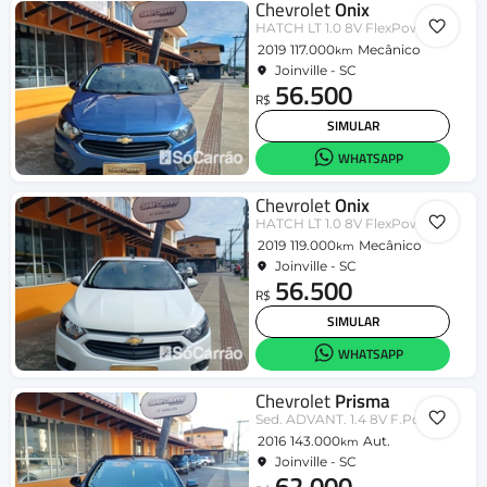
Chevrolet
Onix
HATCH LT 1.0 8V FlexPower 5p Mec.
2019
117.000
Mecânico
km
Joinville - SC
56.500
R$
SIMULAR
WHATSAPP
Chevrolet
Onix
HATCH LT 1.0 8V FlexPower 5p Mec.
2019
119.000
Mecânico
km
Joinville - SC
56.500
R$
SIMULAR
WHATSAPP
Chevrolet
Prisma
Sed. ADVANT. 1.4 8V F.Power Aut.
2016
143.000
Aut.
km
Joinville - SC
62.000