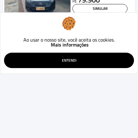
R$
SIMULAR
WHATSAPP
Hyundai
HB20
Comfort 1.0 Flex 12V Mec.
Ao usar o nosso site, você aceita os cookies.
2017
67.000
Mecânico
km
Mais informações
Joinville - SC
53.900
R$
ENTENDI
SIMULAR
WHATSAPP