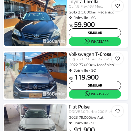
Toyota
Corolla
GLi 1.8 Flex 16V Mec.
2013
215.800
Mecânico
km
Joinville - SC
59.900
R$
SIMULAR
WHATSAPP
Volkswagen
T-Cross
Hig. 250 TSI 1.4 Flex 16V 5p Aut
2022
73.000
Mecânico
km
Joinville - SC
119.900
R$
SIMULAR
WHATSAPP
Fiat
Pulse
DRIVE 1.0 Turbo 200 Flex Aut.
2023
79.000
Aut.
km
Joinville - SC
91.900
R$