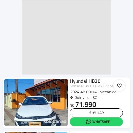
Hyundai
HB20
Sense Plus 1.0 Flex 12V Mec.
2024
48.000
Mecânico
km
Joinville - SC
71.990
R$
SIMULAR
WHATSAPP