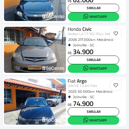
R$
SIMULAR
WHATSAPP
Honda
Civic
Sedan LX 1.7 16V 115cv Mec. 4p
2006
217.000
Mecânico
km
Joinville - SC
34.900
R$
SIMULAR
WHATSAPP
Fiat
Argo
DRIVE 1.0 6V Flex
2025
50.000
Mecânico
km
Joinville - SC
74.900
R$
SIMULAR
WHATSAPP