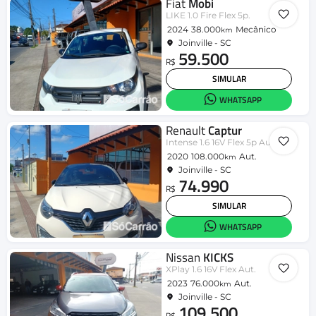
Fiat
Mobi
LIKE 1.0 Fire Flex 5p.
2024
38.000
Mecânico
km
Joinville - SC
59.500
R$
SIMULAR
WHATSAPP
Renault
Captur
Intense 1.6 16V Flex 5p Aut.
2020
108.000
Aut.
km
Joinville - SC
74.990
R$
SIMULAR
WHATSAPP
Nissan
KICKS
XPlay 1.6 16V Flex Aut.
2023
76.000
Aut.
km
Joinville - SC
109.500
R$