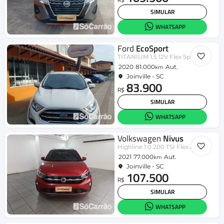
SIMULAR
WHATSAPP
Ford
EcoSport
TITANIUM 1.5 12V Flex 5p Aut.
2020
81.000
Aut.
km
Joinville - SC
83.900
R$
SIMULAR
WHATSAPP
Volkswagen
Nivus
Highline 1.0 200 TSI Flex Aut.
2021
77.000
Aut.
km
Joinville - SC
107.500
R$
SIMULAR
WHATSAPP