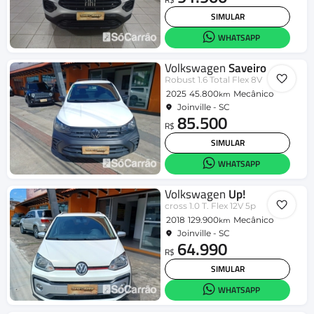
SIMULAR
WHATSAPP
Volkswagen
Saveiro
Robust 1.6 Total Flex 8V
2025
45.800
Mecânico
km
Joinville - SC
85.500
R$
SIMULAR
WHATSAPP
Volkswagen
Up!
cross 1.0 T. Flex 12V 5p
2018
129.900
Mecânico
km
Joinville - SC
64.990
R$
SIMULAR
WHATSAPP