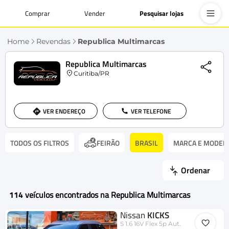
Comprar
Vender
Pesquisar lojas
Home
Revendas
Republica Multimarcas
Republica Multimarcas
Curitiba/PR
VER ENDEREÇO
VER TELEFONE
TODOS OS FILTROS
BRASIL
MARCA E MODEL
FEIRÃO
Ordenar
114
veículos encontrados na Republica Multimarcas
Nissan
KICKS
S 1.6 16V Flex 5p Aut.