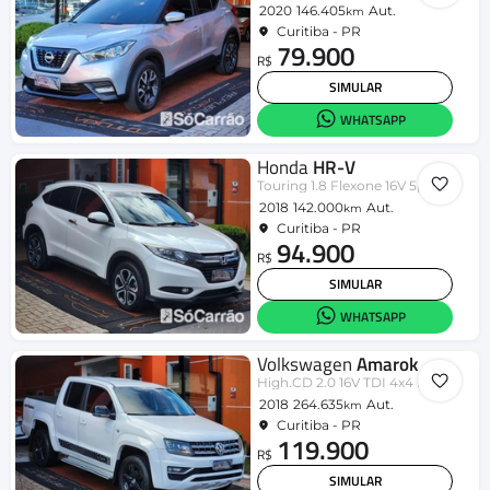
2020
146.405
Aut.
km
Curitiba - PR
79.900
R$
SIMULAR
WHATSAPP
Honda
HR-V
Touring 1.8 Flexone 16V 5p Aut.
2018
142.000
Aut.
km
Curitiba - PR
94.900
R$
SIMULAR
WHATSAPP
Volkswagen
Amarok
High.CD 2.0 16V TDI 4x4 Dies. Aut
2018
264.635
Aut.
km
Curitiba - PR
119.900
R$
SIMULAR