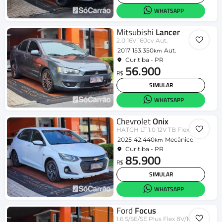
WHATSAPP
Mitsubishi
Lancer
2.0 16V 160cv Aut.
2017
153.350
Aut.
km
Curitiba - PR
56.900
R$
SIMULAR
WHATSAPP
Chevrolet
Onix
HATCH LT 1.0 12V TB Flex 5p Mec.
2025
42.440
Mecânico
km
Curitiba - PR
85.900
R$
SIMULAR
WHATSAPP
Ford
Focus
1.6 S/SE/SE Plus Flex 8V/16V 5p