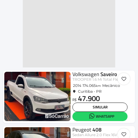
Volkswagen
Saveiro
TROOPER 1.6 Mi Total Flex 8V
2014
174.065
Mecânico
km
Curitiba - PR
47.900
R$
SIMULAR
WHATSAPP
Peugeot
408
Sedan Allure 2.0 Flex 16V 4p Mec.