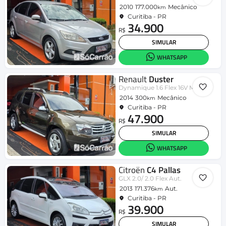
2010
177.000
Mecânico
km
Curitiba - PR
34.900
R$
SIMULAR
WHATSAPP
Renault
Duster
Dynamique 1.6 Flex 16V Mec.
2014
300
Mecânico
km
Curitiba - PR
47.900
R$
SIMULAR
WHATSAPP
Citroën
C4 Pallas
GLX 2.0/ 2.0 Flex Aut.
2013
171.376
Aut.
km
Curitiba - PR
39.900
R$
SIMULAR