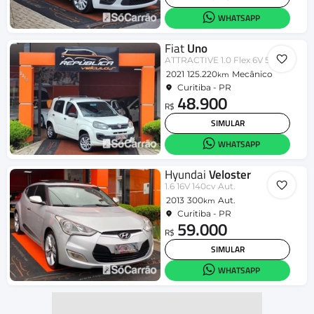
WHATSAPP
Fiat
Uno
ATTRACTIVE 1.0 Flex 6V 5p
2021
125.220
Mecânico
km
Curitiba - PR
48.900
R$
SIMULAR
WHATSAPP
Hyundai
Veloster
1.6 16V 140cv Aut.
2013
300
Aut.
km
Curitiba - PR
59.000
R$
SIMULAR
WHATSAPP