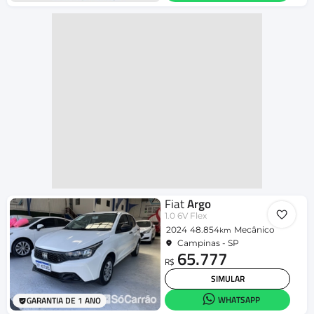
Fiat
Argo
1.0 6V Flex
2024
48.854
Mecânico
km
Campinas - SP
65.777
R$
SIMULAR
WHATSAPP
GARANTIA DE 1 ANO