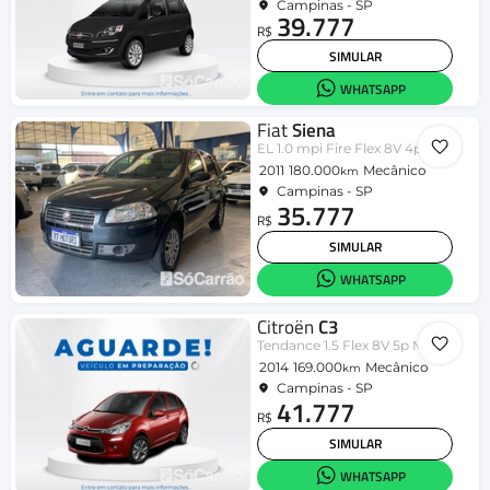
Campinas - SP
39.777
R$
SIMULAR
WHATSAPP
Fiat
Siena
EL 1.0 mpi Fire Flex 8V 4p
2011
180.000
Mecânico
km
Campinas - SP
35.777
R$
SIMULAR
WHATSAPP
Citroën
C3
Tendance 1.5 Flex 8V 5p Mec.
2014
169.000
Mecânico
km
Campinas - SP
41.777
R$
SIMULAR
WHATSAPP