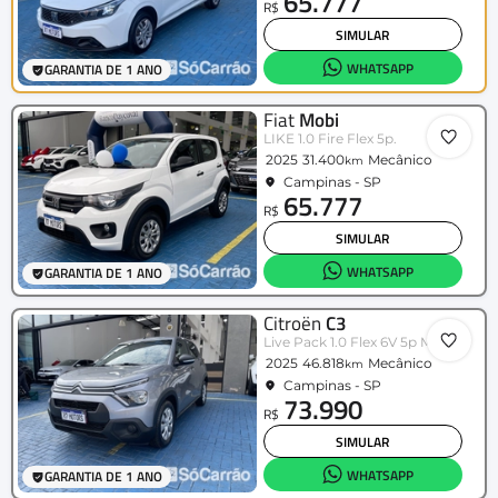
65.777
R$
SIMULAR
WHATSAPP
GARANTIA DE 1 ANO
Fiat
Mobi
LIKE 1.0 Fire Flex 5p.
2025
31.400
Mecânico
km
Campinas - SP
65.777
R$
SIMULAR
WHATSAPP
GARANTIA DE 1 ANO
Citroën
C3
Live Pack 1.0 Flex 6V 5p Mec.
2025
46.818
Mecânico
km
Campinas - SP
73.990
R$
SIMULAR
WHATSAPP
GARANTIA DE 1 ANO