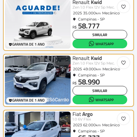
Renault
Kwid
Zen 1.0 Flex 12V 5p Mec.
2025
35.000
Mecânico
km
Campinas - SP
58.777
R$
SIMULAR
WHATSAPP
GARANTIA DE 1 ANO
Renault
Kwid
Zen 1.0 Flex 12V 5p Mec.
2025
49.000
Mecânico
km
Campinas - SP
58.990
R$
SIMULAR
WHATSAPP
GARANTIA DE 1 ANO
Fiat
Argo
1.0 6V Flex
2023
62.000
Mecânico
km
Campinas - SP