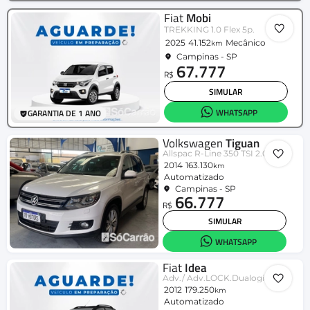
Fiat
Mobi
TREKKING 1.0 Flex 5p.
2025
41.152
Mecânico
km
Campinas - SP
67.777
R$
SIMULAR
WHATSAPP
GARANTIA DE 1 ANO
Volkswagen
Tiguan
Allspac R-Line 350 TSI 2.0 4x4
2014
163.130
km
Automatizado
Campinas - SP
66.777
R$
SIMULAR
WHATSAPP
Fiat
Idea
Adv./ Adv.LOCK.Dualogic 1.8 Flex 5p
2012
179.250
km
Automatizado