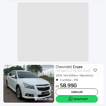
Chevrolet
Cruze
HB Sport LT 1.8 16V FlexP. 5p Mec
2014
144.000
Mecânico
km
Curitiba - PR
58.990
R$
SIMULAR
WHATSAPP