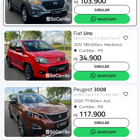
103.900
R$
SIMULAR
WHATSAPP
Fiat
Uno
SPORTING 1.4 EVO Fire Flex 8V 4p
2012
199.000
Mecânico
km
Curitiba - PR
34.900
R$
SIMULAR
WHATSAPP
Peugeot
3008
Griffe Pack 1.6 Turbo 16V 5p Aut.
2020
77.900
Aut.
km
Curitiba - PR
117.900
R$
SIMULAR
WHATSAPP