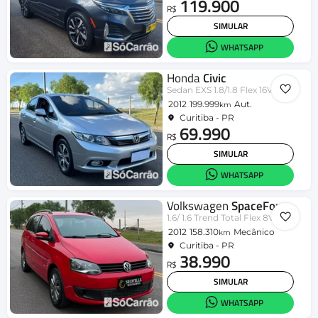
119.900
R$
SIMULAR
WHATSAPP
Honda
Civic
Sedan EXS 1.8/1.8 Flex 16V Aut. 4p
2012
199.999
Aut.
km
Curitiba - PR
69.990
R$
SIMULAR
WHATSAPP
Volkswagen
SpaceFox
1.6/ 1.6 Trend Total Flex 8V 5p
2012
158.310
Mecânico
km
Curitiba - PR
38.990
R$
SIMULAR
WHATSAPP