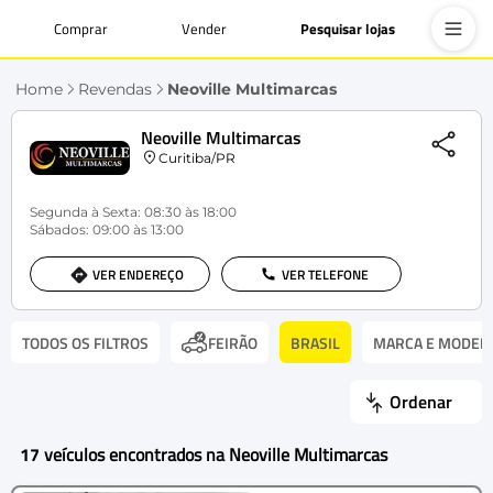
Comprar
Vender
Pesquisar lojas
Home
Revendas
Neoville Multimarcas
Neoville Multimarcas
Curitiba/PR
Segunda à Sexta: 08:30 às 18:00
Sábados: 09:00 às 13:00
VER ENDEREÇO
VER TELEFONE
TODOS OS FILTROS
BRASIL
MARCA E MODEL
FEIRÃO
Ordenar
17
veículos encontrados na Neoville Multimarcas