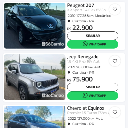
Peugeot
207
XR Sport 1.4 Flex 8V 5p
2010
177.288
Mecânico
km
Curitiba - PR
22.900
R$
SIMULAR
WHATSAPP
Jeep
Renegade
1.8 4x2 Flex 16V Aut.
2021
78.000
Aut.
km
Curitiba - PR
75.900
R$
SIMULAR
WHATSAPP
Chevrolet
Equinox
Premier 1.5 Turbo 172cv Aut.
2022
127.000
Aut.
km
Curitiba - PR