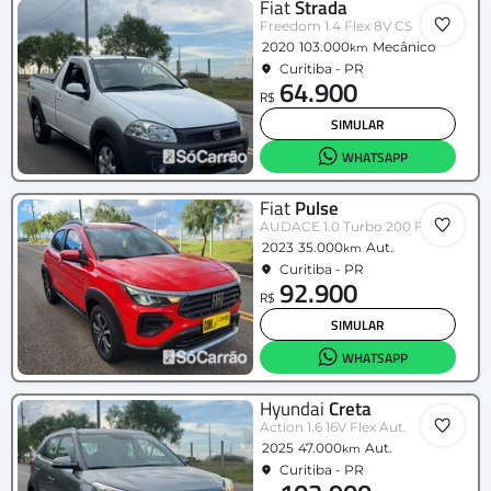
Fiat
Strada
Freedom 1.4 Flex 8V CS
2020
103.000
Mecânico
km
Curitiba - PR
64.900
R$
SIMULAR
WHATSAPP
Fiat
Pulse
AUDACE 1.0 Turbo 200 Flex Aut.
2023
35.000
Aut.
km
Curitiba - PR
92.900
R$
SIMULAR
WHATSAPP
Hyundai
Creta
Action 1.6 16V Flex Aut.
2025
47.000
Aut.
km
Curitiba - PR