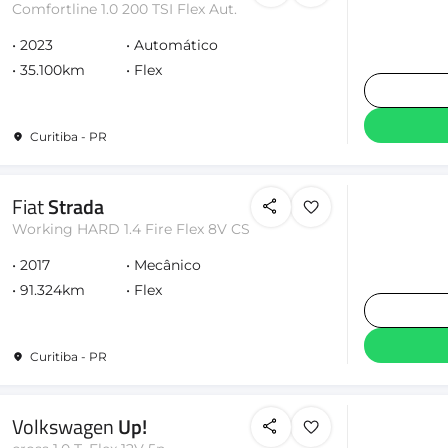
Comfortline 1.0 200 TSI Flex Aut.
2023
Automático
35.100km
Flex
Curitiba - PR
Fiat
Strada
Working HARD 1.4 Fire Flex 8V CS
2017
Mecânico
91.324km
Flex
Curitiba - PR
Volkswagen
Up!