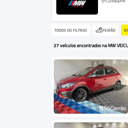
Curitiba/PR
TODOS OS FILTROS
B
FEIRÃO
27
veículos encontrados na MW VEIC