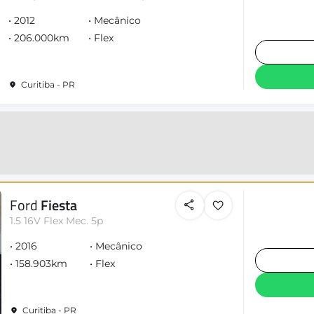
2012
Mecânico
206.000km
Flex
Curitiba - PR
Ford
Fiesta
1.5 16V Flex Mec. 5p
2016
Mecânico
158.903km
Flex
Curitiba - PR