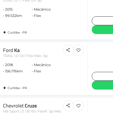
cross 1.0 T. Flex 12V 5p
2015
Mecânico
99.532km
Flex
Curitiba - PR
Ford
Ka
TRAIL 1.0 12V Flex Mec. 5p
2018
Mecânico
156.176km
Flex
Curitiba - PR
Chevrolet
Cruze
HB Sport LT 1.8 16V FlexP. 5p Mec