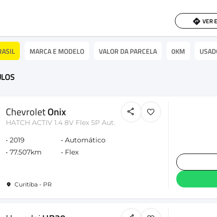
VER 
RASIL
MARCA E MODELO
VALOR DA PARCELA
0KM
USAD
ULOS
Chevrolet
Onix
HATCH ACTIV 1.4 8V Flex 5P Aut.
2019
Automático
77.507km
Flex
Curitiba - PR