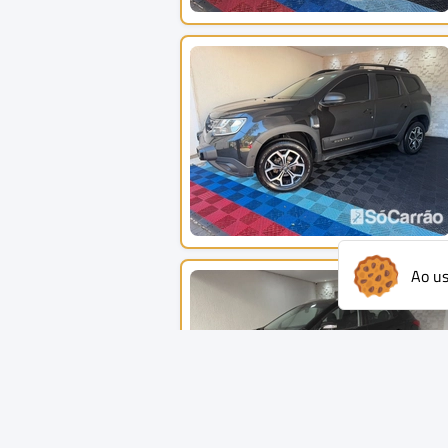
Ao us