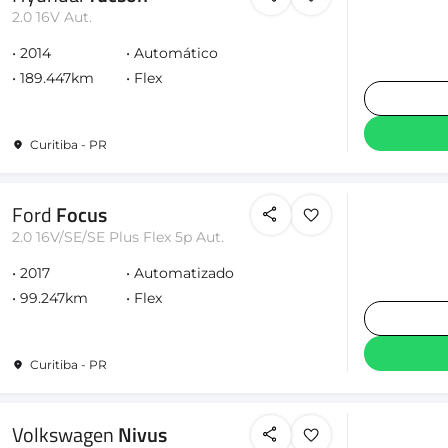
2.0 16V Aut.
2014
Automático
189.447km
Flex
Curitiba - PR
Ford
Focus
2.0 16V/SE/SE Plus Flex 5p Aut.
2017
Automatizado
99.247km
Flex
Curitiba - PR
Volkswagen
Nivus