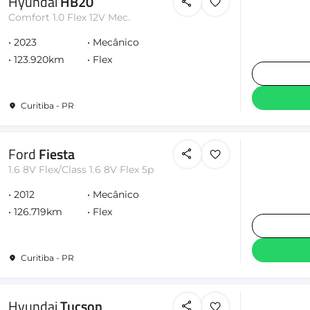
Hyundai
HB20
Comfort 1.0 Flex 12V Mec.
2023
Mecânico
123.920km
Flex
Curitiba - PR
Ford
Fiesta
1.6 8V Flex/Class 1.6 8V Flex 5p
2012
Mecânico
126.719km
Flex
Curitiba - PR
Hyundai
Tucson