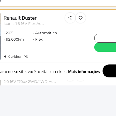
Renault
Duster
Iconic 1.6 16V Flex Aut.
2021
Automático
112.000km
Flex
Curitiba - PR
ar o nosso site, você aceita os cookies.
Mais informações
Hyundai
Ix35
2.0 16V 170cv 2WD/4WD Aut.
2015
Automático
173.800km
Flex
Curitiba - PR