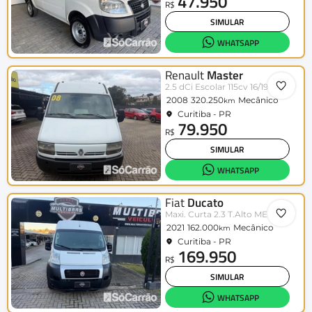
47.950
R$
SIMULAR
WHATSAPP
Renault
Master
2.5 dCi Escolar 115cv 16/19L Dies
2008
320.250
Mecânico
km
Curitiba - PR
79.950
R$
SIMULAR
WHATSAPP
Fiat
Ducato
Maxi. Curta 2.3 T.Alto ME Diesel
2021
162.000
Mecânico
km
Curitiba - PR
169.950
R$
SIMULAR
WHATSAPP