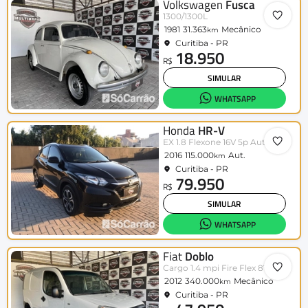
Volkswagen
Fusca
1300/1300L
1981
31.363
Mecânico
km
Curitiba - PR
18.950
R$
SIMULAR
WHATSAPP
Honda
HR-V
EX 1.8 Flexone 16V 5p Aut.
2016
115.000
Aut.
km
Curitiba - PR
79.950
R$
SIMULAR
WHATSAPP
Fiat
Doblo
Cargo 1.4 mpi Fire Flex 8V 3p
2012
340.000
Mecânico
km
Curitiba - PR