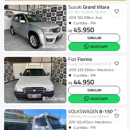
Suzuki
Grand Vitara
2.0 16V 4x2/4x4 5p Aut.
2013
130.318
Aut.
km
Curitiba - PR
45.950
R$
SIMULAR
WHATSAPP
Fiat
Fiorino
Furg.1.5/1.3/1.3 Fire/1.3 F.Flex
2013
235.350
Mecânico
km
Curitiba - PR
44.950
R$
SIMULAR
WHATSAPP
VOLKSWAGEN
8-150 E
Delivery Plus 2p (diesel)
2011
122.472
Mecânico
km
Curitiba - PR