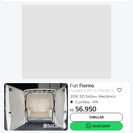
Fiat
Fiorino
Furgão EVO 1.4 Flex 8V 2p
2015
321.340
Mecânico
km
Curitiba - PR
56.950
R$
SIMULAR
WHATSAPP