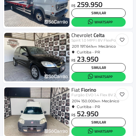
259.950
R$
SIMULAR
WHATSAPP
Chevrolet
Celta
Spirit 1.0 MPFI 8V FlexPower 3p
2011
197.641
Mecânico
km
Curitiba - PR
23.950
R$
SIMULAR
WHATSAPP
Fiat
Fiorino
Furgão EVO 1.4 Flex 8V 2p
2014
150.000
Mecânico
km
Curitiba - PR
52.950
R$
SIMULAR
WHATSAPP