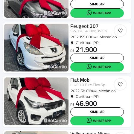
SIMULAR
WHATSAPP
Peugeot
207
SW XR 1.4 Flex 8V 5p
2012
155.000
Mecânico
km
Curitiba - PR
21.900
R$
SIMULAR
WHATSAPP
Fiat
Mobi
LIKE 1.0 Fire Flex 5p.
2022
58.018
Mecânico
km
Curitiba - PR
46.900
R$
SIMULAR
WHATSAPP
Volkswagen
Nivus