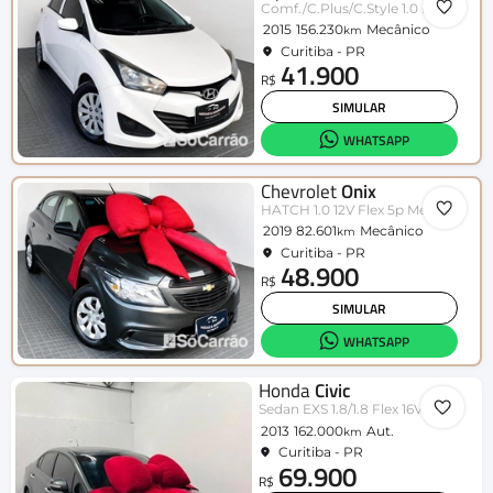
Comf./C.Plus/C.Style 1.0 Flex 12V
2015
156.230
Mecânico
km
Curitiba - PR
41.900
R$
SIMULAR
WHATSAPP
Chevrolet
Onix
HATCH 1.0 12V Flex 5p Mec.
2019
82.601
Mecânico
km
Curitiba - PR
48.900
R$
SIMULAR
WHATSAPP
Honda
Civic
Sedan EXS 1.8/1.8 Flex 16V Aut. 4p
2013
162.000
Aut.
km
Curitiba - PR
69.900
R$