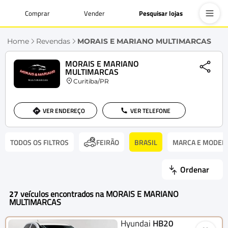
Comprar
Vender
Pesquisar lojas
Home
Revendas
MORAIS E MARIANO MULTIMARCAS
MORAIS E MARIANO
MULTIMARCAS
Curitiba/PR
VER ENDEREÇO
VER TELEFONE
TODOS OS FILTROS
BRASIL
MARCA E MODEL
FEIRÃO
Ordenar
27
veículos encontrados na MORAIS E MARIANO
MULTIMARCAS
Hyundai
HB20