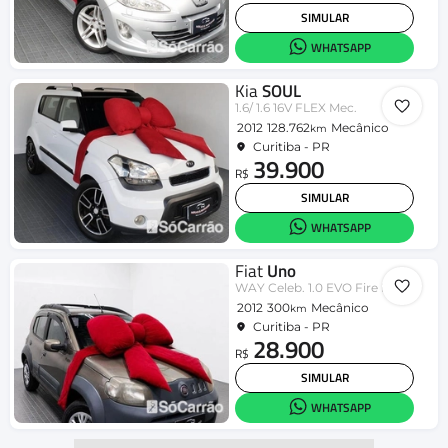
SIMULAR
WHATSAPP
Kia
SOUL
1.6/ 1.6 16V FLEX Mec.
2012
128.762
Mecânico
km
Curitiba - PR
39.900
R$
SIMULAR
WHATSAPP
Fiat
Uno
WAY Celeb. 1.0 EVO Fire Flex 8V 5p
2012
300
Mecânico
km
Curitiba - PR
28.900
R$
SIMULAR
WHATSAPP