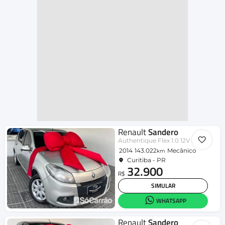
Renault
Sandero
Authentique Flex 1.0 12V 5p
2014
143.022
Mecânico
km
Curitiba - PR
32.900
R$
SIMULAR
WHATSAPP
Renault
Sandero