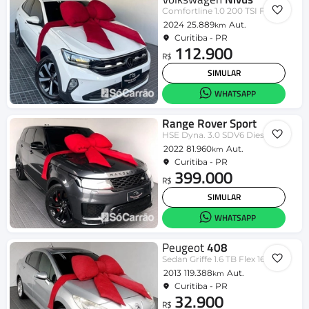
Comfortline 1.0 200 TSI Flex Aut.
2024
25.889
Aut.
km
Curitiba - PR
112.900
R$
SIMULAR
WHATSAPP
Range Rover Sport
HSE Dyna. 3.0 SDV6 Dies.
2022
81.960
Aut.
km
Curitiba - PR
399.000
R$
SIMULAR
WHATSAPP
Peugeot
408
Sedan Griffe 1.6 TB Flex 16V 4p Aut.
2013
119.388
Aut.
km
Curitiba - PR
32.900
R$