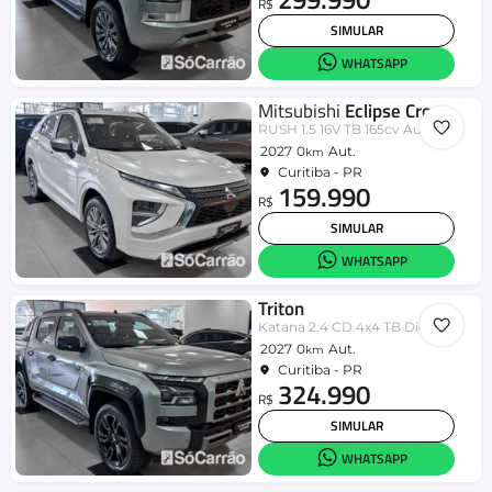
R$
SIMULAR
WHATSAPP
Mitsubishi
Eclipse Cross
RUSH 1.5 16V TB 165cv Aut.
2027
0
Aut.
km
Curitiba - PR
159.990
R$
SIMULAR
WHATSAPP
Triton
Katana 2.4 CD 4x4 TB Diesel Aut.
2027
0
Aut.
km
Curitiba - PR
324.990
R$
SIMULAR
WHATSAPP