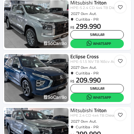
Mitsubishi
Triton
HPE-S 2.4 CD 4x4 TB Diesel Aut.
2027
0
Aut.
km
Curitiba - PR
299.990
R$
SIMULAR
WHATSAPP
Eclipse Cross
HPE-S 1.5 16V TB 165cv Aut.
2027
0
Aut.
km
Curitiba - PR
209.990
R$
SIMULAR
WHATSAPP
Mitsubishi
Triton
HPE 2.4 CD 4x4 TB Diesel Aut.
2027
0
Aut.
km
Curitiba - PR
299.990