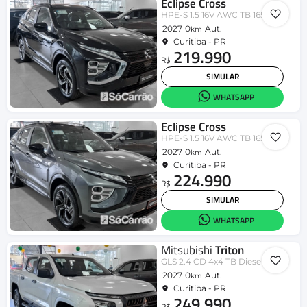
Eclipse Cross
HPE-S 1.5 16V AWC TB 165cv Aut.
2027
0
Aut.
km
Curitiba - PR
219.990
R$
SIMULAR
WHATSAPP
Eclipse Cross
HPE-S 1.5 16V AWC TB 165cv Aut.
2027
0
Aut.
km
Curitiba - PR
224.990
R$
SIMULAR
WHATSAPP
Mitsubishi
Triton
GLS 2.4 CD 4x4 TB Diesel Aut.
2027
0
Aut.
km
Curitiba - PR
249.990
R$