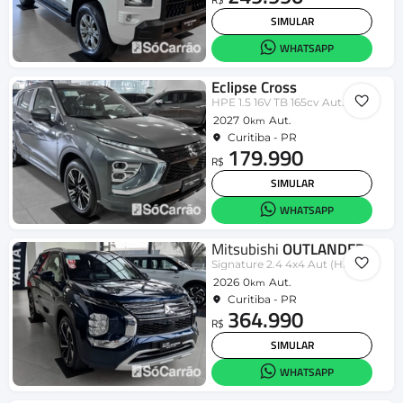
SIMULAR
WHATSAPP
Eclipse Cross
HPE 1.5 16V TB 165cv Aut.
2027
0
Aut.
km
Curitiba - PR
179.990
R$
SIMULAR
WHATSAPP
Mitsubishi
OUTLANDER
Signature 2.4 4x4 Aut (Híb)
2026
0
Aut.
km
Curitiba - PR
364.990
R$
SIMULAR
WHATSAPP