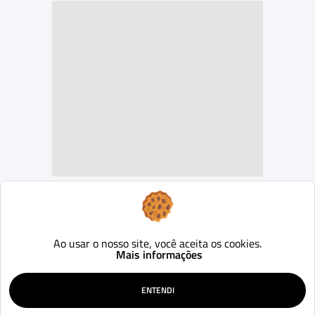
Mitsubishi
Triton
Savana 2.4 CD 4x4 TB Diesel Aut.
2027
0
Aut.
km
Curitiba - PR
334.990
Ao usar o nosso site, você aceita os cookies.
R$
Mais informações
SIMULAR
WHATSAPP
ENTENDI