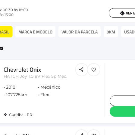
: 08:30 às 18:00
VER 
às 13:00
RASIL
MARCA E MODELO
VALOR DA PARCELA
0KM
USAD
os
Chevrolet
Onix
HATCH Joy 1.0 8V Flex 5p Mec.
2018
Mecânico
107.725km
Flex
Curitiba - PR