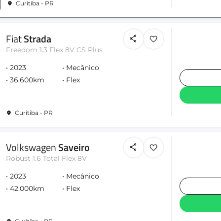
Curitiba - PR
Fiat
Strada
Freedom 1.3 Flex 8V CS Plus
2023
Mecânico
36.600km
Flex
Curitiba - PR
Volkswagen
Saveiro
Robust 1.6 Total Flex 8V
2023
Mecânico
42.000km
Flex