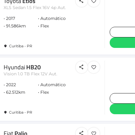
Toyota
Etios
XLS Sedan 1.5 Flex 16V 4p Aut.
2017
Automático
91.586km
Flex
Curitiba - PR
Hyundai
HB20
Vision 1.0 TB Flex 12V Aut.
2022
Automático
62.512km
Flex
Curitiba - PR
Fiat
Palio