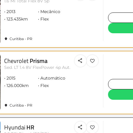
1.6 Mi Total Flex 8V 5p
2013
Mecânico
123.435km
Flex
Curitiba - PR
Chevrolet
Prisma
Sed. LT 1.4 8V FlexPower 4p Aut.
2015
Automático
126.000km
Flex
Curitiba - PR
Hyundai
HR