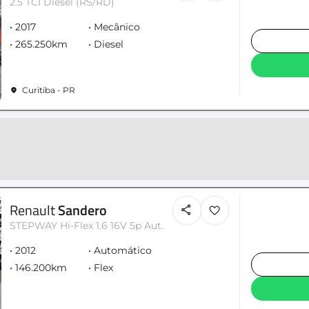
2.5 TCI Diesel (RS/RD)
2017
Mecânico
265.250km
Diesel
Curitiba - PR
Renault
Sandero
STEPWAY Hi-Flex 1.6 16V 5p Aut.
2012
Automático
146.200km
Flex