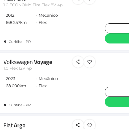
1.0 ECONOMY Fire Flex 8V 4p
2012
Mecânico
168.257km
Flex
Curitiba - PR
Volkswagen
Voyage
1.0 Flex 12V 4p
2023
Mecânico
68.000km
Flex
Curitiba - PR
Fiat
Argo