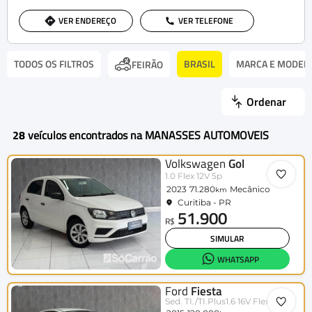
VER ENDEREÇO
VER TELEFONE
TODOS OS FILTROS
BRASIL
MARCA E MODEL
FEIRÃO
Ordenar
28
veículos encontrados na MANASSES AUTOMOVEIS
Volkswagen
Gol
1.0 Flex 12V 5p
2023
71.280
Mecânico
km
Curitiba - PR
51.900
R$
SIMULAR
WHATSAPP
Ford
Fiesta
Sed. TI./TI.Plus1.6 16V Flex Aut.