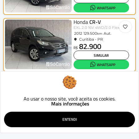
WHATSAPP
Honda
CR-V
EXL 2.0 16V 4WD/2.0 Flexone Aut.
2012
129.500
Aut.
km
Curitiba - PR
82.900
R$
SIMULAR
WHATSAPP
Citroën
C4 Picasso
Grand Picasso 2.0 16V 143cv Aut
2013
136.000
Aut.
km
Curitiba - PR
Ao usar o nosso site, você aceita os cookies.
35.900
Mais informações
R$
SIMULAR
ENTENDI
WHATSAPP
Fiat
Uno