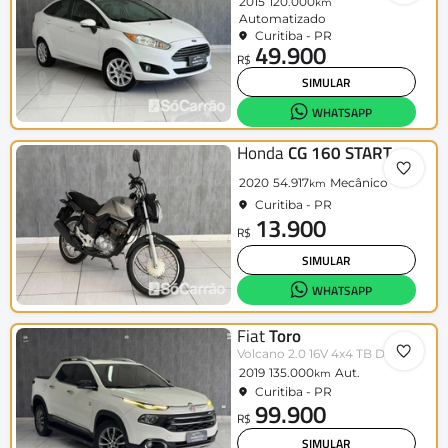
2015
120.000
km
Automatizado
Curitiba - PR
49.900
R$
SIMULAR
WHATSAPP
Honda
CG 160 START
2020
54.917
Mecânico
km
Curitiba - PR
13.900
R$
SIMULAR
WHATSAPP
Fiat
Toro
Volcano 2.0 16V 4x4 TB Diesel Aut.
2019
135.000
Aut.
km
Curitiba - PR
99.900
R$
SIMULAR