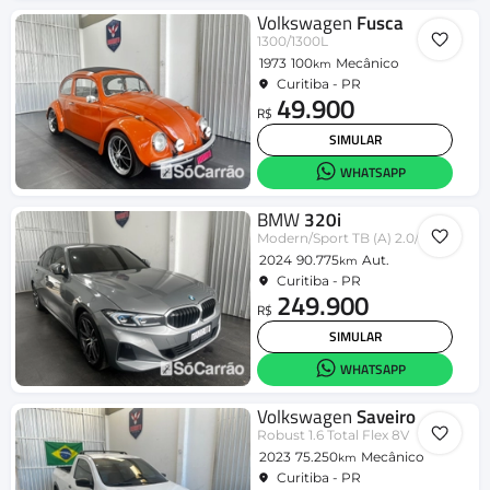
Volkswagen
Fusca
1300/1300L
1973
100
Mecânico
km
Curitiba - PR
49.900
R$
SIMULAR
WHATSAPP
BMW
320i
Modern/Sport TB (A) 2.0/A.Flex/GP 4p
2024
90.775
Aut.
km
Curitiba - PR
249.900
R$
SIMULAR
WHATSAPP
Volkswagen
Saveiro
Robust 1.6 Total Flex 8V
2023
75.250
Mecânico
km
Curitiba - PR