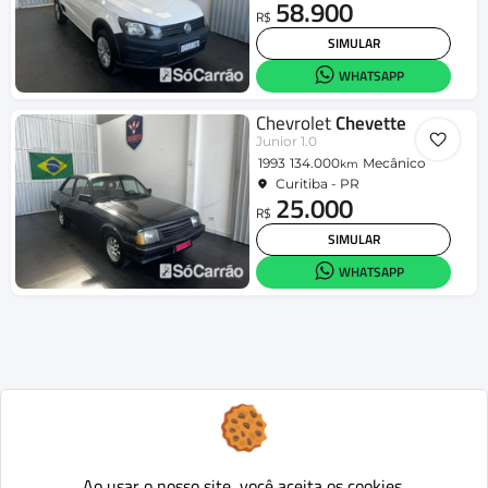
58.900
R$
SIMULAR
WHATSAPP
Chevrolet
Chevette
Junior 1.0
1993
134.000
Mecânico
km
Curitiba - PR
25.000
R$
SIMULAR
WHATSAPP
Ao usar o nosso site, você aceita os cookies.