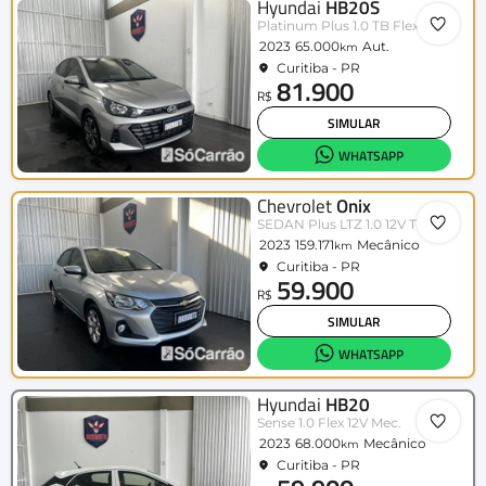
Hyundai
HB20S
Platinum Plus 1.0 TB Flex 12V Aut.
2023
65.000
Aut.
km
Curitiba - PR
81.900
R$
SIMULAR
WHATSAPP
Chevrolet
Onix
SEDAN Plus LTZ 1.0 12V TB Flex Aut.
2023
159.171
Mecânico
km
Curitiba - PR
59.900
R$
SIMULAR
WHATSAPP
Hyundai
HB20
Sense 1.0 Flex 12V Mec.
2023
68.000
Mecânico
km
Curitiba - PR