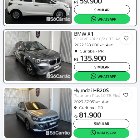
59.900
R$
SIMULAR
WHATSAPP
BMW
X1
SDRIVE 20i 2.0/2.0 TB Acti.Flex Aut.
2022
128.000
Aut.
km
Curitiba - PR
135.900
R$
SIMULAR
WHATSAPP
Hyundai
HB20S
Platinum Plus 1.0 TB Flex 12V Aut.
2023
57.051
Aut.
km
Curitiba - PR
81.900
R$
SIMULAR
WHATSAPP