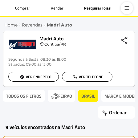
Comprar
Vender
Pesquisar lojas
Home
Revendas
Madri Auto
Madri Auto
Curitiba/PR
Segunda à Sexta: 08:30 às 18:00
Sábados: 09:00 às 13:00
VER ENDEREÇO
VER TELEFONE
TODOS OS FILTROS
BRASIL
MARCA E MODEL
FEIRÃO
Ordenar
9
veículos encontrados na Madri Auto