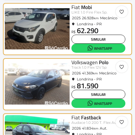
Fiat
Mobi
LIKE 1.0 Fire Flex 5p.
2025
26.928
Mecânico
km
Londrina - PR
62.290
R$
SIMULAR
WHATSAPP
Volkswagen
Polo
Track 1.0 Flex 12V 5p
2026
41.369
Mecânico
km
Londrina - PR
81.590
R$
SIMULAR
WHATSAPP
Fiat
Fastback
Audace 1.0 200 T. Flex Aut
2026
41.834
Aut.
km
Londrina - PR