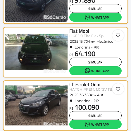
97.890
R$
SIMULAR
WHATSAPP
Fiat
Mobi
LIKE 1.0 Fire Flex 5p.
2025
15.704
Mecânico
km
Londrina - PR
64.190
R$
SIMULAR
WHATSAPP
Chevrolet
Onix
HATCH PREM. 1.0 12V TB Flex 5p Aut.
2025
36.358
Aut.
km
Londrina - PR
100.090
R$
SIMULAR
WHATSAPP