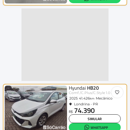
Hyundai
HB20
Comf./C.Plus/C.Style 1.0 Flex 12V
2025
41.426
Mecânico
km
Londrina - PR
74.390
R$
SIMULAR
WHATSAPP