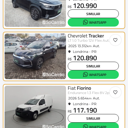
120.990
R$
SIMULAR
WHATSAPP
Chevrolet
Tracker
LT 1.0 Turbo 12V Flex Aut.
2025
13.312
Aut.
km
Londrina - PR
120.890
R$
SIMULAR
WHATSAPP
Fiat
Fiorino
Endurance 1.3 Flex 8V 2p
2026
5.654
Aut.
km
Londrina - PR
117.190
R$
SIMULAR
WHATSAPP