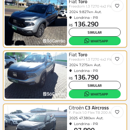
Fiat
Toro
Freedom 1.3 T270 4x2 Flex Aut.
2024
9.827
Aut.
km
Londrina - PR
136.290
R$
SIMULAR
WHATSAPP
Fiat
Toro
Freedom 1.3 T270 4x2 Flex Aut.
2024
7.275
Aut.
km
Londrina - PR
136.790
R$
SIMULAR
WHATSAPP
Citroën
C3 Aircross
F. Pack 1.0 Flex TB 200 Aut.
2025
47.380
Aut.
km
Londrina - PR