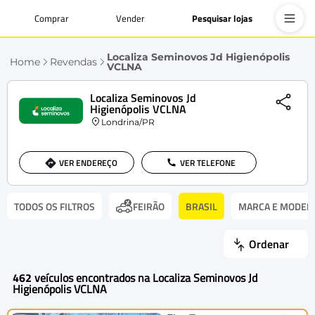
Comprar
Vender
Pesquisar lojas
Localiza Seminovos Jd Higienópolis
Home
Revendas
VCLNA
Localiza Seminovos Jd
Higienópolis VCLNA
Londrina/PR
VER ENDEREÇO
VER TELEFONE
TODOS OS FILTROS
BRASIL
MARCA E MODEL
FEIRÃO
Ordenar
462
veículos encontrados na Localiza Seminovos Jd
Higienópolis VCLNA