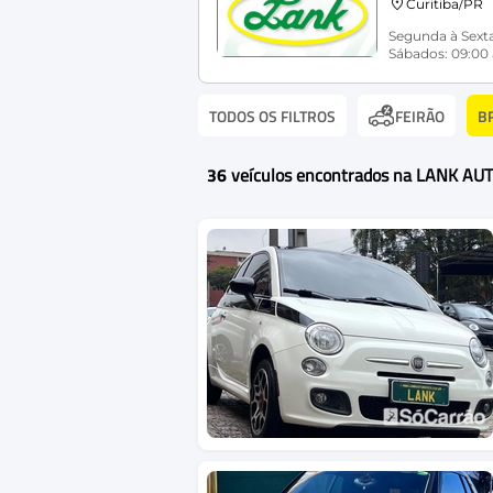
Curitiba/PR
Segunda à Sexta
Sábados: 09:00 
TODOS OS FILTROS
B
FEIRÃO
36
veículos encontrados na LANK A