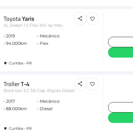
Toyota
Yaris
XL Sedan 1.5 Flex 16V 4p Mec.
2019
Mecânico
94.000km
Flex
Curitiba - PR
Troller
T-4
Bold 4x4 3.2 Tdi Cap. Rígida Diesel
2017
Mecânico
88.000km
Diesel
Curitiba - PR