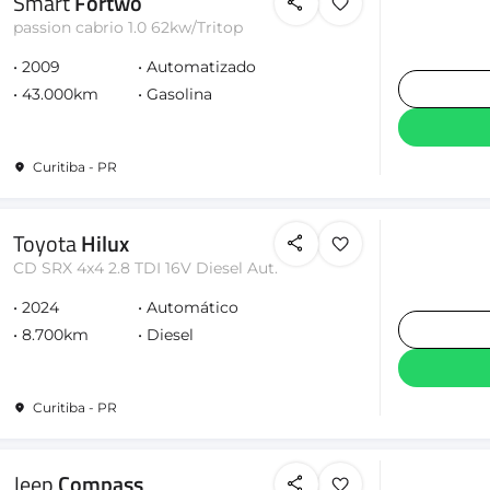
Smart
Fortwo
passion cabrio 1.0 62kw/Tritop
2009
Automatizado
43.000km
Gasolina
Curitiba - PR
Toyota
Hilux
CD SRX 4x4 2.8 TDI 16V Diesel Aut.
2024
Automático
8.700km
Diesel
Curitiba - PR
Jeep
Compass