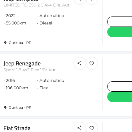
LIMITED TD 350 2.0 4x4 Die. Aut.
2022
Automático
55.000km
Diesel
Curitiba - PR
Jeep
Renegade
Sport 1.8 4x2 Flex 16V Aut.
2016
Automático
106.000km
Flex
Curitiba - PR
Fiat
Strada