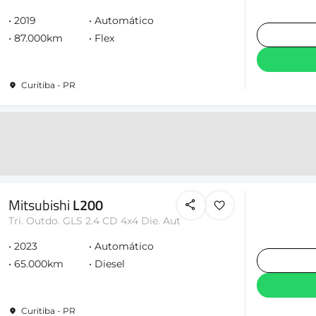
2019
Automático
87.000km
Flex
Curitiba - PR
Mitsubishi
L200
Tri. Outdo. GLS 2.4 CD 4x4 Die. Aut
2023
Automático
65.000km
Diesel
Curitiba - PR