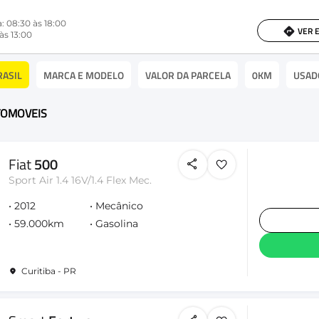
: 08:30 às 18:00
VER 
às 13:00
RASIL
MARCA E MODELO
VALOR DA PARCELA
0KM
USAD
UTOMOVEIS
Fiat
500
Sport Air 1.4 16V/1.4 Flex Mec.
2012
Mecânico
59.000km
Gasolina
Curitiba - PR