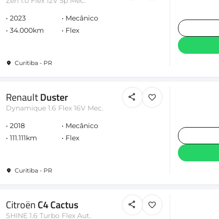
Zen 1.0 Flex 12V 5p Mec.
2023
Mecânico
34.000km
Flex
Curitiba - PR
Renault
Duster
Dynamique 1.6 Flex 16V Mec.
2018
Mecânico
111.111km
Flex
Curitiba - PR
Citroën
C4 Cactus
SHINE 1.6 Turbo Flex Aut.