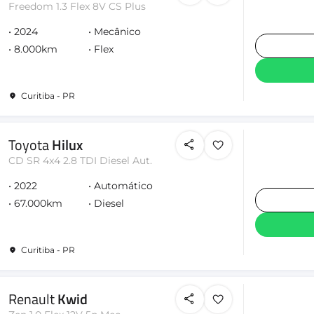
Freedom 1.3 Flex 8V CS Plus
2024
Mecânico
8.000km
Flex
Curitiba - PR
Toyota
Hilux
CD SR 4x4 2.8 TDI Diesel Aut.
2022
Automático
67.000km
Diesel
Curitiba - PR
Renault
Kwid