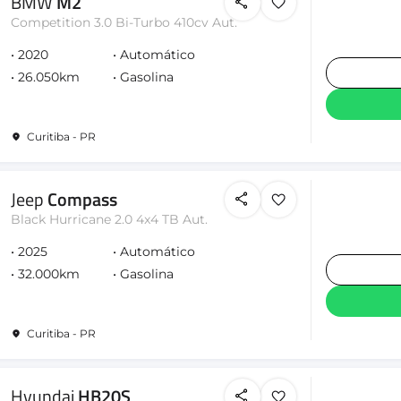
BMW
M2
Competition 3.0 Bi-Turbo 410cv Aut.
2020
Automático
26.050km
Gasolina
Curitiba - PR
Jeep
Compass
Black Hurricane 2.0 4x4 TB Aut.
2025
Automático
32.000km
Gasolina
Curitiba - PR
Hyundai
HB20S