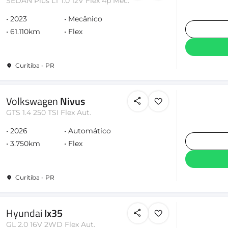
SEDAN Plus LT 1.0 12V Flex 4p Mec.
2023
Mecânico
61.110km
Flex
Curitiba - PR
Volkswagen
Nivus
GTS 1.4 250 TSI Flex Aut.
2026
Automático
3.750km
Flex
Curitiba - PR
Hyundai
Ix35
GL 2.0 16V 2WD Flex Aut.