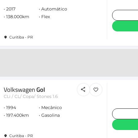
2017
Automático
138.000km
Flex
Curitiba - PR
Volkswagen
Gol
CLi / CL/ Copa/ Stones 1.6
1994
Mecânico
197.400km
Gasolina
Curitiba - PR