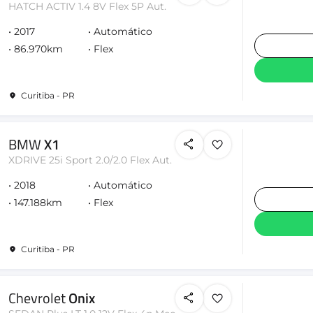
HATCH ACTIV 1.4 8V Flex 5P Aut.
2017
Automático
86.970km
Flex
Curitiba - PR
BMW
X1
XDRIVE 25i Sport 2.0/2.0 Flex Aut.
2018
Automático
147.188km
Flex
Curitiba - PR
Chevrolet
Onix