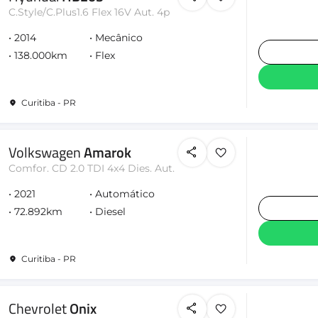
C.Style/C.Plus1.6 Flex 16V Aut. 4p
2014
Mecânico
138.000km
Flex
Curitiba - PR
Volkswagen
Amarok
Comfor. CD 2.0 TDI 4x4 Dies. Aut.
2021
Automático
72.892km
Diesel
Curitiba - PR
Chevrolet
Onix