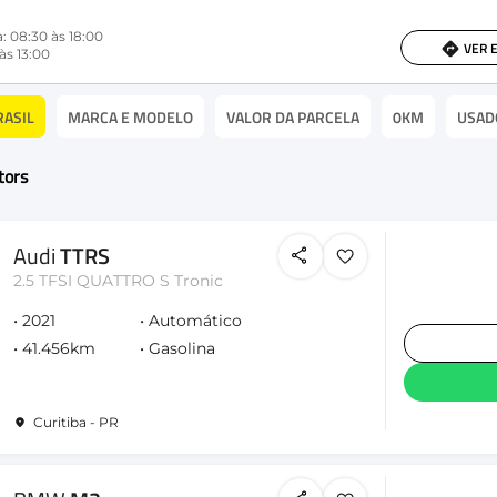
: 08:30 às 18:00
VER 
às 13:00
RASIL
MARCA E MODELO
VALOR DA PARCELA
0KM
USAD
tors
Audi
TTRS
2.5 TFSI QUATTRO S Tronic
2021
Automático
41.456km
Gasolina
Curitiba - PR