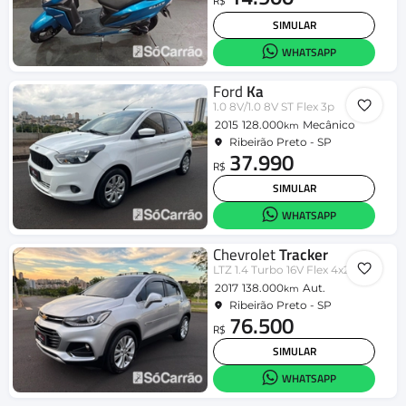
R$
SIMULAR
WHATSAPP
Ford
Ka
1.0 8V/1.0 8V ST Flex 3p
2015
128.000
Mecânico
km
Ribeirão Preto - SP
37.990
R$
SIMULAR
WHATSAPP
Chevrolet
Tracker
LTZ 1.4 Turbo 16V Flex 4x2 Aut.
2017
138.000
Aut.
km
Ribeirão Preto - SP
76.500
R$
SIMULAR
WHATSAPP