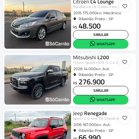
Citroën
C4 Lounge
Tendance 1.6 Turbo Flex Aut.
2015
175.000
Mecânico
km
Ribeirão Preto - SP
48.500
R$
SIMULAR
WHATSAPP
Mitsubishi
L200
Triton Sport HPE-S 2.4 CD Dies. Aut
2026
14.000
Aut.
km
Ribeirão Preto - SP
276.900
R$
SIMULAR
WHATSAPP
Jeep
Renegade
Sport 2.0 4x4 TB Diesel Aut.
2016
167.000
Aut.
km
Ribeirão Preto - SP
66.990
R$