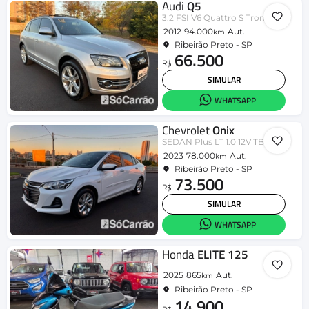
Audi
Q5
3.2 FSI V6 Quattro S Tronic
2012
94.000
Aut.
km
Ribeirão Preto - SP
66.500
R$
SIMULAR
WHATSAPP
Chevrolet
Onix
SEDAN Plus LT 1.0 12V TB Flex Aut.
2023
78.000
Aut.
km
Ribeirão Preto - SP
73.500
R$
SIMULAR
WHATSAPP
Honda
ELITE 125
2025
865
Aut.
km
Ribeirão Preto - SP
14.900