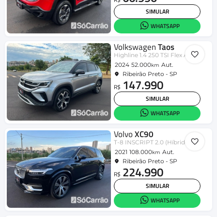
SIMULAR
WHATSAPP
Volkswagen
Taos
Highline 1.4 250 TSI Flex Aut.
2024
52.000
Aut.
km
Ribeirão Preto - SP
147.990
R$
SIMULAR
WHATSAPP
Volvo
XC90
T-8 INSCRIPT 2.0 (Híbrido)
2021
108.000
Aut.
km
Ribeirão Preto - SP
224.990
R$
SIMULAR
WHATSAPP