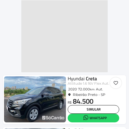
Hyundai
Creta
Attitude 1.6 16V Flex Aut.
2020
72.000
Aut.
km
Ribeirão Preto - SP
84.500
R$
SIMULAR
WHATSAPP