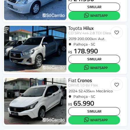
SIMULAR
WHATSAPP
Toyota
Hilux
CD SRV 4x4 2.8 TDI Diesel Aut.
2019
200.000
Aut.
km
Palhoça - SC
178.990
R$
SIMULAR
WHATSAPP
Fiat
Cronos
DRIVE 1.0 6V Flex
2024
52.435
Mecânico
km
Palhoça - SC
65.990
R$
SIMULAR
WHATSAPP