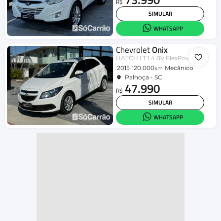
R$
SIMULAR
WHATSAPP
Chevrolet
Onix
HATCH LT 1.4 8V FlexPower 5p Mec.
2015
120.000
Mecânico
km
Palhoça - SC
47.990
R$
SIMULAR
WHATSAPP