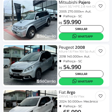
Mitsubishi
Pajero
Sport SE/ HPE 2.8 4x4 Diesel Aut.
2005
270.000
Aut.
km
Palhoça - SC
59.990
R$
SIMULAR
WHATSAPP
Peugeot
2008
Allure 1.6 Flex 16V 5p Aut.
2018
140.000
Aut.
km
Palhoça - SC
54.990
R$
SIMULAR
WHATSAPP
Fiat
Argo
DRIVE 1.0 6V Flex
2024
50.000
Mecânico
km
Palhoça - SC
65.990