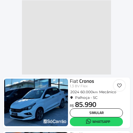
Fiat
Cronos
1.3 8V Flex
2024
60.000
Mecânico
km
Palhoça - SC
85.990
R$
SIMULAR
WHATSAPP