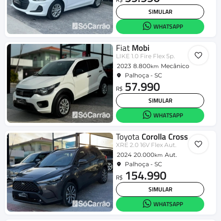
SIMULAR
WHATSAPP
Fiat
Mobi
LIKE 1.0 Fire Flex 5p.
2023
8.800
Mecânico
km
Palhoça - SC
57.990
R$
SIMULAR
WHATSAPP
Toyota
Corolla Cross
XRE 2.0 16V Flex Aut.
2024
20.000
Aut.
km
Palhoça - SC
154.990
R$
SIMULAR
WHATSAPP