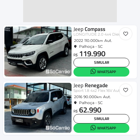
Jeep
Compass
LONGITUDE 2.0 4x4 Dies. 16V Aut.
2022
110.000
Aut.
km
Palhoça - SC
119.990
R$
SIMULAR
WHATSAPP
Jeep
Renegade
Sport 1.8 4x2 Flex 16V Aut.
2016
90.000
Aut.
km
Palhoça - SC
62.990
R$
SIMULAR
WHATSAPP