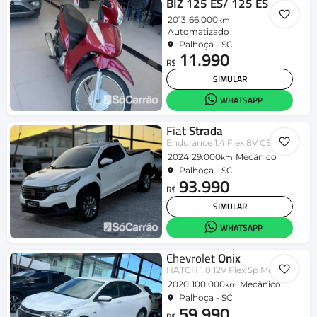
BIZ 125 ES/ 125 ES FLEX
2013
66.000
km
Automatizado
Palhoça - SC
11.990
R$
SIMULAR
WHATSAPP
Fiat
Strada
Endurance 1.4 Flex 8V CS Plus
2024
29.000
Mecânico
km
Palhoça - SC
93.990
R$
SIMULAR
WHATSAPP
Chevrolet
Onix
HATCH 1.0 12V Flex 5p Mec.
2020
100.000
Mecânico
km
Palhoça - SC
59.990
R$