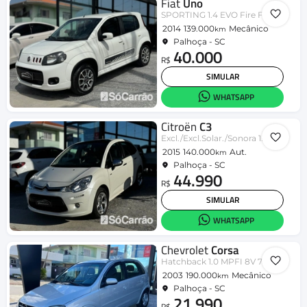
Fiat
Uno
SPORTING 1.4 EVO Fire Flex 8V 4p
2014
139.000
Mecânico
km
Palhoça - SC
40.000
R$
SIMULAR
WHATSAPP
Citroën
C3
Excl./Excl.Solar./Sonora 1.6 Flex Aut
2015
140.000
Aut.
km
Palhoça - SC
44.990
R$
SIMULAR
WHATSAPP
Chevrolet
Corsa
Hatchback 1.0 MPFI 8V 71cv 5p
2003
190.000
Mecânico
km
Palhoça - SC
21.990
R$