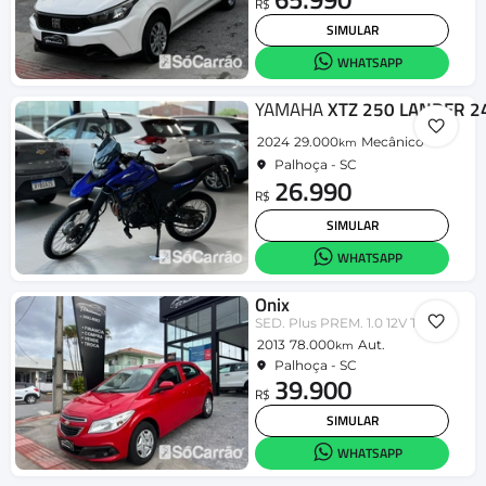
R$
SIMULAR
WHATSAPP
YAMAHA
XTZ 250 LANDER 2
2024
29.000
Mecânico
km
Palhoça - SC
26.990
R$
SIMULAR
WHATSAPP
Onix
SED. Plus PREM. 1.0 12V TB Flex Aut
2013
78.000
Aut.
km
Palhoça - SC
39.900
R$
SIMULAR
WHATSAPP