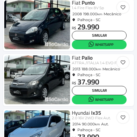
Fiat
Punto
1.4 Fire Flex 8V 5p
2008
198.000
Mecânico
km
Palhoça - SC
29.990
R$
SIMULAR
WHATSAPP
Fiat
Palio
ATTRA./ITÁLIA 1.4 EVO F.Flex 8V 5p
2013
188.000
Mecânico
km
Palhoça - SC
37.990
R$
SIMULAR
WHATSAPP
Hyundai
Ix35
2.0 16V 2WD Flex Aut.
2014
90.000
Aut.
km
Palhoça - SC
73.990