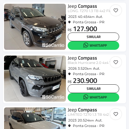
Jeep
Compass
LONG. T270 1.3 TB 4x2 Flex Aut.
2023
40.454
Aut.
km
Ponta Grossa - PR
127.900
R$
SIMULAR
WHATSAPP
Jeep
Compass
Black Hurricane 2.0 4x4 TB Aut.
2026
3.520
Aut.
km
Ponta Grossa - PR
230.900
R$
SIMULAR
WHATSAPP
Jeep
Compass
LIMITED T270 1.3 TB 4x2 Flex Aut
2023
20.524
Aut.
km
Ponta Grossa - PR