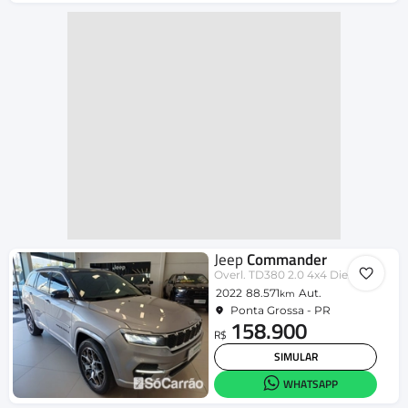
Jeep
Commander
Overl. TD380 2.0 4x4 Die. Aut.
2022
88.571
Aut.
km
Ponta Grossa - PR
158.900
R$
SIMULAR
WHATSAPP