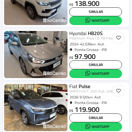
138.900
R$
SIMULAR
WHATSAPP
Hyundai
HB20S
Platinum Plus 1.0 TB Flex 12V Aut.
2024
42.536
Aut.
km
Ponta Grossa - PR
97.900
R$
SIMULAR
WHATSAPP
Fiat
Pulse
IMPETUS T. 200 Aut. (Híbrido)
2026
9.120
Aut.
km
Ponta Grossa - PR
119.900
R$
SIMULAR
WHATSAPP