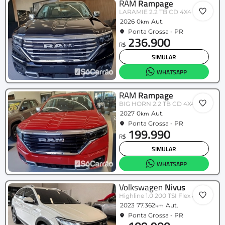
RAM
Rampage
LARAMIE 2.2 TB CD 4X4 Die. Aut.
2026
0
Aut.
km
Ponta Grossa - PR
236.900
R$
SIMULAR
WHATSAPP
RAM
Rampage
BIG HORN 2.2 TB CD 4X4 Die Aut.
2027
0
Aut.
km
Ponta Grossa - PR
199.990
R$
SIMULAR
WHATSAPP
Volkswagen
Nivus
Highline 1.0 200 TSI Flex Aut.
2023
77.362
Aut.
km
Ponta Grossa - PR