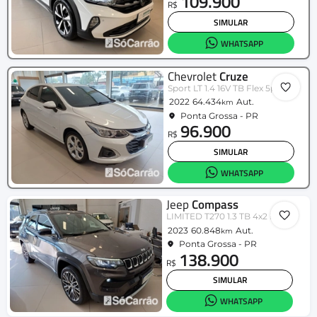
109.900
R$
SIMULAR
WHATSAPP
Chevrolet
Cruze
Sport LT 1.4 16V TB Flex 5p Aut.
2022
64.434
Aut.
km
Ponta Grossa - PR
96.900
R$
SIMULAR
WHATSAPP
Jeep
Compass
LIMITED T270 1.3 TB 4x2 Flex Aut
2023
60.848
Aut.
km
Ponta Grossa - PR
138.900
R$
SIMULAR
WHATSAPP