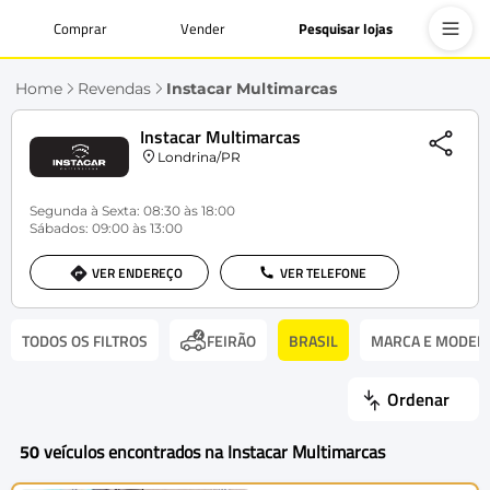
Comprar
Vender
Pesquisar lojas
Home
Revendas
Instacar Multimarcas
Instacar Multimarcas
Londrina/PR
Segunda à Sexta: 08:30 às 18:00
Sábados: 09:00 às 13:00
VER ENDEREÇO
VER TELEFONE
TODOS OS FILTROS
BRASIL
MARCA E MODEL
FEIRÃO
Ordenar
50
veículos encontrados na Instacar Multimarcas