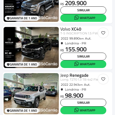
209.900
R$
SIMULAR
WHATSAPP
GARANTIA DE 1 ANO
Volvo
XC40
T-5 INSCRIPTION 1.5 FWD (Híbrido)
2022
99.890
Aut.
km
Londrina - PR
155.900
R$
SIMULAR
WHATSAPP
GARANTIA DE 1 ANO
Jeep
Renegade
Long. T270 1.3 TB 4x2 Flex Aut.
2022
22.941
Aut.
km
Londrina - PR
98.900
R$
SIMULAR
WHATSAPP
GARANTIA DE 1 ANO