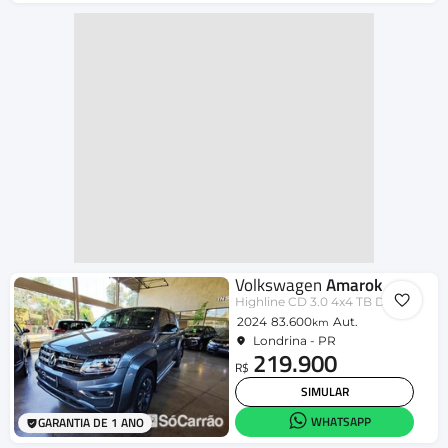
Volkswagen
Amarok
Highline CD 3.0 4x4 TB Dies. Aut.
2024
83.600
Aut.
km
Londrina - PR
219.900
R$
SIMULAR
WHATSAPP
GARANTIA DE 1 ANO