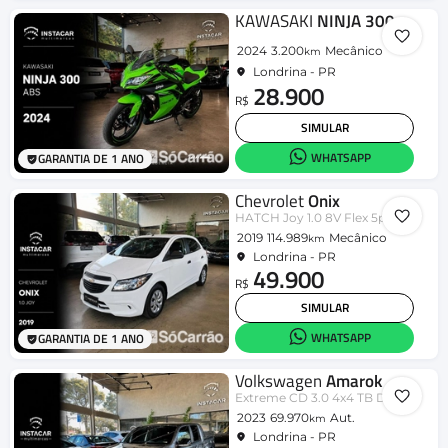
KAWASAKI
NINJA 300
2024
3.200
Mecânico
km
Londrina - PR
28.900
R$
SIMULAR
WHATSAPP
GARANTIA DE 1 ANO
Chevrolet
Onix
HATCH Joy 1.0 8V Flex 5p Mec.
2019
114.989
Mecânico
km
Londrina - PR
49.900
R$
SIMULAR
WHATSAPP
GARANTIA DE 1 ANO
Volkswagen
Amarok
Extreme CD 3.0 4x4 TB Dies. Aut.
2023
69.970
Aut.
km
Londrina - PR