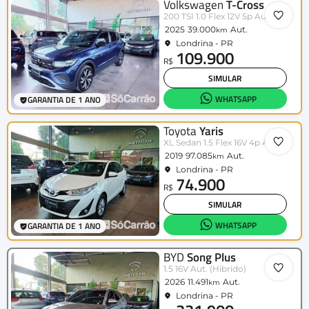
Volkswagen
T-Cross
200 TSI 1.0 Flex 12V 5p Aut.
2025
39.000
Aut.
km
Londrina - PR
109.900
R$
SIMULAR
WHATSAPP
GARANTIA DE 1 ANO
Toyota
Yaris
XL Sedan 1.5 Flex 16V 4p Aut.
2019
97.085
Aut.
km
Londrina - PR
74.900
R$
SIMULAR
WHATSAPP
GARANTIA DE 1 ANO
BYD
Song Plus
1.5 16V Aut. (Hibrido)
2026
11.491
Aut.
km
Londrina - PR