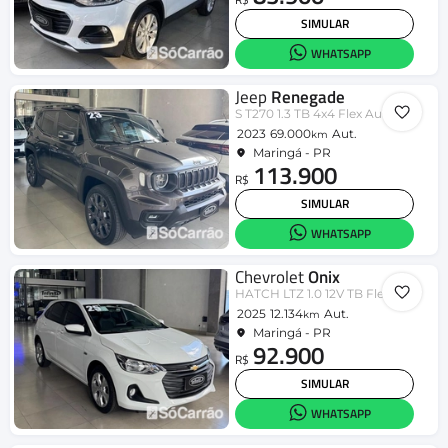
SIMULAR
WHATSAPP
Jeep
Renegade
S T270 1.3 TB 4x4 Flex Aut.
2023
69.000
Aut.
km
Maringá - PR
113.900
R$
SIMULAR
WHATSAPP
Chevrolet
Onix
HATCH LTZ 1.0 12V TB Flex 5p Aut.
2025
12.134
Aut.
km
Maringá - PR
92.900
R$
SIMULAR
WHATSAPP