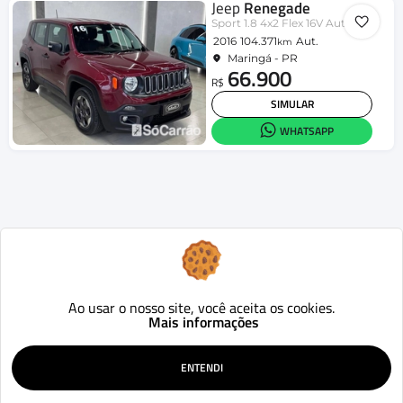
Jeep
Renegade
Sport 1.8 4x2 Flex 16V Aut.
2016
104.371
Aut.
km
Maringá - PR
66.900
R$
SIMULAR
WHATSAPP
Ao usar o nosso site, você aceita os cookies.
Mais informações
ENTENDI