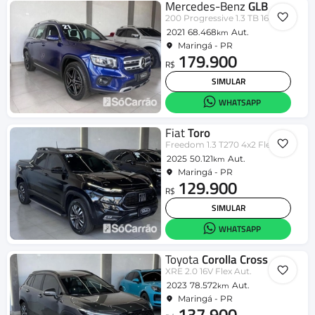
Mercedes-Benz
GLB
200 Progressive 1.3 TB 16V Aut.
2021
68.468
Aut.
km
Maringá - PR
179.900
R$
SIMULAR
WHATSAPP
Fiat
Toro
Freedom 1.3 T270 4x2 Flex Aut.
2025
50.121
Aut.
km
Maringá - PR
129.900
R$
SIMULAR
WHATSAPP
Toyota
Corolla Cross
XRE 2.0 16V Flex Aut.
2023
78.572
Aut.
km
Maringá - PR
137.900