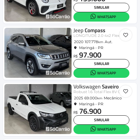
SIMULAR
WHATSAPP
Jeep
Compass
LONGITUDE 2.0 4x2 Flex 16V Aut.
2020
107.778
Aut.
km
Maringá - PR
97.900
R$
SIMULAR
WHATSAPP
Volkswagen
Saveiro
Robust 1.6 Total Flex 8V CD
2025
69.000
Mecânico
km
Maringá - PR
76.900
R$
SIMULAR
WHATSAPP