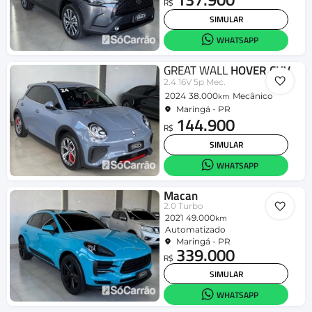
R$
SIMULAR
WHATSAPP
GREAT WALL
HOVER CUV
2.4 16V 5p Mec.
2024
38.000
Mecânico
km
Maringá - PR
144.900
R$
SIMULAR
WHATSAPP
Macan
2.0 Turbo
2021
49.000
km
Automatizado
Maringá - PR
339.000
R$
SIMULAR
WHATSAPP