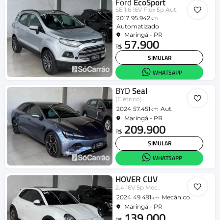
Ford
EcoSport
SE 1.6 16V Flex 5p Aut.
2017
95.942
km
Automatizado
Maringá - PR
57.900
R$
SIMULAR
WHATSAPP
BYD
Seal
(Elétrico)
2024
57.451
Aut.
km
Maringá - PR
209.900
R$
SIMULAR
WHATSAPP
HOVER CUV
2.4 16V 5p Mec.
2024
49.491
Mecânico
km
Maringá - PR
139.000
R$