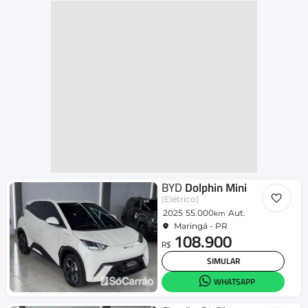
BYD
Dolphin Mini
(Elétrico)
2025
55.000
Aut.
km
Maringá - PR
108.900
R$
SIMULAR
WHATSAPP