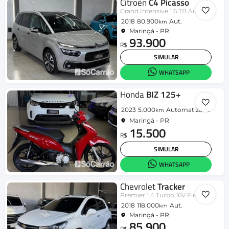
Citroën
C4 Picasso
Grand Intensive 1.6 TB Aut.
2018
80.900
Aut.
km
Maringá - PR
93.900
R$
SIMULAR
WHATSAPP
Honda
BIZ 125+
2023
5.000
Automatizado
km
Maringá - PR
15.500
R$
SIMULAR
WHATSAPP
Chevrolet
Tracker
Premier 1.4 Turbo 16V Flex Aut
2018
118.000
Aut.
km
Maringá - PR
85.900
R$