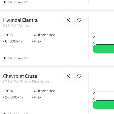
São José - SC
Hyundai
Elantra
GLS 2.0 16V Aut.
2015
Automático
81.000km
Flex
São José - SC
Chevrolet
Cruze
LT 1.4 16V Turbo Flex 4p Aut.
2014
Automático
96.000km
Flex