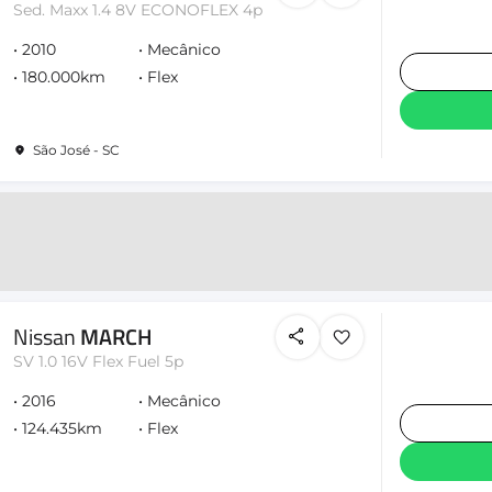
Sed. Maxx 1.4 8V ECONOFLEX 4p
2010
Mecânico
180.000km
Flex
São José - SC
Nissan
MARCH
SV 1.0 16V Flex Fuel 5p
2016
Mecânico
124.435km
Flex