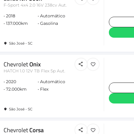
F-Sport 4x4 2.0 16V 238cv Aut.
2018
Automático
137.000km
Gasolina
São José - SC
Chevrolet
Onix
HATCH 1.0 12V TB Flex 5p Aut.
2020
Automático
72.000km
Flex
São José - SC
Chevrolet
Corsa