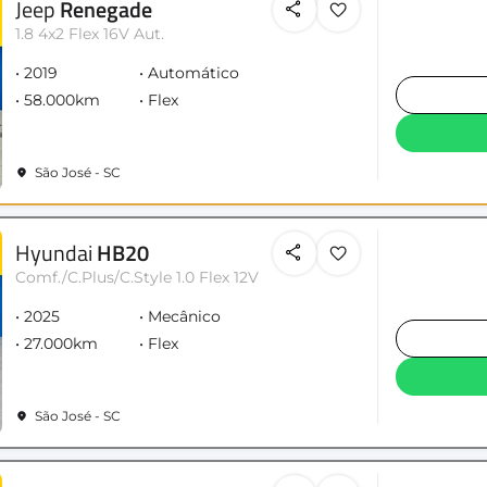
Jeep
Renegade
1.8 4x2 Flex 16V Aut.
2019
Automático
58.000km
Flex
São José - SC
Hyundai
HB20
Comf./C.Plus/C.Style 1.0 Flex 12V
2025
Mecânico
27.000km
Flex
São José - SC