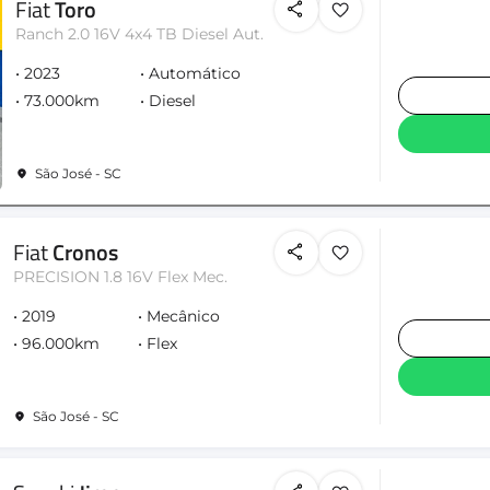
Fiat
Toro
Ranch 2.0 16V 4x4 TB Diesel Aut.
2023
Automático
73.000km
Diesel
São José - SC
Fiat
Cronos
PRECISION 1.8 16V Flex Mec.
2019
Mecânico
96.000km
Flex
São José - SC