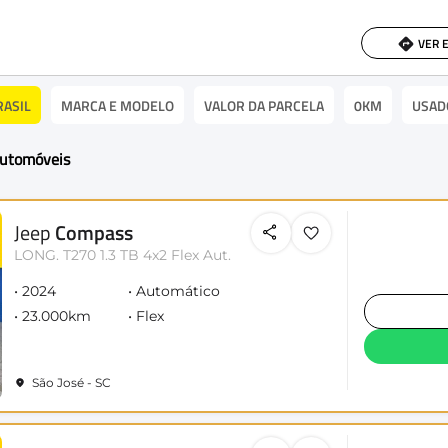
VER 
RASIL
MARCA E MODELO
VALOR DA PARCELA
0KM
USAD
Automóveis
Jeep
Compass
LONG. T270 1.3 TB 4x2 Flex Aut.
2024
Automático
23.000km
Flex
São José - SC