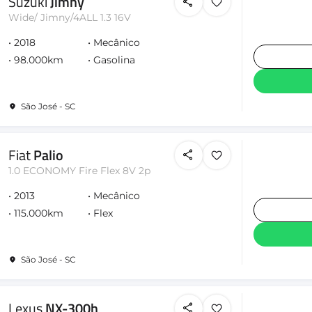
Suzuki
Jimny
Wide/ Jimny/4ALL 1.3 16V
2018
Mecânico
98.000km
Gasolina
São José - SC
Fiat
Palio
1.0 ECONOMY Fire Flex 8V 2p
2013
Mecânico
115.000km
Flex
São José - SC
Lexus
NX-300h