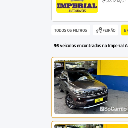
São José/SC
TODOS OS FILTROS
B
FEIRÃO
36
veículos encontrados na Imperial 