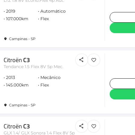
LTZ 1.8 8V Econo.Flex 4p Aut.
2019
Automático
107.000km
Flex
Campinas - SP
Citroën
C3
Tendance 1.5 Flex 8V 5p Mec.
2013
Mecânico
145.000km
Flex
Campinas - SP
Citroën
C3
GLX 1.4/ GLX Sonora 1.4 Flex 8V 5p