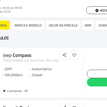
P
: 08:30 às 18:00
VER 
às 13:00
RASIL
MARCA E MODELO
VALOR DA PARCELA
0KM
USAD
CULOS
Jeep
Compass
TRAILHAWK 2.0 4x4 Dies. 16V Aut.
2017
Automático
105.000km
Diesel
Campinas - SP