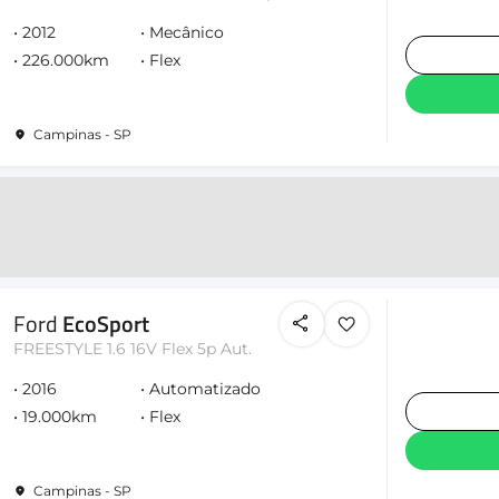
2012
Mecânico
226.000km
Flex
Campinas - SP
Ford
EcoSport
FREESTYLE 1.6 16V Flex 5p Aut.
2016
Automatizado
19.000km
Flex
Campinas - SP