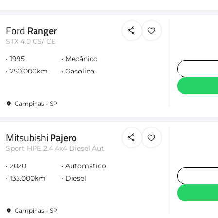
Ford
Ranger
STX 4.0 CS/ CE
1995
Mecânico
250.000km
Gasolina
Campinas - SP
Mitsubishi
Pajero
Sport HPE 2.4 4x4 Diesel Aut.
2020
Automático
135.000km
Diesel
Campinas - SP