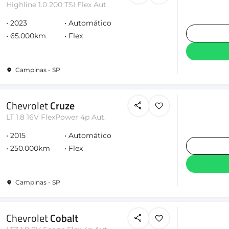
Highline 1.0 200 TSI Flex Aut.
2023
Automático
65.000km
Flex
Campinas - SP
Chevrolet
Cruze
LT 1.8 16V FlexPower 4p Aut.
2015
Automático
250.000km
Flex
Campinas - SP
Chevrolet
Cobalt