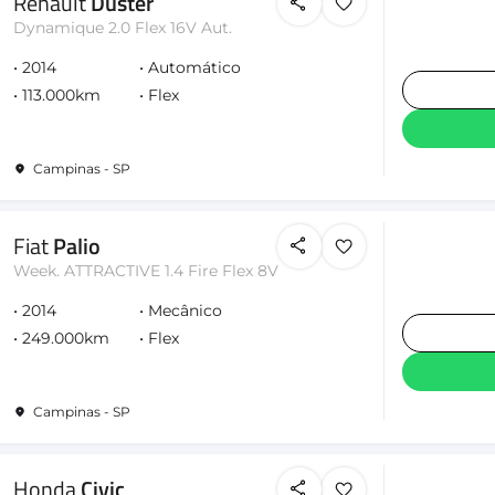
Renault
Duster
Dynamique 2.0 Flex 16V Aut.
2014
Automático
113.000km
Flex
Campinas - SP
Fiat
Palio
Week. ATTRACTIVE 1.4 Fire Flex 8V
2014
Mecânico
249.000km
Flex
Campinas - SP
Honda
Civic