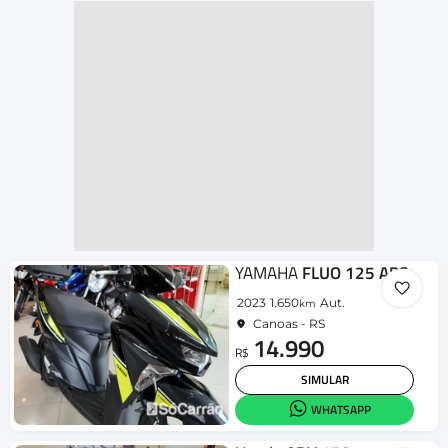
YAMAHA
FLUO 125 ABS
2023
1.650
Aut.
km
Canoas - RS
14.990
R$
SIMULAR
WHATSAPP