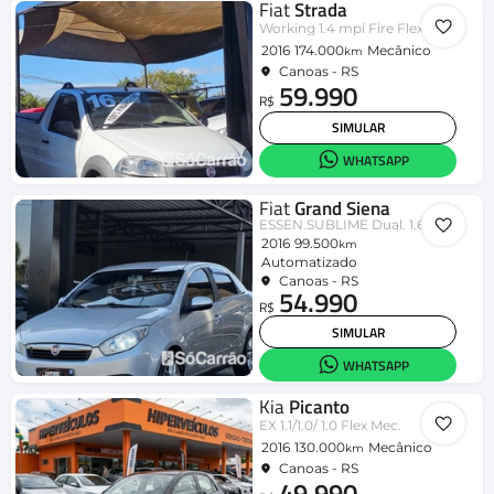
Fiat
Strada
Working 1.4 mpi Fire Flex 8V CS
2016
174.000
Mecânico
km
Canoas - RS
59.990
R$
SIMULAR
WHATSAPP
Fiat
Grand Siena
ESSEN.SUBLIME Dual. 1.6 Flex
2016
99.500
km
Automatizado
Canoas - RS
54.990
R$
SIMULAR
WHATSAPP
Kia
Picanto
EX 1.1/1.0/ 1.0 Flex Mec.
2016
130.000
Mecânico
km
Canoas - RS
49.990