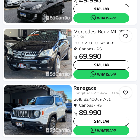
R$
SIMULAR
WHATSAPP
Mercedes-Benz
ML-350
3.5 4x4
2007
200.000
Aut.
km
Canoas - RS
69.990
R$
SIMULAR
WHATSAPP
Renegade
Longitude 2.0 4x4 TB Diesel Aut
2018
82.400
Aut.
km
Canoas - RS
89.990
R$
SIMULAR
WHATSAPP