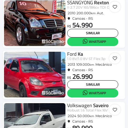
SSANGYONG
Rexton
II 2.7 20V 165/186cv TDI Dies.Aut
2010
200.000
Aut.
km
Canoas - RS
54.990
R$
SIMULAR
WHATSAPP
Ford
Ka
1.0 8V/1.0 8V ST Flex 3p
2013
109.000
Mecânico
km
Canoas - RS
26.990
R$
SIMULAR
WHATSAPP
Volkswagen
Saveiro
Robust 1.6 Total Flex 16V
2024
50.000
Mecânico
km
Canoas - RS
89.990