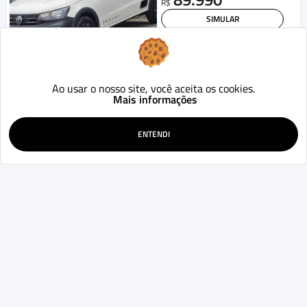
R$
SIMULAR
WHATSAPP
Audi
Q5
2.0 16V TFSI 225cv Quattro Tiptronic
Ao usar o nosso site, você aceita os cookies.
2015
198.440
Aut.
km
Mais informações
Canoas - RS
94.990
R$
ENTENDI
SIMULAR
WHATSAPP