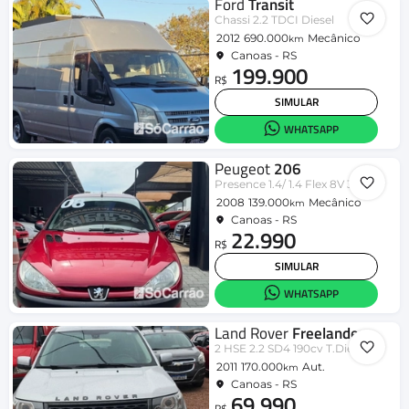
Ford
Transit
Chassi 2.2 TDCI Diesel
2012
690.000
Mecânico
km
Canoas - RS
199.900
R$
SIMULAR
WHATSAPP
Peugeot
206
Presence 1.4/ 1.4 Flex 8V 3p
2008
139.000
Mecânico
km
Canoas - RS
22.990
R$
SIMULAR
WHATSAPP
Land Rover
Freelander
2 HSE 2.2 SD4 190cv T.Diesel
2011
170.000
Aut.
km
Canoas - RS
69.990
R$