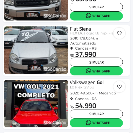
SIMULAR
WHATSAPP
Fiat
Siena
HLX Dualogic 1.8 mpi Flex 8V 4p
2010
178.034
km
Automatizado
Canoas - RS
37.990
R$
SIMULAR
WHATSAPP
Volkswagen
Gol
1.0 Flex 12V 5p
2020
49.500
Mecânico
km
Canoas - RS
54.990
R$
SIMULAR
WHATSAPP