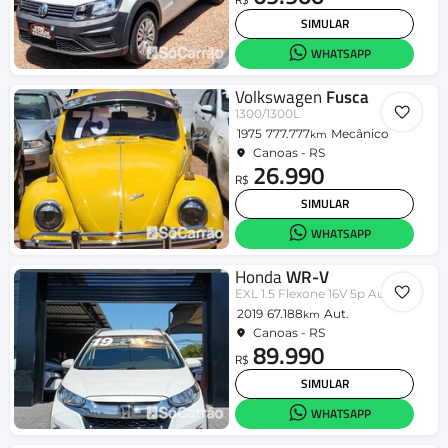
SIMULAR
WHATSAPP
Volkswagen
Fusca
1300/1300L
1975
777.777
Mecânico
km
Canoas - RS
26.990
R$
SIMULAR
WHATSAPP
Honda
WR-V
EXL 1.5 Flexone 16V 5p Aut.
2019
67.188
Aut.
km
Canoas - RS
89.990
R$
SIMULAR
WHATSAPP