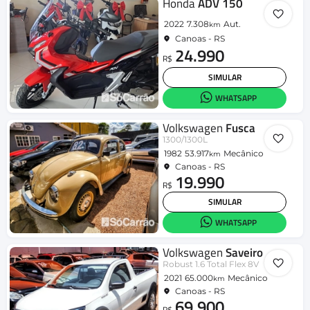
Honda
ADV 150
2022
7.308
Aut.
km
Canoas - RS
24.990
R$
SIMULAR
WHATSAPP
Volkswagen
Fusca
1300/1300L
1982
53.917
Mecânico
km
Canoas - RS
19.990
R$
SIMULAR
WHATSAPP
Volkswagen
Saveiro
Robust 1.6 Total Flex 8V
2021
65.000
Mecânico
km
Canoas - RS
69.900
R$