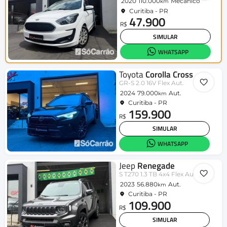
2020
110.000
Mecânico
km
Curitiba - PR
47.900
R$
SIMULAR
WHATSAPP
Toyota
Corolla Cross
GR-S 2.0 16V Flex Aut.
2024
79.000
Aut.
km
Curitiba - PR
159.900
R$
SIMULAR
WHATSAPP
Jeep
Renegade
S T270 1.3 TB 4x4 Flex Aut.
2023
56.880
Aut.
km
Curitiba - PR
109.900
R$
SIMULAR