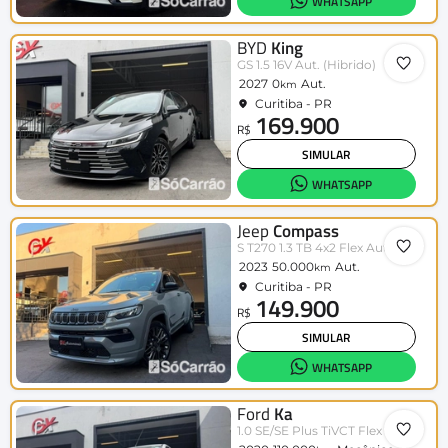
WHATSAPP
BYD
King
GS 1.5 16V Aut. (Hibrido)
2027
0
Aut.
km
Curitiba - PR
169.900
R$
SIMULAR
WHATSAPP
Jeep
Compass
S T270 1.3 TB 4x2 Flex Aut.
2023
50.000
Aut.
km
Curitiba - PR
149.900
R$
SIMULAR
WHATSAPP
Ford
Ka
1.0 SE/SE Plus TiVCT Flex 5p