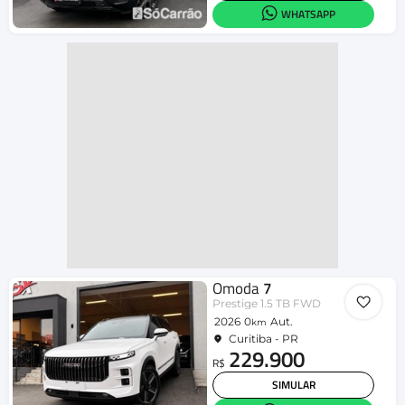
WHATSAPP
Omoda
7
Prestige 1.5 TB FWD
2026
0
Aut.
km
Curitiba - PR
229.900
R$
SIMULAR