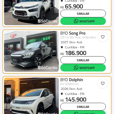
Curitiba - PR
65.900
R$
SIMULAR
WHATSAPP
BYD
Song Pro
GS 1.5 16V Aut. (Hibrido)
2027
0
Aut.
km
Curitiba - PR
186.900
R$
SIMULAR
WHATSAPP
BYD
Dolphin
EV (Elétrico)
2026
0
Aut.
km
Curitiba - PR
145.900
R$
SIMULAR