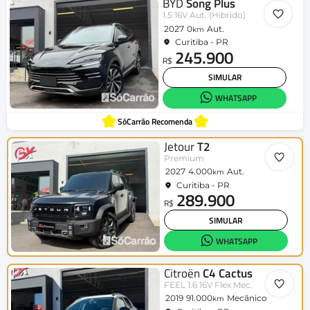
BYD
Song Plus
1.5 16V Aut. (Hibrido)
2027
0
Aut.
km
Curitiba - PR
245.900
R$
SIMULAR
WHATSAPP
SóCarrão Recomenda
Jetour
T2
Premium
2027
4.000
Aut.
km
Curitiba - PR
289.900
R$
SIMULAR
WHATSAPP
Citroën
C4 Cactus
FEEL 1.6 16V Flex Mec.
2019
91.000
Mecânico
km