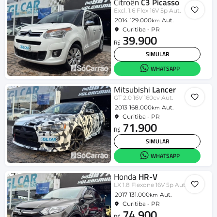
Citroën
C3 Picasso
Excl. 1.6 Flex 16V 5p Aut.
2014
129.000
Aut.
km
Curitiba - PR
39.900
R$
SIMULAR
WHATSAPP
Mitsubishi
Lancer
GT 2.0 16V 160cv Aut.
2013
168.000
Aut.
km
Curitiba - PR
71.900
R$
SIMULAR
WHATSAPP
Honda
HR-V
LX 1.8 Flexone 16V 5p Aut.
2017
131.000
Aut.
km
Curitiba - PR
74.900
R$