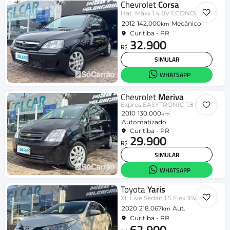
Chevrolet
Corsa
Hat. Maxx 1.4 8V ECONOFLEX 5p
2012
142.000
Mecânico
km
Curitiba - PR
32.900
R$
SIMULAR
WHATSAPP
Chevrolet
Meriva
Expres.EASYTRONIC 1.8 FlexPower
2010
130.000
km
Automatizado
Curitiba - PR
29.900
R$
SIMULAR
WHATSAPP
Toyota
Yaris
XL Live Sedan 1.5 Flex 16V 4p Aut.
2020
218.067
Aut.
km
Curitiba - PR
62.900