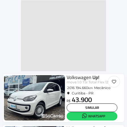
Volkswagen
Up!
move 1.0 TSI Total Flex 12V 5p
2016
194.660
Mecânico
km
Curitiba - PR
43.900
R$
SIMULAR
WHATSAPP