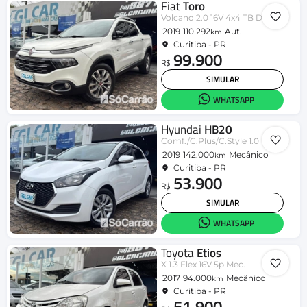
Fiat
Toro
Volcano 2.0 16V 4x4 TB Diesel Aut.
2019
110.292
Aut.
km
Curitiba - PR
99.900
R$
SIMULAR
WHATSAPP
Hyundai
HB20
Comf./C.Plus/C.Style 1.0 Flex 12V
2019
142.000
Mecânico
km
Curitiba - PR
53.900
R$
SIMULAR
WHATSAPP
Toyota
Etios
X 1.3 Flex 16V 5p Mec.
2017
94.000
Mecânico
km
Curitiba - PR
51.900