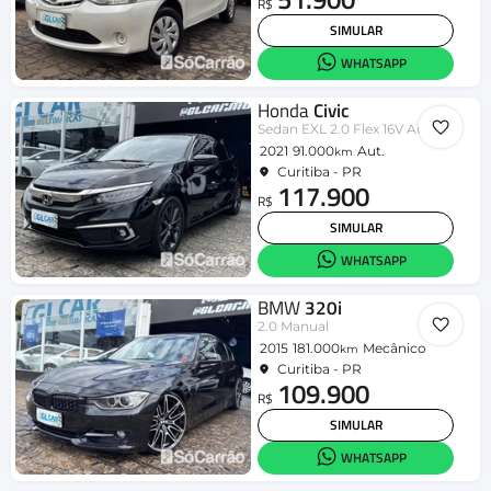
R$
SIMULAR
WHATSAPP
Honda
Civic
Sedan EXL 2.0 Flex 16V Aut.4p
2021
91.000
Aut.
km
Curitiba - PR
117.900
R$
SIMULAR
WHATSAPP
BMW
320i
2.0 Manual
2015
181.000
Mecânico
km
Curitiba - PR
109.900
R$
SIMULAR
WHATSAPP