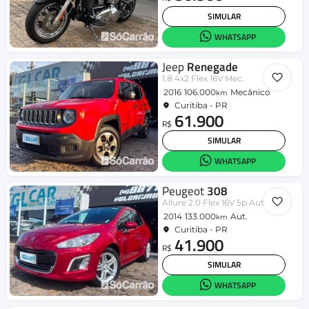
SIMULAR
WHATSAPP
Jeep
Renegade
1.8 4x2 Flex 16V Mec.
2016
106.000
Mecânico
km
Curitiba - PR
61.900
R$
SIMULAR
WHATSAPP
Peugeot
308
Allure 2.0 Flex 16V 5p Aut.
2014
133.000
Aut.
km
Curitiba - PR
41.900
R$
SIMULAR
WHATSAPP