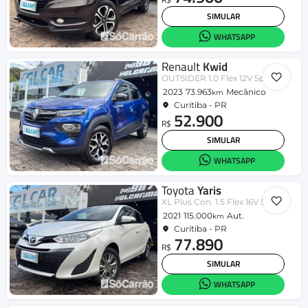
SIMULAR
WHATSAPP
Renault
Kwid
OUTSIDER 1.0 Flex 12V 5p Mec.
2023
73.963
Mecânico
km
Curitiba - PR
52.900
R$
SIMULAR
WHATSAPP
Toyota
Yaris
XL Plus Con. 1.5 Flex 16V 5p Aut.
2021
115.000
Aut.
km
Curitiba - PR
77.890
R$
SIMULAR
WHATSAPP