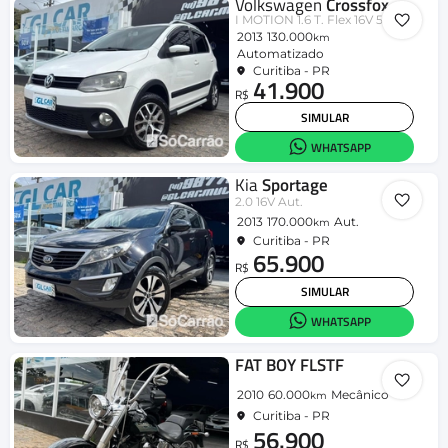
Volkswagen
Crossfox
I MOTION 1.6 T. Flex 16V 5p
2013
130.000
km
Automatizado
Curitiba - PR
41.900
R$
SIMULAR
WHATSAPP
Kia
Sportage
2.0 16V Aut.
2013
170.000
Aut.
km
Curitiba - PR
65.900
R$
SIMULAR
WHATSAPP
FAT BOY FLSTF
2010
60.000
Mecânico
km
Curitiba - PR
56.900
R$