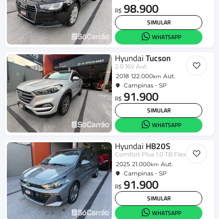
98.900
R$
SIMULAR
WHATSAPP
Hyundai
Tucson
2.0 16V Aut.
2018
122.000
Aut.
km
Campinas - SP
91.900
R$
SIMULAR
WHATSAPP
Hyundai
HB20S
Comfort Plus 1.0 TB Flex 12V Aut
2025
21.000
Aut.
km
Campinas - SP
91.900
R$
SIMULAR
WHATSAPP