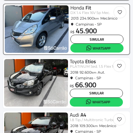
Honda
Fit
DX 1.4 Flex 16V 5p Mec.
2013
234.900
Mecânico
km
Campinas - SP
45.900
R$
SIMULAR
WHATSAPP
Toyota
Etios
PLATINUM Sed. 1.5 Flex 16V 4p Aut.
2018
92.600
Aut.
km
Campinas - SP
66.900
R$
SIMULAR
WHATSAPP
Audi
A4
1.8 Tip./ Multitronic Turbo
2018
109.300
Mecânico
km
Campinas - SP