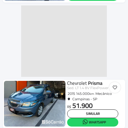
Chevrolet
Prisma
Sed. LT 1.4 8V FlexPower 4p
2015
145.000
Mecânico
km
Campinas - SP
51.900
R$
SIMULAR
WHATSAPP