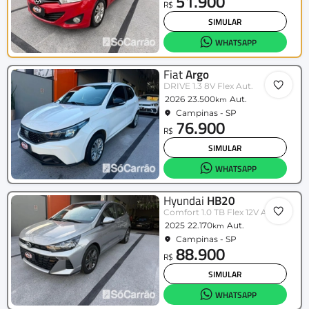
51.900
R$
SIMULAR
WHATSAPP
Fiat
Argo
DRIVE 1.3 8V Flex Aut.
2026
23.500
Aut.
km
Campinas - SP
76.900
R$
SIMULAR
WHATSAPP
Hyundai
HB20
Comfort 1.0 TB Flex 12V Aut
2025
22.170
Aut.
km
Campinas - SP
88.900
R$
SIMULAR
WHATSAPP