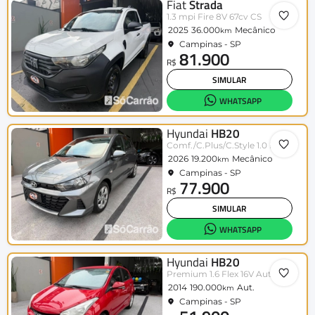
Fiat
Strada
1.3 mpi Fire 8V 67cv CS
2025
36.000
Mecânico
km
Campinas - SP
81.900
R$
SIMULAR
WHATSAPP
Hyundai
HB20
Comf./C.Plus/C.Style 1.0 Flex 12V
2026
19.200
Mecânico
km
Campinas - SP
77.900
R$
SIMULAR
WHATSAPP
Hyundai
HB20
Premium 1.6 Flex 16V Aut.
2014
190.000
Aut.
km
Campinas - SP