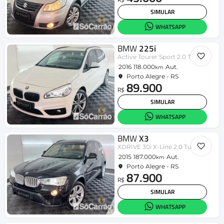
SIMULAR
WHATSAPP
BMW
225i
Active Tourer Sport 2.0 TB Aut.
2016
118.000
Aut.
km
Porto Alegre - RS
89.900
R$
SIMULAR
WHATSAPP
BMW
X3
XDRIVE 30i X-Line 2.0 Turbo 252cv Aut
2015
187.000
Aut.
km
Porto Alegre - RS
87.900
R$
SIMULAR
WHATSAPP