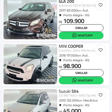
GLA 200
Advance 1.6/1.6 TB 16V Flex Aut.
2017
83.000
Aut.
km
Porto Alegre - RS
109.900
R$
SIMULAR
WHATSAPP
MINI
COOPER
Country. John Works ALL4 1.6 Aut.
2016
117.000
Aut.
km
Porto Alegre - RS
98.900
R$
SIMULAR
WHATSAPP
Suzuki
SX4
2.0 16V 145cv 4WD 5p Mec.
2013
132.000
Mecânico
km
Porto Alegre - RS
45.000
R$