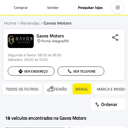
Comprar
Vender
Pesquisar lojas
Home
Revendas
Gavos Motors
Gavos Motors
Porto Alegre/RS
Segunda à Sexta: 08:30 às 18:00
Sábados: 09:00 às 13:00
VER ENDEREÇO
VER TELEFONE
TODOS OS FILTROS
BRASIL
MARCA E MODEL
FEIRÃO
Ordenar
18
veículos encontrados na Gavos Motors