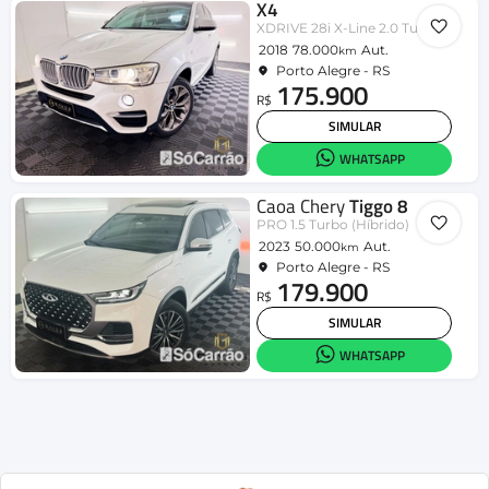
X4
XDRIVE 28i X-Line 2.0 Turbo 245cv Aut
2018
78.000
Aut.
km
Porto Alegre - RS
175.900
R$
SIMULAR
WHATSAPP
Caoa Chery
Tiggo 8
PRO 1.5 Turbo (Híbrido)
2023
50.000
Aut.
km
Porto Alegre - RS
179.900
R$
SIMULAR
WHATSAPP