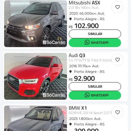
Mitsubishi
ASX
2.0 16V 160cv Aut.
2020
45.000
Aut.
km
Porto Alegre - RS
102.900
R$
SIMULAR
WHATSAPP
Audi
Q3
1.4 TFSI/TFSI Flex S-tronic 5p
2016
111.111
Aut.
km
Porto Alegre - RS
92.900
R$
SIMULAR
WHATSAPP
BMW
X1
SDRIVE 20i M Sport 2.0 TB Aut.
2025
1.800
Aut.
km
Porto Alegre - RS
309.900