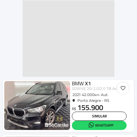
BMW
X1
SDRIVE 20i 2.0/2.0 TB Acti.Flex Aut.
2021
42.000
Aut.
km
Porto Alegre - RS
155.900
R$
SIMULAR
WHATSAPP