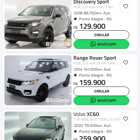
Discovery Sport
HSE 2.0 4x4 Aut/ Flex
2018
86.700
Aut.
km
Porto Alegre - RS
129.900
R$
SIMULAR
WHATSAPP
Range Rover Sport
HSE 3.0 4x4 SDV6 Dies.
2014
141.000
Aut.
km
Porto Alegre - RS
159.900
R$
SIMULAR
WHATSAPP
Volvo
XC60
T-8 INSCRIPTION 2.0 (Híbrido)
2022
79.000
Aut.
km
Porto Alegre - RS
259.900
R$