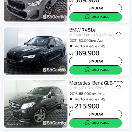
R$
SIMULAR
WHATSAPP
BMW
745Le
M Sport Sedan 3.0 V6 Aut. (Híb.)
2021
60.000
Aut.
km
Porto Alegre - RS
369.900
R$
SIMULAR
WHATSAPP
Mercedes-Benz
GLE-350
Family 3.0 V6 258cv 4x4 Diesel
2016
118.000
Aut.
km
Porto Alegre - RS
215.900
R$
SIMULAR
WHATSAPP