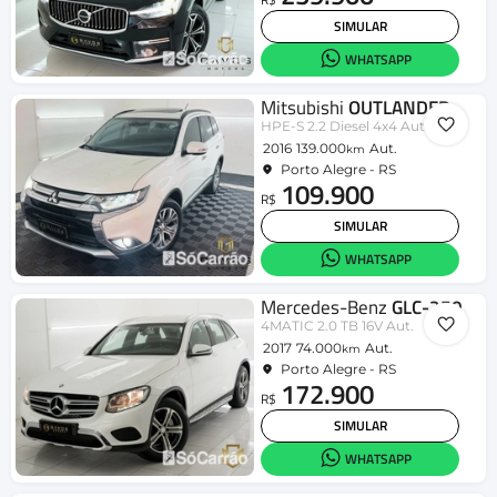
SIMULAR
WHATSAPP
Mitsubishi
OUTLANDER
HPE-S 2.2 Diesel 4x4 Aut.
2016
139.000
Aut.
km
Porto Alegre - RS
109.900
R$
SIMULAR
WHATSAPP
Mercedes-Benz
GLC-250
4MATIC 2.0 TB 16V Aut.
2017
74.000
Aut.
km
Porto Alegre - RS
172.900
R$
SIMULAR
WHATSAPP