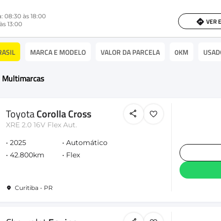
: 08:30 às 18:00
VER 
às 13:00
RASIL
MARCA E MODELO
VALOR DA PARCELA
0KM
USAD
6 Multimarcas
Toyota
Corolla Cross
XRE 2.0 16V Flex Aut.
2025
Automático
42.800km
Flex
Curitiba - PR