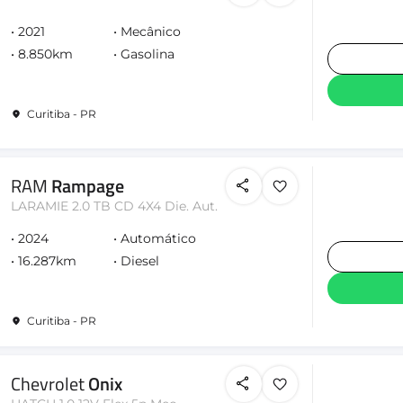
2021
Mecânico
8.850km
Gasolina
Curitiba - PR
RAM
Rampage
LARAMIE 2.0 TB CD 4X4 Die. Aut.
2024
Automático
16.287km
Diesel
Curitiba - PR
Chevrolet
Onix