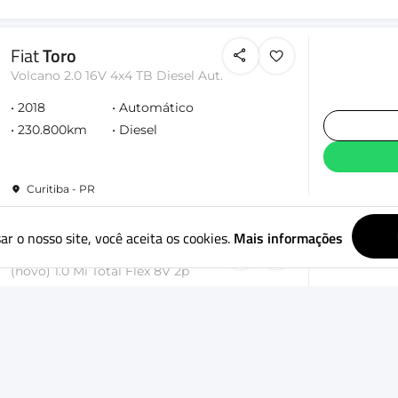
Fiat
Toro
Volcano 2.0 16V 4x4 TB Diesel Aut.
2018
Automático
230.800km
Diesel
Curitiba - PR
ar o nosso site, você aceita os cookies.
Mais informações
Volkswagen
Gol
(novo) 1.0 Mi Total Flex 8V 2p
2014
Mecânico
172.831km
Flex
Curitiba - PR