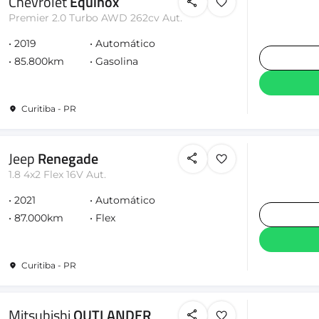
Chevrolet
Equinox
Premier 2.0 Turbo AWD 262cv Aut.
2019
Automático
85.800km
Gasolina
Curitiba - PR
Jeep
Renegade
1.8 4x2 Flex 16V Aut.
2021
Automático
87.000km
Flex
Curitiba - PR
Mitsubishi
OUTLANDER