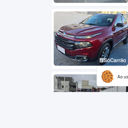
Ao us