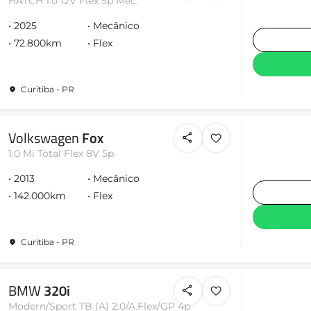
HATCH 1.0 12V Flex 5p Mec.
2025
Mecânico
72.800km
Flex
Curitiba - PR
Volkswagen
Fox
1.0 Mi Total Flex 8V 5p
2013
Mecânico
142.000km
Flex
Curitiba - PR
BMW
320i
Modern/Sport TB (A) 2.0/A.Flex/GP 4p