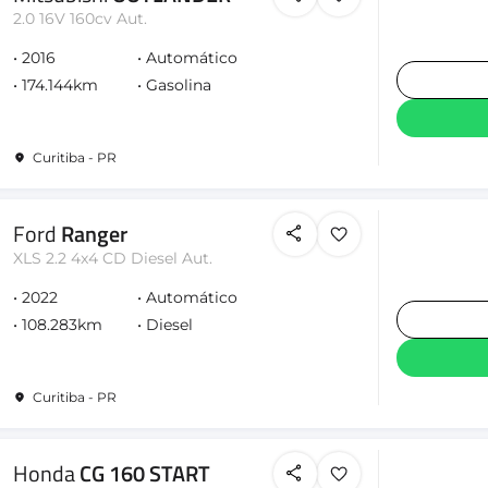
2.0 16V 160cv Aut.
2016
Automático
174.144km
Gasolina
Curitiba - PR
Ford
Ranger
XLS 2.2 4x4 CD Diesel Aut.
2022
Automático
108.283km
Diesel
Curitiba - PR
Honda
CG 160 START