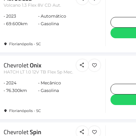
Volcano 1.3 Flex 8V CD Aut.
2023
Automático
69.600km
Gasolina
Florianópolis - SC
Chevrolet
Onix
HATCH LT 1.0 12V TB Flex 5p Mec.
2024
Mecânico
76.300km
Gasolina
Florianópolis - SC
Chevrolet
Spin