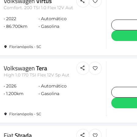
Volkswagen
Virtus
Comfort. 200 TSI 1.0 Flex 12V Aut
2022
Automático
86.700km
Gasolina
Florianópolis - SC
Volkswagen
Tera
High 1.0 170 TSI Flex 12V 5p Aut
2026
Automático
1.200km
Gasolina
Florianópolis - SC
Fiat
Strada