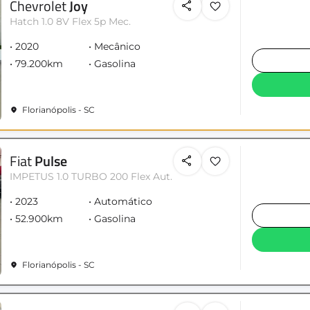
Chevrolet
Joy
Hatch 1.0 8V Flex 5p Mec.
2020
Mecânico
79.200km
Gasolina
Florianópolis - SC
Fiat
Pulse
IMPETUS 1.0 TURBO 200 Flex Aut.
2023
Automático
52.900km
Gasolina
Florianópolis - SC