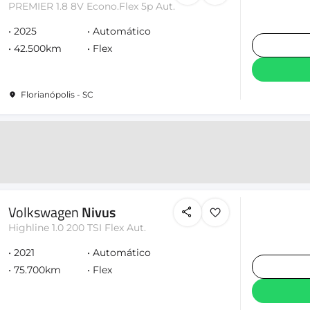
PREMIER 1.8 8V Econo.Flex 5p Aut.
2025
Automático
42.500km
Flex
Florianópolis - SC
Volkswagen
Nivus
Highline 1.0 200 TSI Flex Aut.
2021
Automático
75.700km
Flex