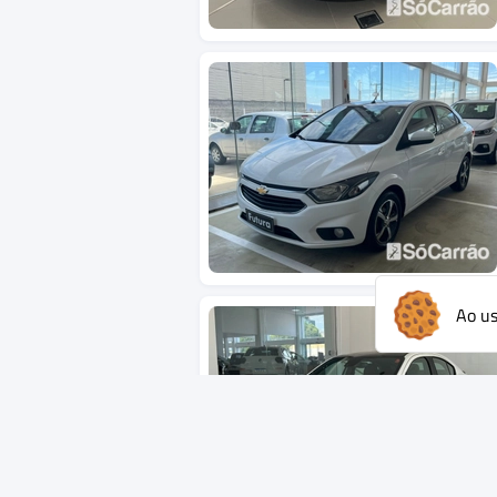
Ao us