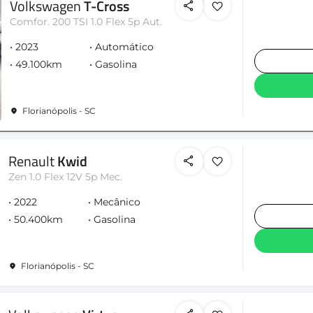
Volkswagen
T-Cross
Comfor. 200 TSI 1.0 Flex 5p Aut.
2023
Automático
49.100km
Gasolina
Florianópolis - SC
Renault
Kwid
Zen 1.0 Flex 12V 5p Mec.
2022
Mecânico
50.400km
Gasolina
Florianópolis - SC