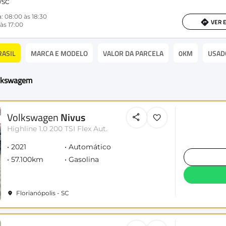
s/SC
: 08:00 às 18:30
VER 
às 17:00
RASIL
MARCA E MODELO
VALOR DA PARCELA
0KM
USAD
olkswagem
Volkswagen
Nivus
Highline 1.0 200 TSI Flex Aut.
2021
Automático
57.100km
Gasolina
Florianópolis - SC