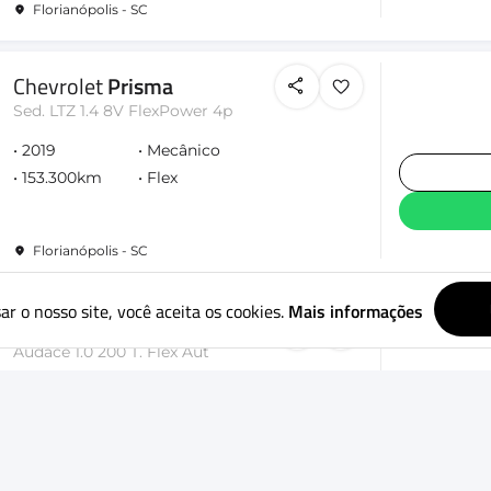
Florianópolis - SC
Chevrolet
Prisma
Sed. LTZ 1.4 8V FlexPower 4p
2019
Mecânico
153.300km
Flex
Florianópolis - SC
ar o nosso site, você aceita os cookies.
Mais informações
Fiat
Fastback
Audace 1.0 200 T. Flex Aut
2024
Automático
39.700km
Gasolina