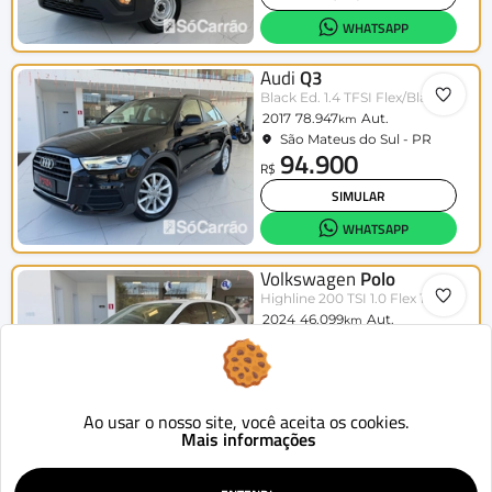
WHATSAPP
Audi
Q3
Black Ed. 1.4 TFSI Flex/Black S-tron.
2017
78.947
Aut.
km
São Mateus do Sul - PR
94.900
R$
SIMULAR
WHATSAPP
Volkswagen
Polo
Highline 200 TSI 1.0 Flex 12V Aut.
2024
46.099
Aut.
km
São Mateus do Sul - PR
99.900
R$
SIMULAR
Ao usar o nosso site, você aceita os cookies.
WHATSAPP
Mais informações
Citroën
C3