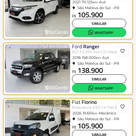
2021
70.125
Aut.
km
São Mateus do Sul - PR
105.900
R$
SIMULAR
WHATSAPP
Ford
Ranger
XLT 3.2 20V 4x4 CD Diesel Aut.
2018
158.000
Aut.
km
São Mateus do Sul - PR
138.900
R$
SIMULAR
WHATSAPP
Fiat
Fiorino
Endurance EVO 1.4 Flex 8V 2p
2026
19.651
Mecânico
km
São Mateus do Sul - PR
105.900
R$
SIMULAR