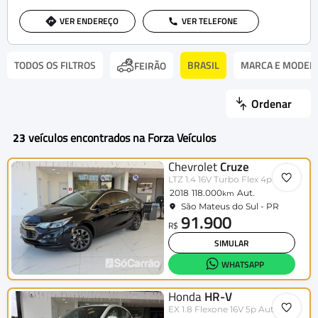
VER ENDEREÇO
VER TELEFONE
TODOS OS FILTROS
BRASIL
MARCA E MODEL
FEIRÃO
Ordenar
23
veículos encontrados na Forza Veículos
Chevrolet
Cruze
LTZ 1.4 16V Turbo Flex 4p Aut.
2018
118.000
Aut.
km
São Mateus do Sul - PR
91.900
R$
SIMULAR
WHATSAPP
Honda
HR-V
EX 1.8 Flexone 16V 5p Aut.