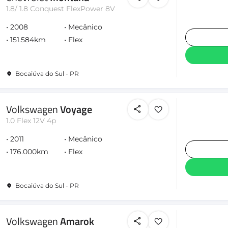
1.8/ 1.8 Conquest FlexPower 8V
2008
Mecânico
151.584km
Flex
Bocaiúva do Sul - PR
Volkswagen
Voyage
1.0 Flex 12V 4p
2011
Mecânico
176.000km
Flex
Bocaiúva do Sul - PR
Volkswagen
Amarok