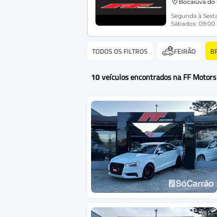
Bocaiúva do 
Segunda à Sexta
Sábados: 09:00 
TODOS OS FILTROS
B
FEIRÃO
10
veículos encontrados na FF Motors