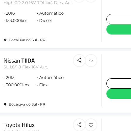
High.CD 2.0 16V TDI 4x4 Dies. Aut
2016
Automático
153.000km
Diesel
Bocaiúva do Sul - PR
Nissan
TIIDA
SL 1.8/1.8 Flex 16V Aut.
2013
Automático
300.000km
Flex
Bocaiúva do Sul - PR
Toyota
Hilux