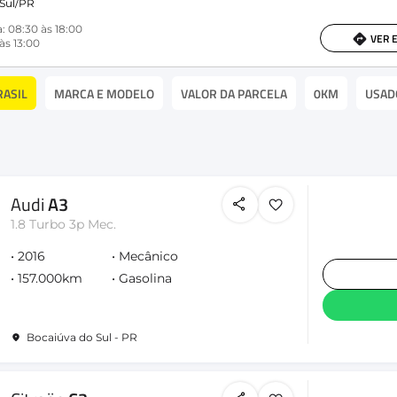
Sul/PR
: 08:30 às 18:00
VER 
às 13:00
RASIL
MARCA E MODELO
VALOR DA PARCELA
0KM
USAD
Audi
A3
1.8 Turbo 3p Mec.
2016
Mecânico
157.000km
Gasolina
Bocaiúva do Sul - PR