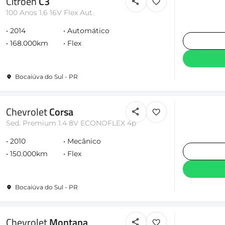
Citroën
C3
100 Anos 1.6 16V Flex Aut.
2014
Automático
168.000km
Flex
Bocaiúva do Sul - PR
Chevrolet
Corsa
Sed. Premium 1.4 8V ECONOFLEX 4p
2010
Mecânico
150.000km
Flex
Bocaiúva do Sul - PR
Chevrolet
Montana