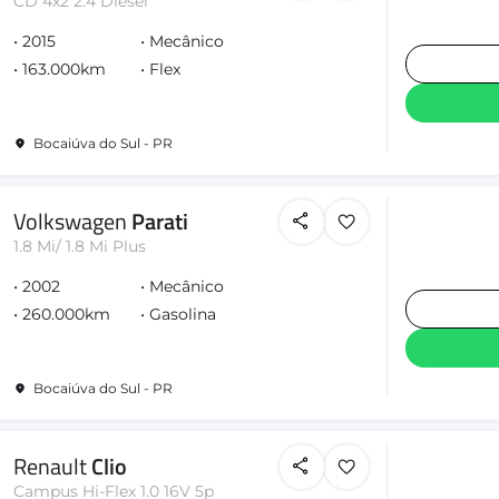
CD 4x2 2.4 Diesel
2015
Mecânico
163.000km
Flex
Bocaiúva do Sul - PR
Volkswagen
Parati
1.8 Mi/ 1.8 Mi Plus
2002
Mecânico
260.000km
Gasolina
Bocaiúva do Sul - PR
Renault
Clio
Campus Hi-Flex 1.0 16V 5p