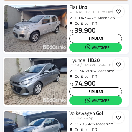
Fiat
Uno
ATTRACTIVE 1.0 Fire Flex 8V 5p
2016
194.542
Mecânico
km
Curitiba - PR
39.900
R$
SIMULAR
WHATSAPP
Hyundai
HB20
Comf./C.Plus/C.Style 1.0 Flex 12V
2025
34.597
Mecânico
km
Curitiba - PR
74.900
R$
SIMULAR
WHATSAPP
Volkswagen
Gol
1.0 Flex 12V 5p
2022
79.561
Mecânico
km
Curitiba - PR