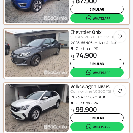
87.900
R$
SIMULAR
WHATSAPP
Chevrolet
Onix
SEDAN Plus LT 1.0 12V Flex 4p Mec.
2025
66.403
Mecânico
km
Curitiba - PR
74.900
R$
SIMULAR
WHATSAPP
Volkswagen
Nivus
Comfortline 1.0 200 TSI Flex Aut.
2023
42.998
Aut.
km
Curitiba - PR
99.900
R$
SIMULAR
WHATSAPP