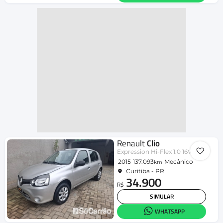
Renault
Clio
Expression Hi-Flex 1.0 16V 5p
2015
137.093
Mecânico
km
Curitiba - PR
34.900
R$
SIMULAR
WHATSAPP