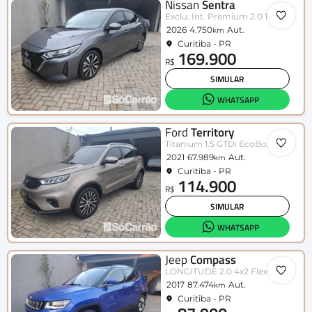
Nissan
Sentra
Exclu. Int. Premium 2.0 16V Aut.
2026
4.750
Aut.
km
Curitiba - PR
169.900
R$
SIMULAR
WHATSAPP
Ford
Territory
Titanium 1.5 GTDi EcoBo. Aut.
2021
67.989
Aut.
km
Curitiba - PR
114.900
R$
SIMULAR
WHATSAPP
Jeep
Compass
LONGITUDE 2.0 4x2 Flex 16V Aut.
2017
87.474
Aut.
km
Curitiba - PR