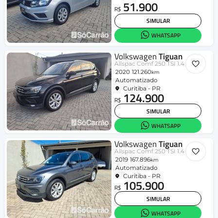
51.900
R$
SIMULAR
WHATSAPP
Volkswagen
Tiguan
Allspac Comf 250 TSI 1.4 Flex
2020
121.260
km
Automatizado
Curitiba - PR
124.900
R$
SIMULAR
WHATSAPP
Volkswagen
Tiguan
Allspac Comf 250 TSI 1.4 Flex
2019
167.896
km
Automatizado
Curitiba - PR
105.900
R$
SIMULAR
WHATSAPP