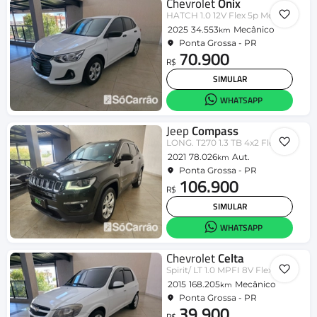
Chevrolet
Onix
HATCH 1.0 12V Flex 5p Mec.
2025
34.553
Mecânico
km
Ponta Grossa - PR
70.900
R$
SIMULAR
WHATSAPP
Jeep
Compass
LONG. T270 1.3 TB 4x2 Flex Aut.
2021
78.026
Aut.
km
Ponta Grossa - PR
106.900
R$
SIMULAR
WHATSAPP
Chevrolet
Celta
Spirit/ LT 1.0 MPFI 8V FlexP. 5p
2015
168.205
Mecânico
km
Ponta Grossa - PR
39.900
R$