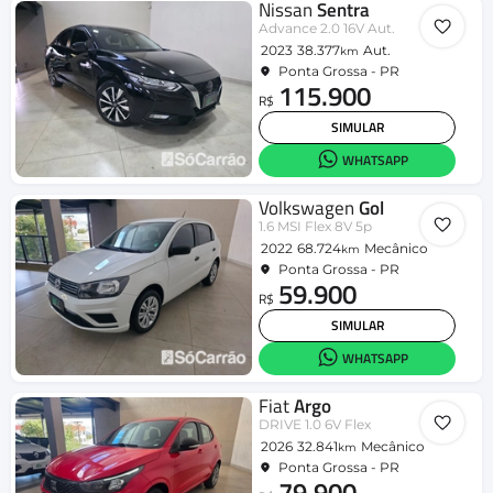
Nissan
Sentra
Advance 2.0 16V Aut.
2023
38.377
Aut.
km
Ponta Grossa - PR
115.900
R$
SIMULAR
WHATSAPP
Volkswagen
Gol
1.6 MSI Flex 8V 5p
2022
68.724
Mecânico
km
Ponta Grossa - PR
59.900
R$
SIMULAR
WHATSAPP
Fiat
Argo
DRIVE 1.0 6V Flex
2026
32.841
Mecânico
km
Ponta Grossa - PR
79.900