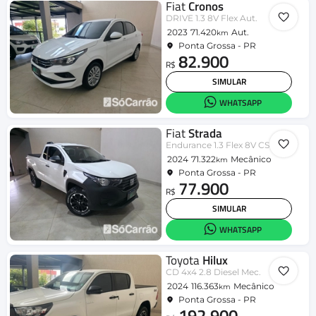
Fiat
Cronos
DRIVE 1.3 8V Flex Aut.
2023
71.420
Aut.
km
Ponta Grossa - PR
82.900
R$
SIMULAR
WHATSAPP
Fiat
Strada
Endurance 1.3 Flex 8V CS Plus
2024
71.322
Mecânico
km
Ponta Grossa - PR
77.900
R$
SIMULAR
WHATSAPP
Toyota
Hilux
CD 4x4 2.8 Diesel Mec.
2024
116.363
Mecânico
km
Ponta Grossa - PR
192.900