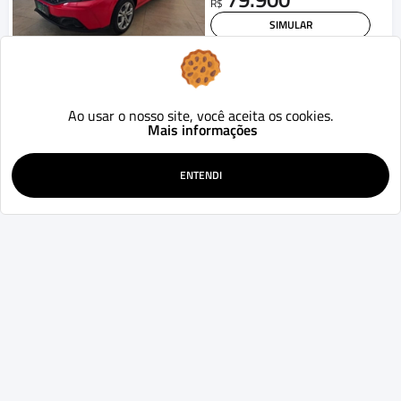
R$
SIMULAR
WHATSAPP
Chevrolet
Montana
LS 1.4 ECONOFLEX 8V 2p
Ao usar o nosso site, você aceita os cookies.
2017
183.415
Mecânico
km
Mais informações
Ponta Grossa - PR
49.900
R$
ENTENDI
SIMULAR
WHATSAPP