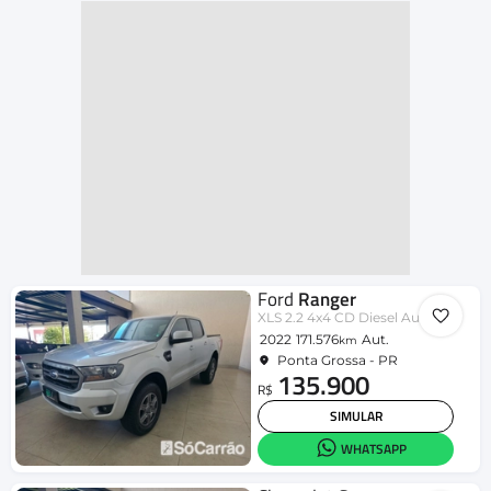
Ford
Ranger
XLS 2.2 4x4 CD Diesel Aut.
2022
171.576
Aut.
km
Ponta Grossa - PR
135.900
R$
SIMULAR
WHATSAPP