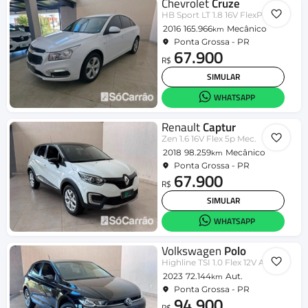
Chevrolet
Cruze
HB Sport LT 1.8 16V FlexP. 5p Mec
2016
165.966
Mecânico
km
Ponta Grossa - PR
67.900
R$
SIMULAR
WHATSAPP
Renault
Captur
Zen 1.6 16V Flex 5p Mec.
2018
98.259
Mecânico
km
Ponta Grossa - PR
67.900
R$
SIMULAR
WHATSAPP
Volkswagen
Polo
Highline TSI 1.0 Flex 12V Aut.
2023
72.144
Aut.
km
Ponta Grossa - PR
94.900
R$