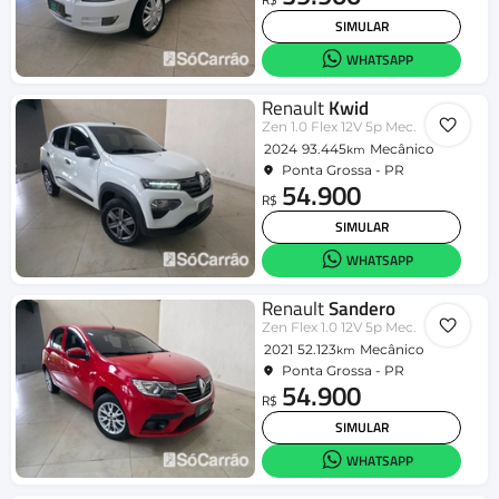
SIMULAR
WHATSAPP
Renault
Kwid
Zen 1.0 Flex 12V 5p Mec.
2024
93.445
Mecânico
km
Ponta Grossa - PR
54.900
R$
SIMULAR
WHATSAPP
Renault
Sandero
Zen Flex 1.0 12V 5p Mec.
2021
52.123
Mecânico
km
Ponta Grossa - PR
54.900
R$
SIMULAR
WHATSAPP