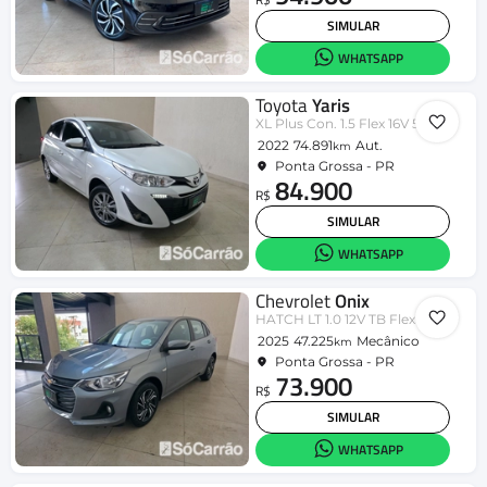
SIMULAR
WHATSAPP
Toyota
Yaris
XL Plus Con. 1.5 Flex 16V 5p Aut.
2022
74.891
Aut.
km
Ponta Grossa - PR
84.900
R$
SIMULAR
WHATSAPP
Chevrolet
Onix
HATCH LT 1.0 12V TB Flex 5p Mec.
2025
47.225
Mecânico
km
Ponta Grossa - PR
73.900
R$
SIMULAR
WHATSAPP