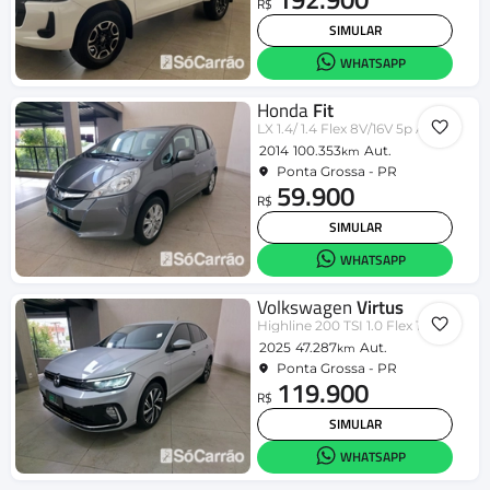
R$
SIMULAR
WHATSAPP
Honda
Fit
LX 1.4/ 1.4 Flex 8V/16V 5p Aut.
2014
100.353
Aut.
km
Ponta Grossa - PR
59.900
R$
SIMULAR
WHATSAPP
Volkswagen
Virtus
Highline 200 TSI 1.0 Flex 12V Aut
2025
47.287
Aut.
km
Ponta Grossa - PR
119.900
R$
SIMULAR
WHATSAPP