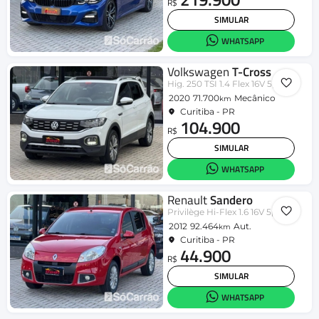
R$
SIMULAR
WHATSAPP
Volkswagen
T-Cross
Hig. 250 TSI 1.4 Flex 16V 5p Aut
2020
71.700
Mecânico
km
Curitiba - PR
104.900
R$
SIMULAR
WHATSAPP
Renault
Sandero
Privilège Hi-Flex 1.6 16V 5p Aut
2012
92.464
Aut.
km
Curitiba - PR
44.900
R$
SIMULAR
WHATSAPP