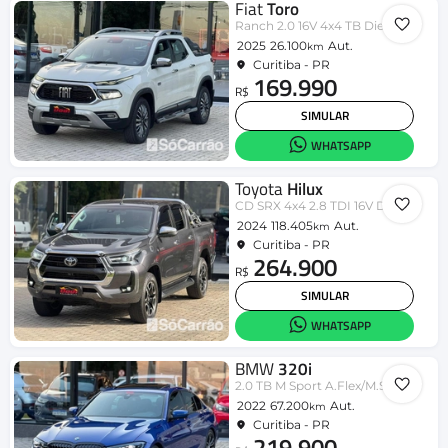
Fiat
Toro
Ranch 2.0 16V 4x4 TB Diesel Aut.
2025
26.100
Aut.
km
Curitiba - PR
169.990
R$
SIMULAR
WHATSAPP
Toyota
Hilux
CD SRX 4x4 2.8 TDI 16V Diesel Aut.
2024
118.405
Aut.
km
Curitiba - PR
264.900
R$
SIMULAR
WHATSAPP
BMW
320i
2.0 TB M Sport A.Flex/M.Sport 4p
2022
67.200
Aut.
km
Curitiba - PR
219.900