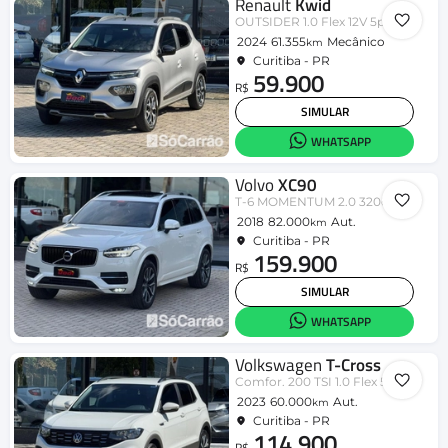
Renault
Kwid
OUTSIDER 1.0 Flex 12V 5p Mec.
2024
61.355
Mecânico
km
Curitiba - PR
59.900
R$
SIMULAR
WHATSAPP
Volvo
XC90
T-6 MOMENTUM 2.0 320cv 5P
2018
82.000
Aut.
km
Curitiba - PR
159.900
R$
SIMULAR
WHATSAPP
Volkswagen
T-Cross
Comfor. 200 TSI 1.0 Flex 5p Aut.
2023
60.000
Aut.
km
Curitiba - PR
114.900
R$