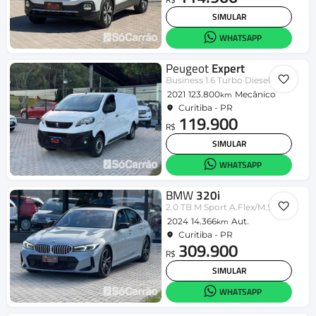
SIMULAR
WHATSAPP
Peugeot
Expert
Business 1.6 Turbo Diesel
2021
123.800
Mecânico
km
Curitiba - PR
119.900
R$
SIMULAR
WHATSAPP
BMW
320i
2.0 TB M Sport A.Flex/M.Sport 4p
2024
14.366
Aut.
km
Curitiba - PR
309.900
R$
SIMULAR
WHATSAPP