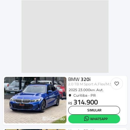
BMW
320i
2.0 TB M Sport A.Flex/M.Sport 4p
2025
23.000
Aut.
km
Curitiba - PR
314.900
R$
SIMULAR
WHATSAPP