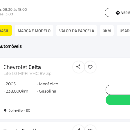
: 08:30 às 18:00
VER 
às 13:00
RASIL
MARCA E MODELO
VALOR DA PARCELA
0KM
USAD
 Automóveis
Chevrolet
Celta
Life 1.0 MPFI VHC 8V 3p
2005
Mecânico
238.000km
Gasolina
Joinville - SC