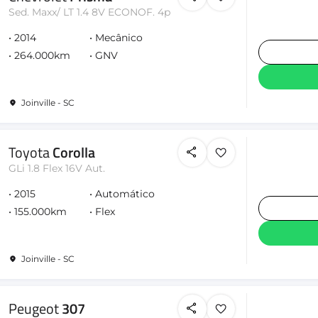
Sed. Maxx/ LT 1.4 8V ECONOF. 4p
2014
Mecânico
264.000km
GNV
Joinville - SC
Toyota
Corolla
GLi 1.8 Flex 16V Aut.
2015
Automático
155.000km
Flex
Joinville - SC
Peugeot
307