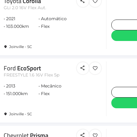
Toyota
Corolla
GLi 2.0 16V Flex Aut.
2021
Automático
103.000km
Flex
Joinville - SC
Ford
EcoSport
FREESTYLE 1.6 16V Flex 5p
2013
Mecânico
151.000km
Flex
Joinville - SC
Chevrolet
Prisma