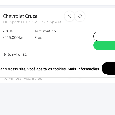
Chevrolet
Cruze
HB Sport LT 1.8 16V FlexP. 5p Aut
2016
Automático
146.000km
Flex
Joinville - SC
ar o nosso site, você aceita os cookies.
Mais informações
Volkswagen
Fox
1.0 Mi Total Flex 8V 5p
2013
Mecânico
135.000km
Flex
Joinville - SC