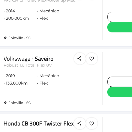
HATCH LT 1.0 8V FlexPower 5p Mec.
2014
Mecânico
200.000km
Flex
Joinville - SC
Volkswagen
Saveiro
Robust 1.6 Total Flex 8V
2019
Mecânico
133.000km
Flex
Joinville - SC
Honda
CB 300F Twister Flex