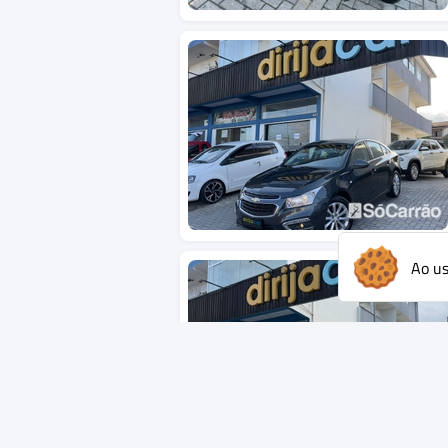
Ao us