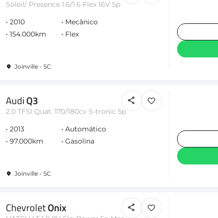
Soleil/ Presence 1.6/1.6 Flex 16V 5p
2010
Mecânico
154.000km
Flex
Joinville - SC
Audi
Q3
2.0 TFSI Quat. 170/180cv S-tronic 5p
2013
Automático
97.000km
Gasolina
Joinville - SC
Chevrolet
Onix