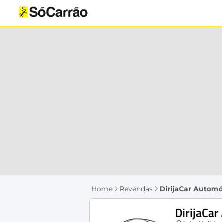
Home
Revendas
DirijaCar Automó
DirijaCa