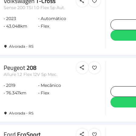
Volkswagen
T-Cross
Sense 200 TSI 1.0 Flex 5p Aut.
2023
Automático
43.048km
Flex
Alvorada - RS
Peugeot
208
Allure 1.2 Flex 12V 5p Mec.
2019
Mecânico
76.347km
Flex
Alvorada - RS
Ford
EcoSport