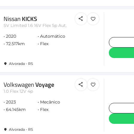
Nissan
KICKS
SV Limited 1.6 16V Flex 5p Aut.
2020
Automático
72.517km
Flex
Alvorada - RS
Volkswagen
Voyage
1.0 Flex 12V 4p
2023
Mecânico
64.145km
Flex
Alvorada - RS