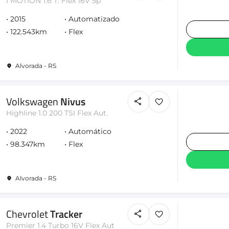
I MOTION 1.6 T. Flex 16V 5p
2015
Automatizado
122.543km
Flex
Alvorada - RS
Volkswagen
Nivus
Highline 1.0 200 TSI Flex Aut.
2022
Automático
98.347km
Flex
Alvorada - RS
Chevrolet
Tracker
Premier 1.4 Turbo 16V Flex Aut