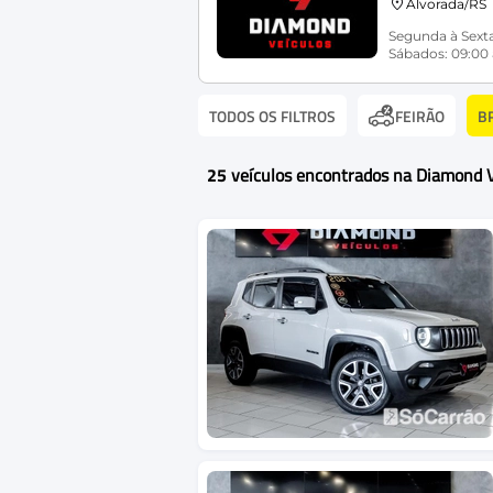
Alvorada/RS
Segunda à Sexta
Sábados: 09:00 
TODOS OS FILTROS
B
FEIRÃO
25
veículos encontrados na Diamond V