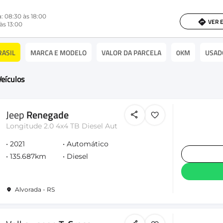
: 08:30 às 18:00
VER 
às 13:00
RASIL
MARCA E MODELO
VALOR DA PARCELA
0KM
USAD
eículos
Jeep
Renegade
Longitude 2.0 4x4 TB Diesel Aut
2021
Automático
135.687km
Diesel
Alvorada - RS