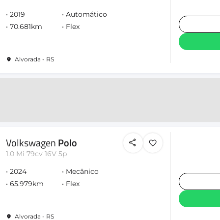
2019
Automático
70.681km
Flex
Alvorada - RS
Volkswagen
Polo
1.0 Mi 79cv 16V 5p
2024
Mecânico
65.979km
Flex
Alvorada - RS