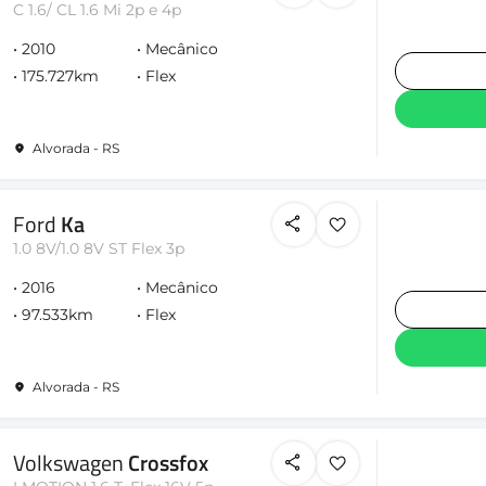
C 1.6/ CL 1.6 Mi 2p e 4p
2010
Mecânico
175.727km
Flex
Alvorada - RS
Ford
Ka
1.0 8V/1.0 8V ST Flex 3p
2016
Mecânico
97.533km
Flex
Alvorada - RS
Volkswagen
Crossfox