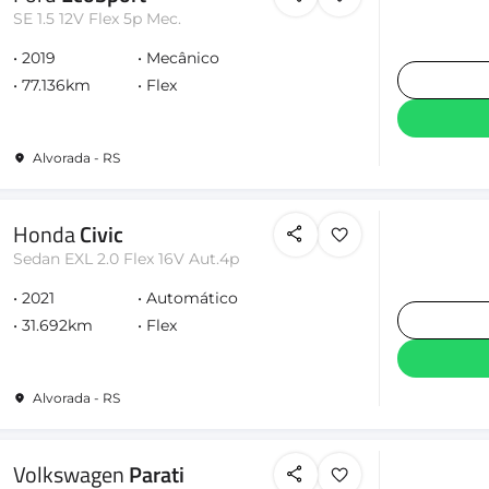
SE 1.5 12V Flex 5p Mec.
2019
Mecânico
77.136km
Flex
Alvorada - RS
Honda
Civic
Sedan EXL 2.0 Flex 16V Aut.4p
2021
Automático
31.692km
Flex
Alvorada - RS
Volkswagen
Parati